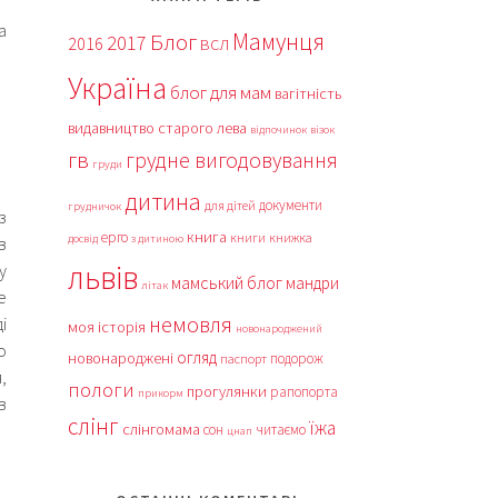
а
Мамунця
Блог
2017
2016
ВСЛ
Україна
блог для мам
вагітність
видавництво старого лева
відпочинок
візок
гв
грудне вигодовування
груди
дитина
документи
для дітей
грудничок
з
книга
ерго
книги
книжка
досвід
з дитиною
в
львів
у
мамський блог
мандри
літак
е
немовля
і
моя історія
новонароджений
о
огляд
новонароджені
подорож
паспорт
,
пологи
прогулянки
рапопорта
прикорм
в
слінг
їжа
слінгомама
сон
читаємо
цнап