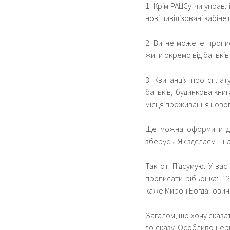
1. Крім РАЦСу чи управ
нові цивілізовані кабіне
2. Ви не можете пропис
жити окремо від батьків 
3. Квитанція про спла
батьків, будинкова книга
місця проживання нового
Ще можна оформити д
зберусь. Як здєлаєм – 
Так от. Підсумую. У ва
прописати рібьонка; 12
каже Мирон Богданович
Загалом, що хочу сказа
до сказу. Особливо нерв