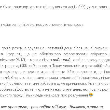
но було транспортувати в жіночу консультацію (ЖК), де я стояла н
 педіатра при її дебютному гостюванні в нас вдома.
поніс разом із другим на наступний день після нашої виписки 
и в Інтернеті, що не обов’язково оформлювати свідоцтво 
іському РАЦСі, – можна піти в
районний
, який в нашому випадк
ля роддому і ЖК на Рапопорта. Таким чином вбити двох зайців. Ал
телефонували перепитатись (і ви не бійтесь дзвонити, це інод
ьки). В напутствіє я тричі сказала чоловікові “тільки нікому нічог
но!”, оскільки в питанні хабарів я дуже принципова. Як виявилося
. Зробили свідоцтво миттю, а не на наступний день, як писали люди 
йського парку. Тільки ледь не видали про розлучення
и все правильно, – розповідає мій муж, – дивлюся, а там на