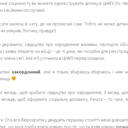
ління соцзахисту ви можете зареєструвати дитину в ЦНАПі (то тів
ти з всякими послугами).
ати малечу в хату, де не прописані самі. Тобто не може дитин
чи опікунів. Логічно, правда?)
ту держмита, свідоцтво про народження малявки, паспорти обо
 і заява (пишете на місці) – це ті доки, які потрібні для реєстраці
 члена сім’ї. Але я б уточнила в ЦНАПі перед поїздкою.
итині
закордонний
, але я тільки збираюсь-збираюсь і ніяк н
напишу
с є місяць, щоб зробити свідоцтво про народження; 3 місяці, що
 місяців, щоб оформити соціальну допомогу. Решта – то таке, я
.
ти. Ота вся бюрократія у двадцять першому столітті мене доводит
ує, що іноді треба взяти довідку про те, що ти взяв довідку
тут ма