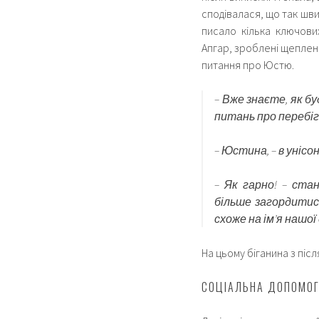
сподівалася, що так шв
писало кілька ключови
Апгар, зроблені щеплен
питання про Юстю.
– Вже знаєте, як б
питань про перебіг
– Юстина, – в унісо
– Як гарно! – ста
більше загордитися
схоже на ім’я нашо
На цьому біганина з пі
СОЦІАЛЬНА ДОПОМОГ