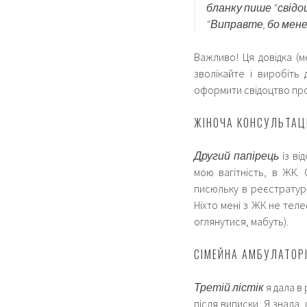
бланку пише “свідо
“Виправте, бо мене
Важливо! Ця довідка (
зволікайте і виробіть 
оформити свідоцтво про 
ЖІНОЧА КОНСУЛЬТАЦ
Другий папірець
із ві
мою вагітність, в ЖК.
писюльку в реєстратурі
Ніхто мені з ЖК не тел
оглянутися, мабуть).
СІМЕЙНА АМБУЛАТОРІ
Третій лістік
я дала в 
після виписки. Я знала