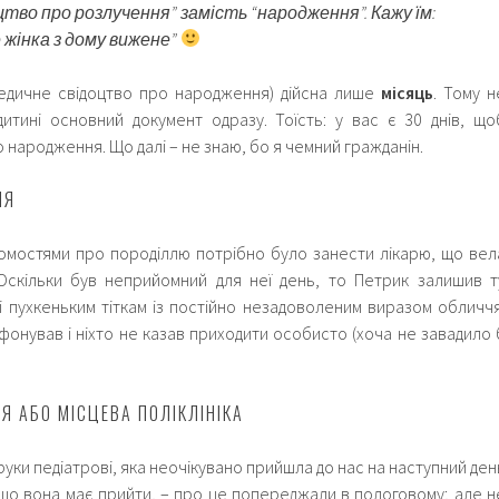
цтво про розлучення” замість “народження”. Кажу їм:
 жінка з дому вижене”
медичне свідоцтво про народження) дійсна лише
місяць
. Тому н
дитині основний документ одразу. Тоїсть: у вас є 30 днів, що
народження. Що далі – не знаю, бо я чемний гражданін.
ІЯ
домостями про породіллю потрібно було занести лікарю, що вел
 Оскільки був неприйомний для неї день, то Петрик залишив т
 пухкеньким тіткам із постійно незадоволеним виразом обличчя
ефонував і ніхто не казав приходити особисто (хоча не завадило 
Я АБО МІСЦЕВА ПОЛІКЛІНІКА
руки педіатрові, яка неочікувано прийшла до нас на наступний ден
, що вона має прийти, – про це попереджали в пологовому; але н