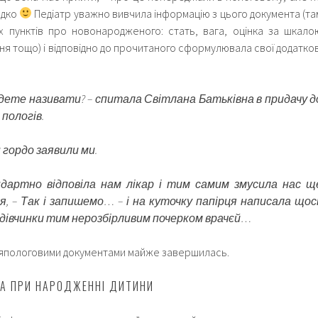
идко
Педіатр уважно вивчила інформацію з цього документа (та
х пунктів про новонародженого: стать, вага, оцінка за шкало
ня тощо) і відповідно до прочитаного сформулювала свої додатков
удете називати? – спитала Світлана Батьківна в придачу д
 пологів.
н гордо заявили ми.
ндартно відповіла нам лікар і тим самим змусила нас щ
, – Так і запишемо… – і на куточку папірця написала щос
ї дівчинки тим нерозбірливим почерком врачєй…
сляпологовими документами майже завершилась.
А ПРИ НАРОДЖЕННІ ДИТИНИ