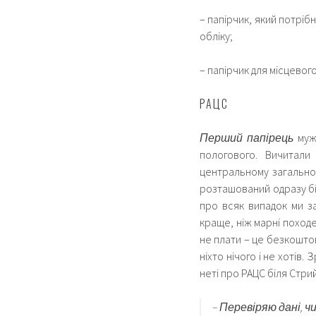
– папірчик, який потріб
обліку;
– папірчик для місцевого
РАЦС
Перший папірець
муж 
пологового. Вичитал
центральному загальном
розташований одразу бі
про всяк випадок ми за
краще, ніж марні походен
не плати – це безкоштов
ніхто нічого і не хотів
неті про РАЦС біля Стри
– Перевіряю дані, ч