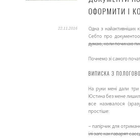
ОФОРМИТИ І К
Одна з найактивніших 
22.11.2016
Себто про документоо
думаю, коли починаю пи
Почнемо зі самого почат
ВИПИСКА З ПОЛОГОВ
На руки мені дали три
Юстина без мене лишила
все називалося (зраз
простіше:
– папірчик для отриман
ілі загс как гаварят сасє