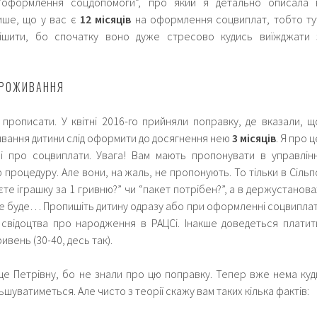
 “оформлення соцдопомоги”, про який я детально описала 
лише, що у вас є
12 місяців
на оформлення соцвиплат, тобто ту
ішити, бо спочатку воно дуже стресово кудись виїжджати 
ПРОЖИВАННЯ
прописати. У квітні 2016-го прийняли поправку, де вказали, щ
вання дитини слід оформити до досягнення нею
3
місяців
. Я про ц
і про соцвиплати. Увага! Вам мають пропонувати в управлінн
 процедуру. Але вони, на жаль, не пропонують. То тільки в Сільп
те іграшку за 1 гривню?” чи “пакет потрібен?”, а в держустанова
не буде… Пропишіть дитину одразу або при оформленні соцвиплат
свідоцтва про народження в РАЦСі. Інакше доведеться платит
ивень (30-40, десь так).
ще Петрівну, бо не знали про цю поправку. Тепер вже нема куд
ьшуватиметься. Але чисто з теорії скажу вам таких кілька фактів: