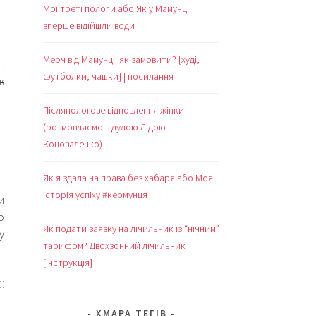
Мої треті пологи або Як у Мамунці
вперше відійшли води
Мерч від Мамунці: як замовити? [худі,
.
футболки, чашки] | посилання
к
Післяпологове відновлення жінки
(розмовляємо з дулою Лідою
Коноваленко)
Як я здала на права без хабаря або Моя
історія успіху #кермунця
и
о
Як подати заявку на лічильник із “нічним”
у
тарифом? Двохзонний лічильник
[інструкція]
С
ХМАРА ТЕГІВ