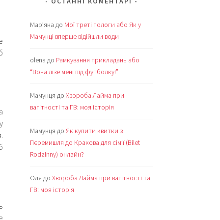
ОСТАННІ КОМЕНТАРІ
Мар’яна
до
Мої треті пологи або Як у
Мамунці вперше відійшли води
е
б
olena
до
Рамкування прикладань або
“Вона лізе мені під футболку!”
Мамунця
до
Хвороба Лайма при
вагітності та ГВ: моя історія
а
у
Мамунця
до
Як купити квитки з
.
Перемишля до Кракова для сім’ї (Bilet
б
Rodzinny) онлайн?
Оля
до
Хвороба Лайма при вагітності та
ГВ: моя історія
ь
е