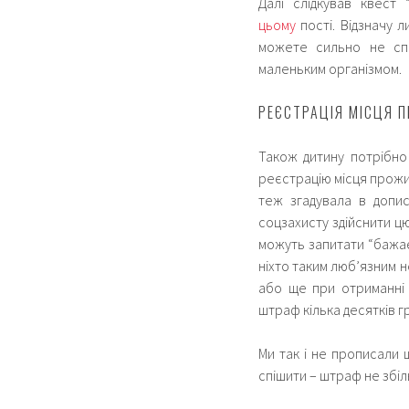
Далі слідкував квест
цьому
пості. Відзначу 
можете сильно не сп
маленьким організмом.
РЕЄСТРАЦІЯ МІСЦЯ 
Також дитину потрібно 
реєстрацію місця прожи
теж згадувала в допис
соцзахисту здійснити цю
можуть запитати “бажає
ніхто таким люб’язним 
або ще при отриманні 
штраф кілька десятків гр
Ми так і не прописали 
спішити – штраф не збіл