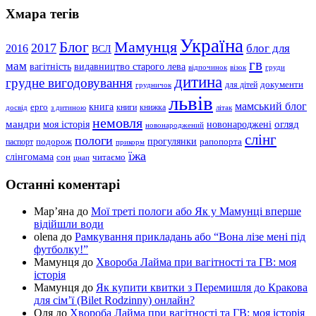
Хмара тегів
Україна
Мамунця
Блог
2017
блог для
2016
ВСЛ
гв
мам
вагітність
видавництво старого лева
відпочинок
візок
груди
дитина
грудне вигодовування
документи
для дітей
грудничок
львів
мамський блог
книга
ерго
книги
книжка
досвід
з дитиною
літак
немовля
мандри
огляд
моя історія
новонароджені
новонароджений
слінг
пологи
прогулянки
подорож
рапопорта
паспорт
прикорм
їжа
слінгомама
сон
читаємо
цнап
Останні коментарі
Мар’яна
до
Мої треті пологи або Як у Мамунці вперше
відійшли води
olena
до
Рамкування прикладань або “Вона лізе мені під
футболку!”
Мамунця
до
Хвороба Лайма при вагітності та ГВ: моя
історія
Мамунця
до
Як купити квитки з Перемишля до Кракова
для сім’ї (Bilet Rodzinny) онлайн?
Оля
до
Хвороба Лайма при вагітності та ГВ: моя історія