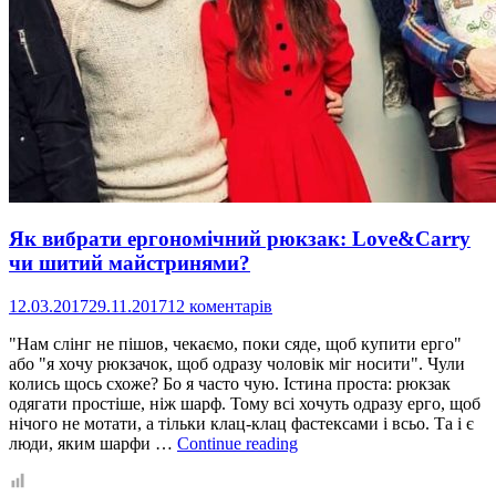
Як вибрати ергономічний рюкзак: Love&Carry
чи шитий майстринями?
12.03.2017
29.11.2017
12 коментарів
"Нам слінг не пішов, чекаємо, поки сяде, щоб купити ерго"
або "я хочу рюкзачок, щоб одразу чоловік міг носити". Чули
колись щось схоже? Бо я часто чую. Істина проста: рюкзак
одягати простіше, ніж шарф. Тому всі хочуть одразу ерго, щоб
нічого не мотати, а тільки клац-клац фастексами і всьо. Та і є
Як
люди, яким шарфи …
Continue reading
вибрати
ергономічний