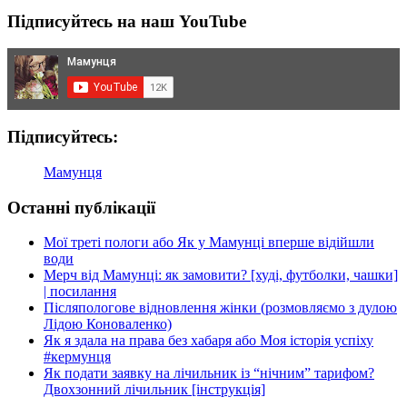
рюкзак:
Підписуйтесь на наш YouTube
Love&Carry
чи
шитий
майстринями?
Підписуйтесь:
Мамунця
Останні публікації
Мої треті пологи або Як у Мамунці вперше відійшли
води
Мерч від Мамунці: як замовити? [худі, футболки, чашки]
| посилання
Післяпологове відновлення жінки (розмовляємо з дулою
Лідою Коноваленко)
Як я здала на права без хабаря або Моя історія успіху
#кермунця
Як подати заявку на лічильник із “нічним” тарифом?
Двохзонний лічильник [інструкція]