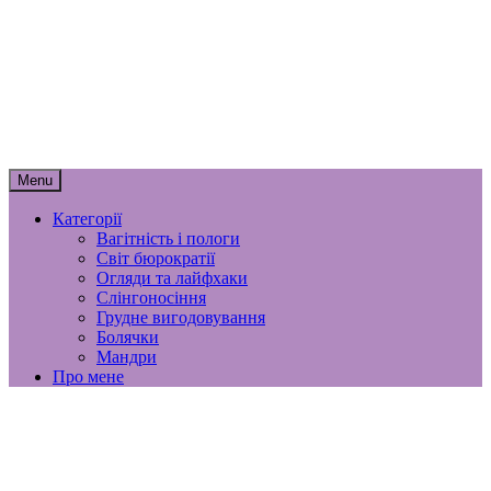
Skip
мамунця
to
content
спогади, роздуми і лайфхаки
материнства
Menu
Категорії
Вагітність і пологи
Світ бюрократії
Огляди та лайфхаки
Слінгоносіння
Грудне вигодовування
Болячки
Мандри
Про мене