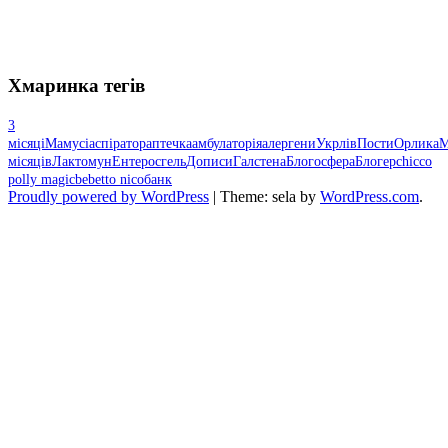
Хмаринка тегів
3
місяці
Мамусі
аспіратор
аптечка
амбулаторія
алергени
Укрлів
Пости
Орлика
М
місяців
Лактомун
Ентеросгель
Дописи
Галстена
Блогосфера
Блогер
chicco
polly magic
bebetto nico
банк
Proudly powered by WordPress
|
Theme: sela by
WordPress.com
.