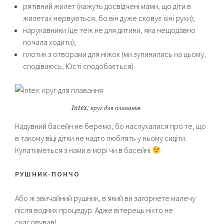
рятівний жилет (кажуть досвідчені мами, що діти в
жилетах нервуються, бо він дуже сковує їхні рухи);
нарукавники (це теж не для дитини, яка нещодавно
почала ходити);
плотик з отворами для ніжок (ми зупинились на цьому,
сподіваюсь, Юсті сподобається).
Intex: круг для плавання
Надувний басейн не беремо, бо наслухалися про те, що
в такому віці дітки не надто люблять у ньому сидіти.
Купатиметься з нами в морі чи в басейні
РУШНИК-ПОНЧО
Або ж звичайний рушник, в який ви загорнете малечу
після водних процедур. Адже вітерець ніхто не
скасовував!