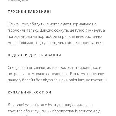
ТРУСИКИ БАВОВНЯНІ
Кілька штук, аби дитина могла сідати нормально на
пісочок чи гальку. Швидко сохнуть, це плюс! Як-не-як, а
погодні умови на морі добре сприяють використанню
меншої кількості підгузників, чим гріх не скористатися.
ПІДГУЗКИ ДЛЯ ПЛАВАННЯ
Спеціальні підгузники, які не промокають ззовні, коли
потрапляють у водне середовище. Візьмемо невелику
пачку (у басейн без підгузків, найімовірніше, не пустять!)
КУПАЛЬНИЙ КОСТЮМ
Для такої малечі може бути у вигляді самих лише
трусиків або ж суцільний гідрокостюм із захистом від