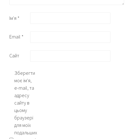
Ім'я
*
Email
*
Сайт
Зберегти
моє ім'я,
e-mail, та
адресу
сайту в
цьому
браузері
для моїх
подальших