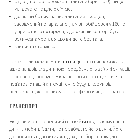
свідоцтво про народження дитини (оригінал!), якщо
мандруєте не цілою сім’єю;
дозвіл від батька на виїзд дитини за кордон,
засвідчений нотаріально (нам він обійшовся у 180 грн
у приватного нотаріуса, у державній конторі була
величезна черга), якщо ви їдете без тата;
квитки та страхівка.
Також надважливо мати
аптечку
на всі випадки життя,
адже мандрівки з дитиною передбачають всілякі ситуації.
Стосовно цього пункту краще проконсольтуватися в
педіатра. У нашій аптечці точно будуть креми від
подразнень, жарознижувальне, фізрозчин, аспіратор.
ТРАНСПОРТ
Якщо ви маєте невеликий і легкий
візок
, в якому ваша
дитина любить їздити, то не забудьте його взяти. Його
дозволяють підвозити аж під вхід на борт літака, до