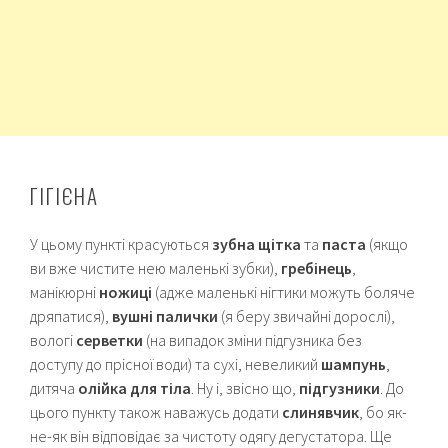
ГІГІЄНА
У цьому пункті красуються
зубна щітка
та
паста
(якщо
ви вже чистите нею маленькі зубки),
гребінець
,
манікюрні
ножиці
(адже маленькі нігтики можуть боляче
дряпатися),
вушні палички
(я беру звичайні дорослі),
вологі
серветки
(на випадок зміни підгузника без
доступу до прісної води) та сухі, невеликий
шампунь
,
дитяча
олійка для тіла
. Ну і, звісно що,
підгузники
. До
цього пункту також наважусь додати
слинявчик
, бо як-
не-як він відповідає за чистоту одягу дегустатора. Ще