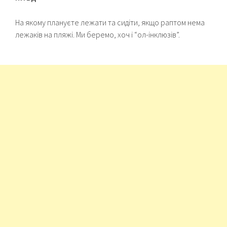
На якому плануєте лежати та сидіти, якщо раптом нема
лежаків на пляжі. Ми беремо, хоч і “ол-інклюзів”.