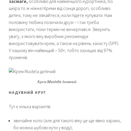
засмаги,
особливо для найменшого курортника, бо
шкіра то ж ніжна! Креми від сонця дорогі, особливо
дитячі, тому не лякайтеся, коли підете купувати. Нам
половину тюбика позичили друзі – і так треба
використати, поки термін не вичерпався. Зверніть
увагу, з якого віку виробник рекомендує
використовувати крем, а також на рівень захисту (SPF).
У нашому він найвищий – 50+, тобто захищає від 97%
променів.
Крем Mustela дитячий
НАДУВНИЙ КРУГ
Тут є кілька варіантів:
звичайне коло (але для такого віку це ще явно зарано,
бо можна шубовснути у воду);