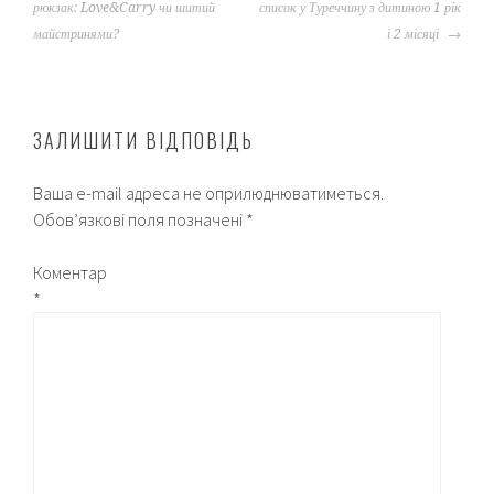
NAVIGATION
рюкзак: Love&Carry чи шитий
список у Туреччину з дитиною 1 рік
майстринями?
і 2 місяці
ЗАЛИШИТИ ВІДПОВІДЬ
Ваша e-mail адреса не оприлюднюватиметься.
Обов’язкові поля позначені
*
Коментар
*