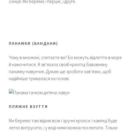
сонця. Ми беремо і перше, і друге.
ПАНАМКИ (БАНДАНИ)
Чому в множині, спитаєте ви? Бо можуть відлетіти в море
й намочитися. Я зв’язала своїй крихітці бавовняну
панамку-кавунчик. Думаю ще зробити зав’язки, щоб
надійніше трималася на голові.
ПЛЯЖНЕ ВЗУТТЯ
Ми беремо такі відомі всім і зручні крокси: і камінці буде
легко витрусити, і у воді ними можна похлюпати. Тільки