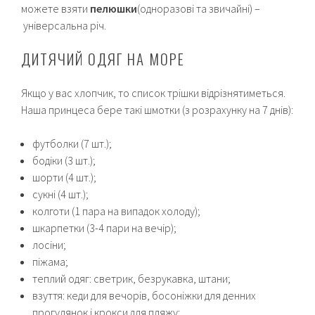
можете взяти
пелюшки
(одноразові та звичайні) –
універсальна річ.
ДИТЯЧИЙ ОДЯГ НА МОРЕ
Якщо у вас хлопчик, то список трішки відрізнятиметься.
Наша принцеса бере такі шмотки (з розрахунку на 7 днів):
футболки (7 шт.);
бодіки (3 шт.);
шорти (4 шт.);
сукні (4 шт.);
колготи (1 пара на випадок холоду);
шкарпетки (3-4 пари на вечір);
лосіни;
піжама;
теплий одяг: светрик, безрукавка, штани;
взуття: кеди для вечорів, босоніжки для денних
прогулянок і крокси для пляжу;