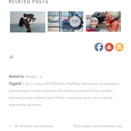
RELATED POSTS
Posted in:
Мандри
|
Tagged:
1 рік 2 місяці
,
all inclusive
,
mustela
,
відпочинок
,
все включено
,
захисний крем
,
кемер
,
купальник для дитини
,
мамський блог
,
мандри з
дитиною
,
море
,
надувний круг intex
,
ол інклюзів
,
пляж
,
список речей
,
туреччина
,
що взяти
POST
Як вибрати ергономічний
Море-море, світ бездонний: наш