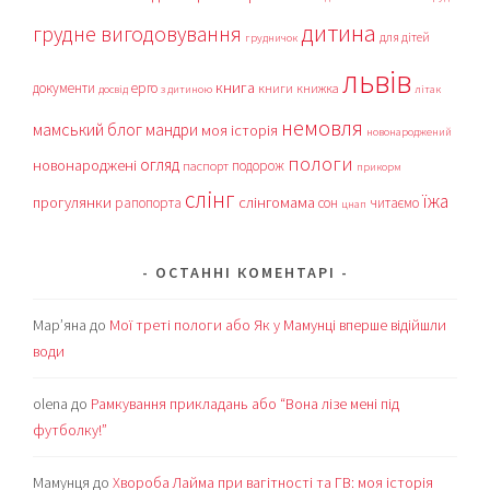
дитина
грудне вигодовування
для дітей
грудничок
львів
книга
документи
ерго
книги
книжка
досвід
з дитиною
літак
немовля
мамський блог
мандри
моя історія
новонароджений
пологи
огляд
новонароджені
подорож
паспорт
прикорм
слінг
їжа
прогулянки
слінгомама
рапопорта
сон
читаємо
цнап
ОСТАННІ КОМЕНТАРІ
Мар’яна
до
Мої треті пологи або Як у Мамунці вперше відійшли
води
olena
до
Рамкування прикладань або “Вона лізе мені під
футболку!”
Мамунця
до
Хвороба Лайма при вагітності та ГВ: моя історія