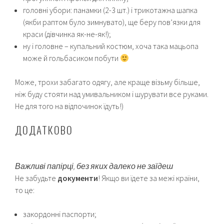
головні убори: панамки (2-3 шт.) і трикотажна шапка
(якби раптом було зимнувато), ще беру пов’язки для
краси (дівчинка як-не-як!);
ну і головне – купальний костюм, хоча така мацьопа
може й гольбасиком побути
Може, трохи забагато одягу, але краще візьму більше,
ніж буду стояти над умивальником і шурувати все руками.
Не для того на відпочинок їдуть!)
ДОДАТКОВО
Важливі папірці, без яких далеко не заїдеш
Не забудьте
документи
! Якщо ви їдете за межі країни,
то це:
закордонні паспорти;