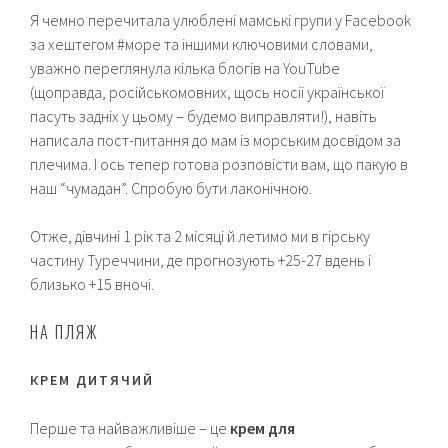
Я чемно перечитала улюблені мамські групи у Facebook
за хештегом #море та іншими ключовими словами,
уважно переглянула кілька блогів на YouTube
(щоправда, російськомовних, щось носії української
пасуть задніх у цьому – будемо виправляти!), навіть
написала пост-питання до мам із морським досвідом за
плечима. І ось тепер готова розповісти вам, що пакую в
наш “чумадан”. Спробую бути лаконічною.
Отже, дівчині 1 рік та 2 місяці й летимо ми в гірську
частину Туреччини, де прогнозують +25-27 вдень і
близько +15 вночі.
НА ПЛЯЖ
КРЕМ ДИТЯЧИЙ
Перше та найважливіше – це
крем для