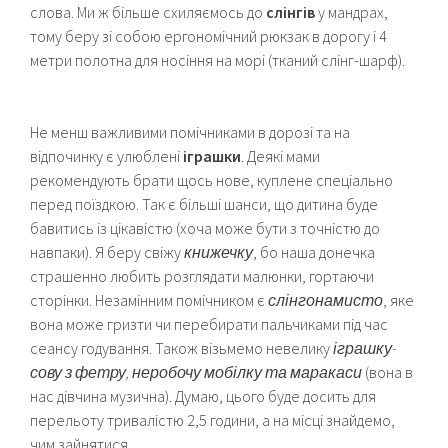
слова. Ми ж більше схиляємось до
слінгів
у мандрах,
тому беру зі собою ергономічний рюкзак в дорогу і 4
метри полотна для носіння на морі (тканий слінг-шарф).
Не менш важливими помічниками в дорозі та на
відпочинку є улюблені
іграшки
. Деякі мами
рекомендують брати щось нове, куплене спеціально
перед поїздкою. Так є більші шанси, що дитина буде
бавитись із цікавістю (хоча може бути з точністю до
навпаки). Я беру свіжу
книжечку
, бо наша донечка
страшенно любить розглядати малюнки, гортаючи
сторінки. Незамінним помічником є
слінгонамисто
, яке
вона може гризти чи перебирати пальчиками під час
сеансу годування. Також візьмемо невелику
іграшку-
сову з фетру, неробочу мобілку та маракаси
(вона в
нас дівчина музична). Думаю, цього буде досить для
перельоту тривалістю 2,5 години, а на місці знайдемо,
чим зайнятися.