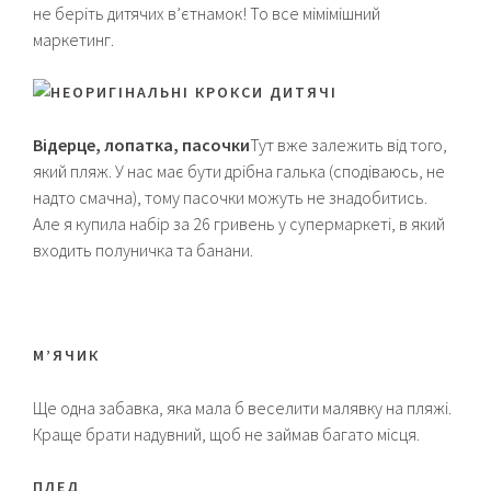
не беріть дитячих в’єтнамок! То все мімімішний
маркетинг.
Відерце, лопатка, пасочки
Тут вже залежить від того,
який пляж. У нас має бути дрібна галька (сподіваюсь, не
надто смачна), тому пасочки можуть не знадобитись.
Але я купила набір за 26 гривень у супермаркеті, в який
входить полуничка та банани.
М’ЯЧИК
Ще одна забавка, яка мала б веселити малявку на пляжі.
Краще брати надувний, щоб не займав багато місця.
ПЛЕД