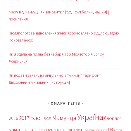
Мерч від Мамунці: як замовити? [худі, футболки, чашки] |
посилання
Післяпологове відновлення жінки (розмовляємо з дулою Лідою
Коноваленко)
Як я здала на права без хабаря або Моя історія успіху
#кермунця
Як подати заявку на лічильник із “нічним” тарифом?
Двохзонний лічильник [інструкція]
ХМАРА ТЕГІВ
Україна
Мамунця
Блог
2017
блог для
2016
ВСЛ
гв
мам
вагітність
видавництво старого лева
відпочинок
візок
груди