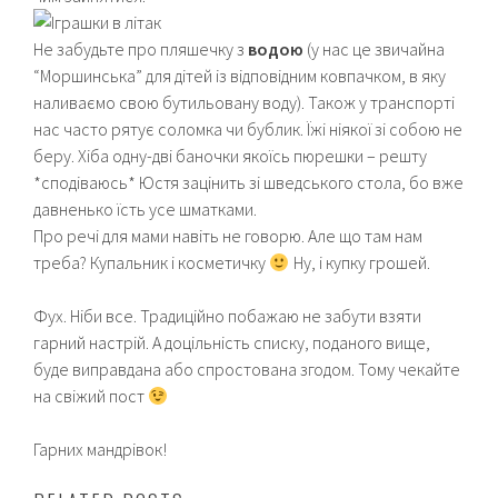
Не забудьте про пляшечку з
водою
(у нас це звичайна
“Моршинська” для дітей із відповідним ковпачком, в яку
наливаємо свою бутильовану воду). Також у транспорті
нас часто рятує соломка чи бублик. Їжі ніякої зі собою не
беру. Хіба одну-дві баночки якоїсь пюрешки – решту
*сподіваюсь* Юстя зацінить зі шведського стола, бо вже
давненько їсть усе шматками.
Про речі для мами навіть не говорю. Але що там нам
треба? Купальник і косметичку
Ну, і купку грошей.
Фух. Ніби все. Традиційно побажаю не забути взяти
гарний настрій. А доцільність списку, поданого вище,
буде виправдана або спростована згодом. Тому чекайте
на свіжий пост
Гарних мандрівок!