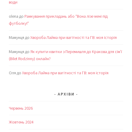
води
olena
до
Рамкування прикладань або “Вона лізе мені під
футболку!”
Мамунця
до
Хвороба Лайма при вагітності та ГВ: моя історія
Мамунця
до
Як купити квитки з Перемишля до Кракова для сім’ї
(Bilet Rodzinny) онлайн?
Оля
до
Хвороба Лайма при вагітності та ГВ: моя історія
АРХІВИ
Червень 2026
Жовтень 2024