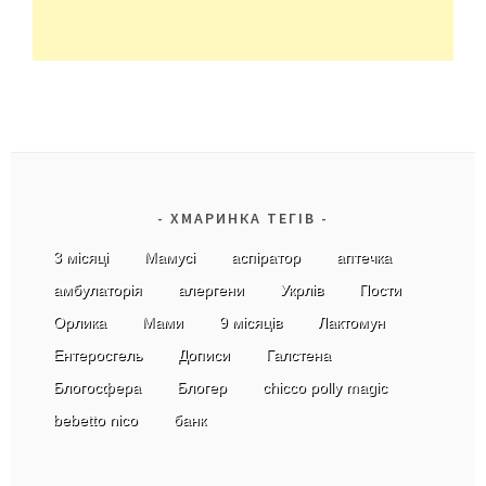
ХМАРИНКА ТЕГІВ
3 місяці
Мамусі
аспіратор
аптечка
амбулаторія
алергени
Укрлів
Пости
Орлика
Мами
9 місяців
Лактомун
Ентеросгель
Дописи
Галстена
Блогосфера
Блогер
chicco polly magic
bebetto nico
банк