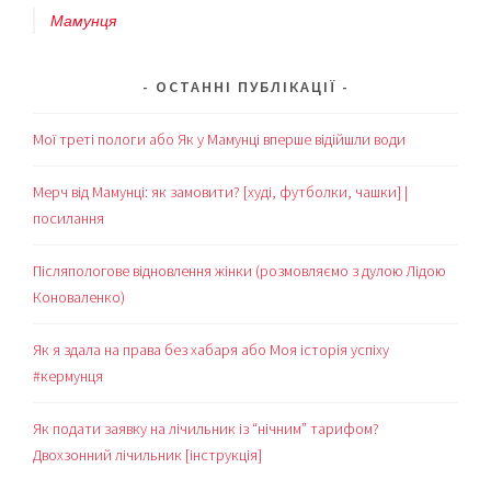
Мамунця
ОСТАННІ ПУБЛІКАЦІЇ
Мої треті пологи або Як у Мамунці вперше відійшли води
Мерч від Мамунці: як замовити? [худі, футболки, чашки] |
посилання
Післяпологове відновлення жінки (розмовляємо з дулою Лідою
Коноваленко)
Як я здала на права без хабаря або Моя історія успіху
#кермунця
Як подати заявку на лічильник із “нічним” тарифом?
Двохзонний лічильник [інструкція]