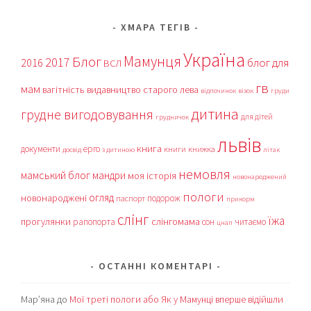
ХМАРА ТЕГІВ
Україна
Мамунця
Блог
2017
блог для
2016
ВСЛ
гв
мам
вагітність
видавництво старого лева
відпочинок
візок
груди
дитина
грудне вигодовування
для дітей
грудничок
львів
книга
документи
ерго
книги
книжка
досвід
з дитиною
літак
немовля
мамський блог
мандри
моя історія
новонароджений
пологи
огляд
новонароджені
подорож
паспорт
прикорм
слінг
їжа
прогулянки
слінгомама
рапопорта
сон
читаємо
цнап
ОСТАННІ КОМЕНТАРІ
Мар’яна
до
Мої треті пологи або Як у Мамунці вперше відійшли