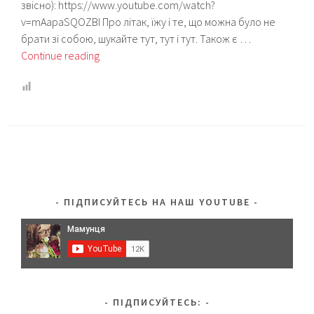
звісно): https://www.youtube.com/watch?
v=mAapaSQOZBI Про літак, їжу і те, що можна було не
брати зі собою, шукайте тут, тут і тут. Також є …
Море-
Continue reading
море,
світ
бездонний:
наш
список
у
Туреччину
з
ПІДПИСУЙТЕСЬ НА НАШ YOUTUBE
дитиною
1
рік
і
2
місяці
ПІДПИСУЙТЕСЬ: