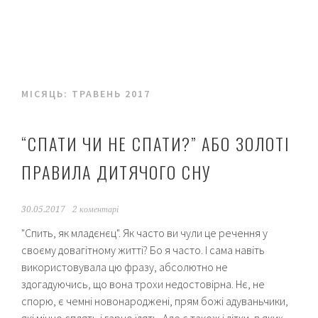
МІСЯЦЬ:
ТРАВЕНЬ 2017
“СПАТИ ЧИ НЕ СПАТИ?” АБО ЗОЛОТІ
ПРАВИЛА ДИТЯЧОГО СНУ
30.05.2017
2 коментарі
​"Спить, як младєнєц". Як часто ви чули це речення у
своєму довагітному житті? Бо я часто. І сама навіть
використовувала цю фразу, абсолютно не
здогадуючись, що вона трохи недостовірна. Нє, не
спорю, є чемні новонароджені, прям божі адуваньчики,