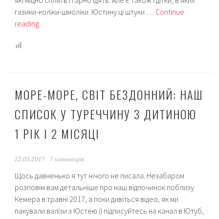
які міцно сплять і гарно їдять. Але є також і дітки, в яких
газики-коліки-шмоліки. Юстину ці штуки …
Continue
“Спати
reading
чи
не
спати?”
або
Золоті
МОРЕ-МОРЕ, СВІТ БЕЗДОННИЙ: НАШ
правила
дитячого
СПИСОК У ТУРЕЧЧИНУ З ДИТИНОЮ
сну
1 РІК І 2 МІСЯЦІ
22.05.2017
7 коментарів
Щось давненько я тут нічого не писала. Незабаром
розповім вам детальніше про наш відпочинок поблизу
Кемера в травні 2017, а поки дивіться відео, як ми
пакували валізи з Юстею (і підписуйтесь на канал в Ютуб,