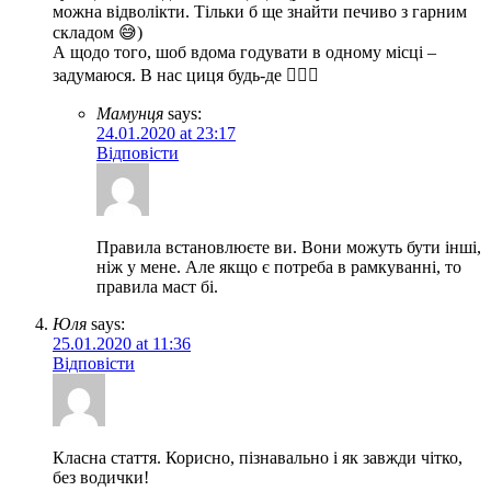
можна відволікти. Тільки б ще знайти печиво з гарним
складом 😅)
А щодо того, шоб вдома годувати в одному місці –
задумаюся. В нас циця будь-де 🤷🏼‍♀️
Мамунця
says:
24.01.2020 at 23:17
Відповісти
Правила встановлюєте ви. Вони можуть бути інші,
ніж у мене. Але якщо є потреба в рамкуванні, то
правила маст бі.
Юля
says:
25.01.2020 at 11:36
Відповісти
Класна стаття. Корисно, пізнавально і як завжди чітко,
без водички!