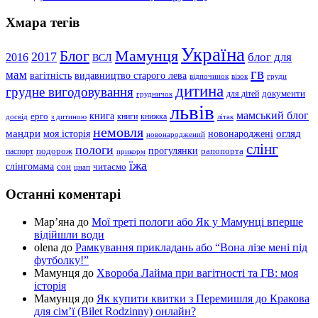
Хмара тегів
Україна
Мамунця
Блог
2017
блог для
2016
ВСЛ
гв
мам
вагітність
видавництво старого лева
відпочинок
візок
груди
дитина
грудне вигодовування
документи
для дітей
грудничок
львів
мамський блог
книга
ерго
книги
книжка
досвід
з дитиною
літак
немовля
мандри
огляд
моя історія
новонароджені
новонароджений
слінг
пологи
прогулянки
подорож
рапопорта
паспорт
прикорм
їжа
слінгомама
сон
читаємо
цнап
Останні коментарі
Мар’яна
до
Мої треті пологи або Як у Мамунці вперше
відійшли води
olena
до
Рамкування прикладань або “Вона лізе мені під
футболку!”
Мамунця
до
Хвороба Лайма при вагітності та ГВ: моя
історія
Мамунця
до
Як купити квитки з Перемишля до Кракова
для сім’ї (Bilet Rodzinny) онлайн?