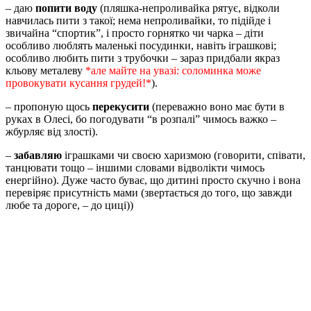
– даю
попити воду
(пляшка-непроливайка рятує, відколи
навчилась пити з такої; нема непроливайки, то підійде і
звичайна “спортик”, і просто горнятко чи чарка – діти
особливо люблять маленькі посудинки, навіть іграшкові;
особливо любить пити з трубочки – зараз придбали якраз
кльову металеву
*але майте на увазі: соломинка може
провокувати кусання грудей!*
).
– пропоную щось
перекусити
(переважно воно має бути в
руках в Олесі, бо погодувати “в розпалі” чимось важко –
жбурляє від злості).
–
забавляю
іграшками чи своєю харизмою (говорити, співати,
танцювати тощо – іншими словами відволікти чимось
енергійно). Дуже часто буває, що дитині просто скучно і вона
перевіряє присутність мами (звертається до того, що завжди
любе та дороге, – до циці))