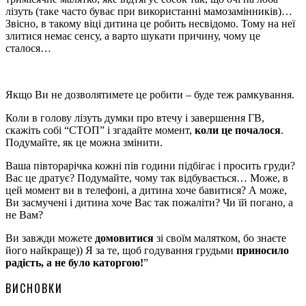
лізуть (таке часто буває при використанні мамозамінників)…
Звісно, в такому віці дитина це робить несвідомо. Тому на неї
злитися немає сенсу, а варто шукати причину, чому це
сталося…
Якщо Ви не дозволятимете це робити – буде теж рамкування.
Коли в голову лізуть думки про втечу і завершення ГВ,
скажіть собі “СТОП” і згадайте момент,
коли це почалося
.
Подумайте, як це можна змінити.
Ваша півторарічка кожні пів години підбігає і просить груди?
Вас це дратує? Подумайте, чому так відбувається… Може, в
цей момент ви в телефоні, а дитина хоче бавитися? А може,
Ви засмучені і дитина хоче Вас так пожаліти? Чи їй погано, а
не Вам?
Ви завжди можете
домовитися
зі своїм малятком, бо знаєте
його найкраще)) Я за те, щоб годування грудьми
приносило
радість, а не було каторгою!
”
ВИСНОВКИ