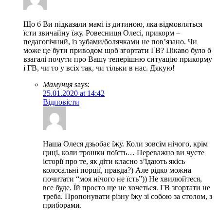
Що б Ви підказали мамі із дитиною, яка відмовляться
їсти звичайну їжу. Ровесниця Олесі, прикорм –
педагогічний, із зубами/болячками не пов’язано. Чи
може це бути приводом щоб згортати ГВ? Цікаво було б
взагалі почути про Вашу теперішню ситуацію прикорму
і ГВ, чи то у всіх так, чи тільки в нас. Дякую!
Мамунця
says:
25.01.2020 at 14:42
Відповісти
Наша Олеся дзьобає їжу. Коли зовсім нічого, крім
циці, коли трошки поїсть… Переважно ви чуєте
історії про те, як діти класно з’їдають якісь
колосальні порції, правда?) Але рідко можна
почитати “моя нічого не їсть”)) Не хвилюйтеся,
все буде. Їй просто ще не хочеться. ГВ згортати не
треба. Пропонувати різну їжу зі собою за столом, з
приборами.