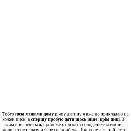
Тобто
поза межами дому
річну дитину я вже не прикладаю на
кожен писк, а
спершу пробую дати щось інше, крім циці
. З
часом вона вчиться, що може отримати солоденьке мамине
молочко не одразу, а через певний час. Якщо не діє, то йдемо