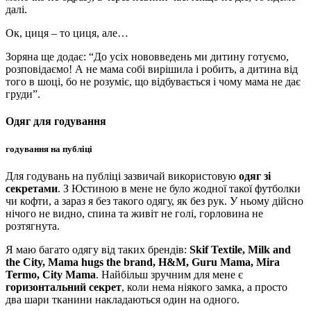
далі.
Ок, циця – то циця, але…
Зоряна ще додає: “До усіх нововведень ми дитину готуємо,
розповідаємо! А не мама собі вирішила і робить, а дитина від
того в шоці, бо не розуміє, що відбувається і чому мама не дає
груди”.
Одяг для годування
годування на публіці
Для годувань на публіці зазвичай використовую
одяг зі
секретами
. З Юстиною в мене не було жодної такої футболки
чи кофти, а зараз я без такого одягу, як без рук. У ньому дійсно
нічого не видно, спина та живіт не голі, горловина не
розтягнута.
Я маю багато одягу від таких брендів:
Skif Textile, Milk and
the City, Mama hugs the brand, H&M, Guru Mama, Mira
Termo, City Mama
. Найбільш зручним для мене є
горизонтальний секрет
, коли нема ніякого замка, а просто
два шари тканини накладаються один на одного.