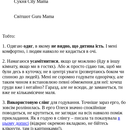
Сукня City Mama
Світшот Guru Mama
Тобто:
1. Одягаю
одяг
, в якому
не видно, що дитина їсть
. І мені
комфортно, і людям навколо не кидається в очі.
2. Намагаюся
усамітнитися
, якщо це можливо (йду в іншу
кімнату, якщо ми в гостях). Або ж просто сідаю так, щоб ми
були десь в куточку, не в центрі уваги (розвертаюсь боком чи
спиною до людей). Мені не соромно годувати однорічку, але
таким чином я встановлюю певні обмеження для неї: хочеш
груди вже і негайно? Гаразд, але не всюди, де заманеться, ти
вже не кількамісячне маля.
3.
Використовую слінг
для годування. Точніше зараз ерго, бо
зовсім розлінилась. В ерго Олеся значно спокійніше
поводиться, не крутиться, не заглядає на всіх навколо поміж
прикладання. Як я годую в слінгу – писала та показувала
в
цьому дописі
(відкриє окремою вкладкою, не бійтесь
клікнути, там із картинками!).