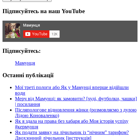
Підписуйтесь на наш YouTube
Підписуйтесь:
Мамунця
Останні публікації
Мої треті пологи або Як у Мамунці вперше відійшли
води
Мерч від Мамунці: як замовити? [худі, футболки, чашки]
| посилання
Післяпологове відновлення жінки (розмовляємо з дулою
Лідою Коноваленко)
Як я здала на права без хабаря або Моя історія успіху
#кермунця
Як подати заявку на лічильник із “нічним” тарифом?
Двохзонний лічильник [інструкція]