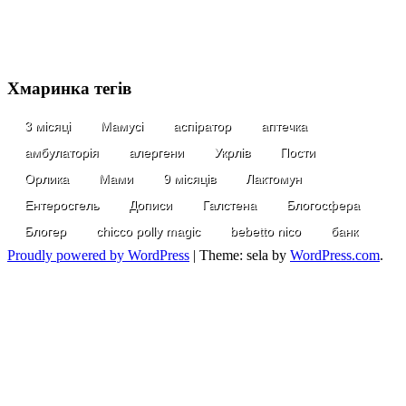
Хмаринка тегів
3 місяці
Мамусі
аспіратор
аптечка
амбулаторія
алергени
Укрлів
Пости
Орлика
Мами
9 місяців
Лактомун
Ентеросгель
Дописи
Галстена
Блогосфера
Блогер
chicco polly magic
bebetto nico
банк
Proudly powered by WordPress
|
Theme: sela by
WordPress.com
.