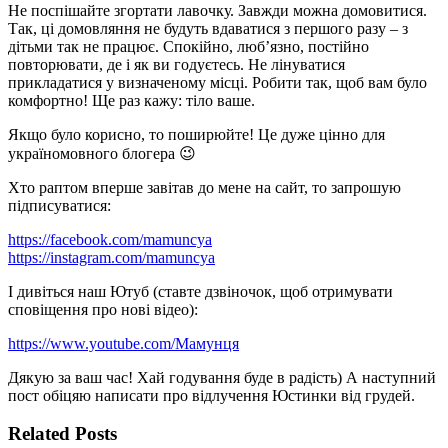
Не поспішайте згортати лавочку. Завжди можна домовитися.
Так, ці домовляння не будуть вдаватися з першого разу – з
дітьми так не працює. Спокійно, люб’язно, постійно
повторювати, де і як ви годуєтесь. Не лінуватися
прикладатися у визначеному місці. Робити так, щоб вам було
комфортно! Ще раз кажу: тіло ваше.
Якщо було корисно, то поширюйте! Це дуже цінно для
україномовного блогера 😉
Хто раптом вперше завітав до мене на сайт, то запрошую
підписуватися:
https://facebook.com/mamuncya
https://instagram.com/mamuncya
І дивіться наш Ютуб (ставте дзвіночок, щоб отримувати
сповіщення про нові відео):
https://www.youtube.com/Мамунця
Дякую за ваш час! Хай годування буде в радість) А наступний
пост обіцяю написати про відлучення Юстинки від грудей.
Related Posts