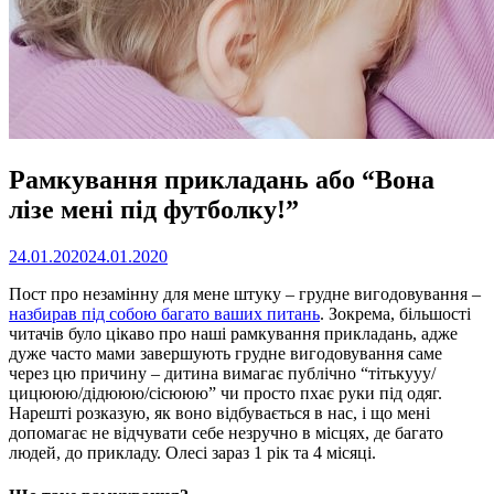
Рамкування прикладань або “Вона
лізе мені під футболку!”
24.01.2020
24.01.2020
Пост про незамінну для мене штуку – грудне вигодовування –
назбирав під собою багато ваших питань
. Зокрема, більшості
читачів було цікаво про наші рамкування прикладань, адже
дуже часто мами завершують грудне вигодовування саме
через цю причину – дитина вимагає публічно “тітькууу/
цицююю/дідююю/сісююю” чи просто пхає руки під одяг.
Нарешті розказую, як воно відбувається в нас, і що мені
допомагає не відчувати себе незручно в місцях, де багато
людей, до прикладу. Олесі зараз 1 рік та 4 місяці.