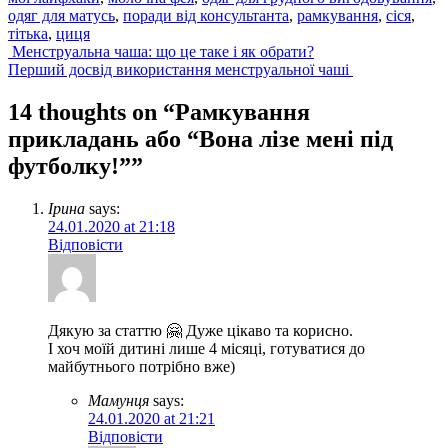
одяг для матусь
,
поради від консультанта
,
рамкування
,
сіся
,
тітька
,
циця
Post
Менструальна чаша: що це таке і як обрати?
Перший досвід використання менструальної чаші
navigation
14 thoughts on “
Рамкування
прикладань або “Вона лізе мені під
футболку!”
”
Ірина
says:
24.01.2020 at 21:18
Відповісти
Дякую за статтю 🤗 Дуже цікаво та корисно.
І хоч моїй дитині лише 4 місяці, готуватися до
майбутнього потрібно вже)
Мамунця
says:
24.01.2020 at 21:21
Відповісти