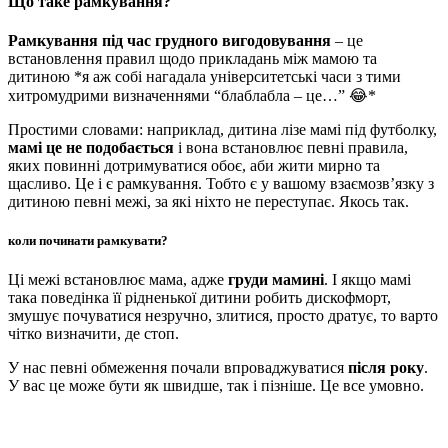
Що таке рамкування?
Рамкування під час грудного вигодовування
– це
встановлення правил щодо прикладань між мамою та
дитиною *я аж собі нагадала університетські часи з тими
хитромудрими визначеннями “блаблабла – це…” 😂*
Простими словами: наприклад, дитина лізе мамі під футболку,
мамі це не подобається
і вона встановлює певні правила,
яких повинні дотримуватися обоє, аби жити мирно та
щасливо. Це і є рамкування. Тобто є у вашому взаємозв’язку з
дитиною певні межі, за які ніхто не переступає. Якось так.
коли починати рамкувати?
Ці межі встановлює мама, адже
груди мамині
. І якщо мамі
така поведінка її рідненької дитини робить дискофморт,
змушує почуватися незручно, злитися, просто дратує, то варто
чітко визначити, де стоп.
У нас певні обмеження почали впроваджуватися
після року
.
У вас це може бути як швидше, так і пізніше. Це все умовно.