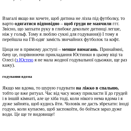
Взагалі якщо ви хочете, щоб дитина не лізла під футболку, то
варто
одягатися відповідно
–
щоб груди не маячили
ггг.
Звісно, що запхати руку в глибоке декольте дитинці легше,
ніж у гольф. Тому я люблю сукні для годування)) І тому я
перейшла на ГВ-одяг замість звичайних футболок та кофт.
Циця не в прямому доступі –
менше вимагань
. Принаймні,
бачу це, порівнюючи прикладання Юстинки в цьому віці та
Олесі (
з Юстею
я не мала жодної годувальної одьожки, ще раз
кажу).
годування вдома
Якщо ми вдома, то шурую годувати
на ліжко в спальню,
тобто це вже ритуал. Час від часу можу прикласти її до грудей
і в іншій кімнаті, але це хіба тоді, коли нікого нема вдома і я
дуже зайнята, щоб кудись йти. Чоловік не дасть збрехати: іноді
годую, коли купаємо, щоб заспокоїти, бо боїться зараз дуже
води. Це ще те видовище!