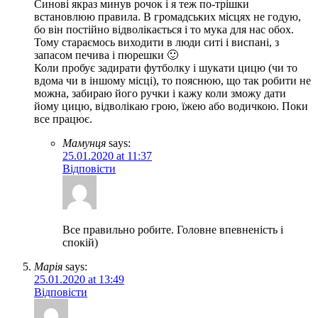
Синові якраз минув рочок і я теж по-трішки
встановлюю правила. В громадських місцях не годую,
бо він постійно відволікається і то мука для нас обох.
Тому стараємось виходити в люди ситі і виспані, з
запасом печива і пюрешки 🙂
Коли пробує задирати футболку і шукати цицю (чи то
вдома чи в іншому місці), то пояснюю, що так робити не
можна, забираю його ручки і кажу коли зможу дати
йому цицю, відволікаю грою, їжею або водичкою. Поки
все працює.
Мамунця
says:
25.01.2020 at 11:37
Відповісти
Все правильно робите. Головне впевненість і
спокій)
Марія
says:
25.01.2020 at 13:49
Відповісти