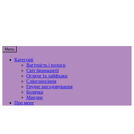
Skip
мамунця
to
content
спогади, роздуми і лайфхаки
материнства
Menu
Категорії
Вагітність і пологи
Світ бюрократії
Огляди та лайфхаки
Слінгоносіння
Грудне вигодовування
Болячки
Мандри
Про мене