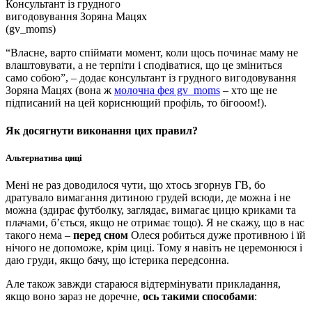
Консультант із грудного
вигодовування Зоряна Мацях
(gv_moms)
“Власне, варто спіймати момент, коли щось починає маму не
влаштовувати, а не терпіти і сподіватися, що це зміниться
само собою”, – додає консультант із грудного вигодовування
Зоряна Мацях (вона ж
молочна фея gv_moms
– хто ще не
підписаний на цей кориснющий профіль, то бігооом!).
Як досягнути виконання цих правил?
Альтернатива циці
Мені не раз доводилося чути, що хтось згорнув ГВ, бо
дратувало вимагання дитиною грудей всюди, де можна і не
можна (здирає футболку, заглядає, вимагає цицю криками та
плачами, б’ється, якщо не отримає тощо). Я не скажу, що в нас
такого нема –
перед сном
Олеся робиться дуже противною і їй
нічого не допоможе, крім циці. Тому я навіть не церемонюся і
даю груди, якщо бачу, що істерика передсонна.
Але також завжди стараюся відтермінувати прикладання,
якщо воно зараз не доречне,
ось такими способами
: