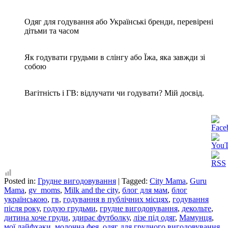
Одяг для годування або Українські бренди, перевірені
дітьми та часом
Як годувати грудьми в слінгу або Їжа, яка завжди зі
собою
Вагітність і ГВ: відлучати чи годувати? Мій досвід.
Posted in:
Грудне вигодовування
|
Tagged:
City Mama
,
Guru
Mama
,
gv_moms
,
Milk and the city
,
блог для мам
,
блог
українською
,
гв
,
годування в публічних місцях
,
годування
після року
,
годую грудьми
,
грудне вигодовування
,
декольте
,
дитина хоче груди
,
здирає футболку
,
лізе під одяг
,
Мамунця
,
мої лайфхаки
,
молочна фея
,
одяг для грудного вигодовування
,