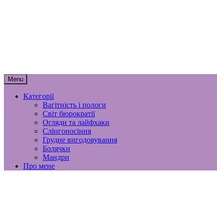
Skip
to
content
мамунця
спогади, роздуми і лайфхаки материнст
Menu
Категорії
Вагітність і пологи
Світ бюрократії
Огляди та лайфхаки
Слінгоносіння
Грудне вигодовування
Болячки
Мандри
Про мене