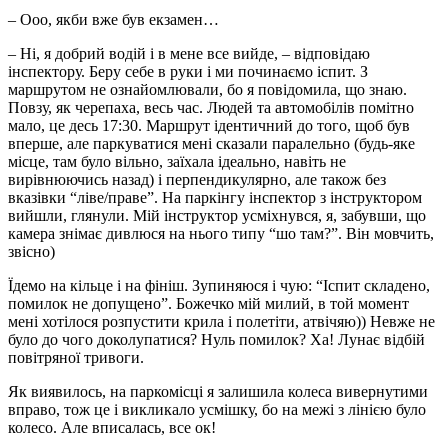
– Ооо, якби вже був екзамен…
– Ні, я добрий водій і в мене все вийде, – відповідаю
інспектору. Беру себе в руки і ми починаємо іспит. З
маршрутом не ознайомлювали, бо я повідомила, що знаю.
Повзу, як черепаха, весь час. Людей та автомобілів помітно
мало, це десь 17:30. Маршрут ідентичний до того, щоб був
вперше, але паркуватися мені сказали паралельно (будь-яке
місце, там було вільно, заїхала ідеально, навіть не
вирівнюючись назад) і перпендикулярно, але також без
вказівки “ліве/праве”. На паркінгу інспектор з інструктором
вийшли, глянули. Мій інструктор усміхнувся, я, забувши, що
камера знімає дивлюся на нього типу “шо там?”. Він мовчить,
звісно)
Їдемо на кільце і на фініш. Зупиняюся і чую: “Іспит складено,
помилок не допущено”. Божечко мій милий, в той момент
мені хотілося розпустити крила і полетіти, атвічяю)) Невже не
було до чого доколупатися? Нуль помилок? Ха! Лунає відбій
повітряної тривоги.
Як виявилось, на паркомісці я залишила колеса вивернутими
вправо, тож це і викликало усмішку, бо на межі з лінією було
колесо. Але вписалась, все ок!