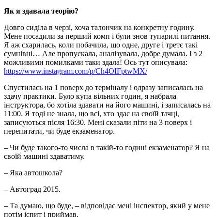
Як я здавала теорію?
Довго сиділа в черзі, хоча талончик на конкретну годину.
Мене посадили за перший комп і були знов тупарилі питання.
Я аж схарилась, коли побачила, що одне, друге і третє такі
сумнівні… Але пропускала, аналізувала, добре думала. І з 2
можливими помилками таки здала! Ось тут описувала:
https://www.instagram.com/p/Ch4OIFptwMX/
Спустилась на 1 поверх до терміналу і одразу записалась на
здачу практики. Було купа вільних годин, я набрала
інструктора, бо хотіла здавати на його машині, і записалась на
11:00. Я тоді не знала, що всі, хто здає на своїй тачці,
записуються після 16:30. Мені сказали піти на 3 поверх і
перепитати, чи буде екзаменатор.
– Чи буде такого-то числа в такій-то годині екзаменатор? Я на
своїй машині здаватиму.
– Яка автошкола?
– Автоград 2015.
– Та думаю, що буде, – відповідає мені інспектор, який у мене
потім іспит і приймав.