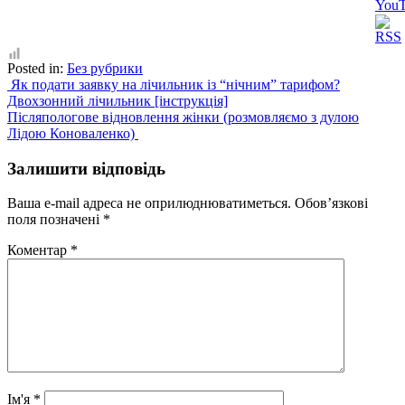
Posted in:
Без рубрики
Post
Як подати заявку на лічильник із “нічним” тарифом?
Двохзонний лічильник [інструкція]
navigation
Післяпологове відновлення жінки (розмовляємо з дулою
Лідою Коноваленко)
Залишити відповідь
Ваша e-mail адреса не оприлюднюватиметься.
Обов’язкові
поля позначені
*
Коментар
*
Ім'я
*