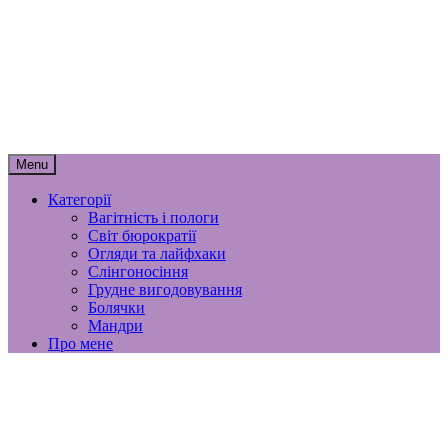
Skip
мамунця
to
content
спогади, роздуми і лайфхаки
материнства
Menu
Категорії
Вагітність і пологи
Світ бюрократії
Огляди та лайфхаки
Слінгоносіння
Грудне вигодовування
Болячки
Мандри
Про мене