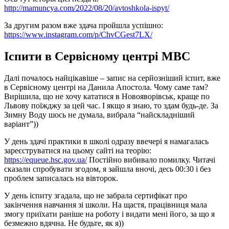
http://mamuncya.com/2022/08/20/avtoshkola-ispyt/
За другим разом вже здача пройшла успішно:
https://www.instagram.com/p/ChvCGest7LX/
Іспити в Сервісному центрі МВС
Далі почалось найцікавіше – запис на серйозніший іспит, вже
в Сервісному центрі на Данила Апостола. Чому саме там?
Вирішила, що не хочу кататися в Новояворівськ, краще по
Львову поїжджу за цей час. І якщо я знаю, то здам будь-де. За
Зимну Воду шось не думала, вибрала “найскладніший
варіант”))
У день здачі практики в школі одразу ввечері я намагалась
зареєструватися на цьому сайті на теорію:
https://equeue.hsc.gov.ua/
Постійно вибивало помилку. Читачі
сказали спробувати згодом, я зайшла вночі, десь 00:30 і без
проблем записалась на вівторок.
У день іспиту згадала, що не забрала сертифікат про
закінчення навчання зі школи. На щастя, працівниця мала
змогу приїхати раніше на роботу і видати мені його, за що я
безмежно вдячна. Не будьте, як я))