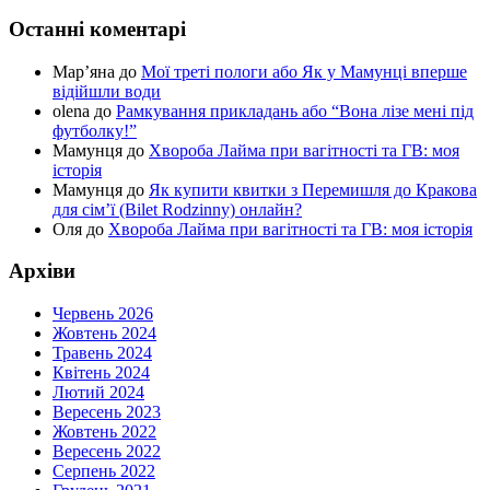
Останні коментарі
Мар’яна
до
Мої треті пологи або Як у Мамунці вперше
відійшли води
olena
до
Рамкування прикладань або “Вона лізе мені під
футболку!”
Мамунця
до
Хвороба Лайма при вагітності та ГВ: моя
історія
Мамунця
до
Як купити квитки з Перемишля до Кракова
для сім’ї (Bilet Rodzinny) онлайн?
Оля
до
Хвороба Лайма при вагітності та ГВ: моя історія
Архіви
Червень 2026
Жовтень 2024
Травень 2024
Квітень 2024
Лютий 2024
Вересень 2023
Жовтень 2022
Вересень 2022
Серпень 2022