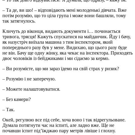
– Та де, ви шо! – відповідають мені молоденькі дівчата. Вже
потім розумію, що то ціла група і може вони башляли, тому
так затягнулось.
Кличуть до віконця, видають документи і… починається
тривога, трясця! Кажуть спускатися на майданчик. Йду і бачу,
як назустріч виїхала машина з тим інспектором, який
попереднього разу був у мене. Видихаю, що цього разу буде
не він. Бачу ще одну жінку, яка чекає на інспектора. Приходять
двоє чоловіків із бейджиками і ми сідаємо за кермо.
– Ви розумієте, що ми зараз їдемо на свій страх у ризик?
– Розумію і не заперечую.
– Можете налаштовуватися.
– Без камери?
– Так.
Окей, регулюю все під себе, хоча воно і так відрегульоване.
Думала потягнути час на іспиті, але ладно вже. Ще не
почавши іспит під’їжджаю пару метрів лівіше і глохну.