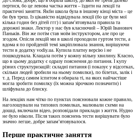
До слова, добре, що я обрала школу, до якої не треба далеко
пертися, бо це левова частка життя – їздити на лекції та
практичні заняття. Якби школа була в іншому кінці міста – це
би був треш. Із цікавістю відвідувала лекції (бо це були мої
кілька годин без дітей ггг) і запам’ятовувала правила та
дорожні знаки. Лектор у нас був класнючий – Юрій Іванович
Паньків. Він же потім став моїм інструктором, але про це
згодом. Опісля лекцій ми в школі проходили гуртом тести, а
вдома я по пройденій темі закріплювала знання, вирішуючи
тести в додатку vodiy.ua. Купила платну версію і не
пошкодувала. Клацала потім у кожну вільну хвилину. Класно,
що в цьому додатку є одразу пояснення до питання. І купу
різних структуризацій: складні питання (і показує у відсотках,
скільки людей зробили на ньому помилки), по білетах, залік і
т. д. Перед самим іспитом я обирала ті, на яких найчастіше
могла зробити помилку (їх можна зірочкою позначити) і
шліфувала до блиску.
На лекціях нам чітко по пунктах пояснювали кожне правило,
наголошували на типових помилках, малювали схеми на
дошці, включали відео, розповідали приклади з життя. Нудно
не було ніколи. Після таких пояснень тести вирішувати було
значно легше, добре запам’ятовувалося.
Перше практичне заняття