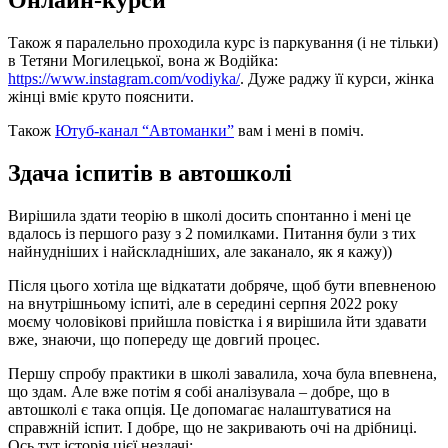
Онлайн-курси
Також я паралельно проходила курс із паркування (і не тільки)
в Тетяни Могилецької, вона ж Водійка:
https://www.instagram.com/vodiyka/
. Дуже раджу її курси, жінка
жінці вміє круто пояснити.
Також
Ютуб-канал “Автоманки”
вам і мені в поміч.
Здача іспитів в автошколі
Вирішила здати теорію в школі досить спонтанно і мені це
вдалось із першого разу з 2 помилками. Питання були з тих
найнудніших і найскладніших, але заканало, як я кажу))
Після цього хотіла ще відкатати добряче, щоб бути впевненою
на внутрішньому іспиті, але в середині серпня 2022 року
моєму чоловікові прийшла повістка і я вирішила йти здавати
вже, знаючи, що попереду ще довгий процес.
Першу спробу практики в школі завалила, хоча була впевнена,
що здам. Але вже потім я собі аналізувала – добре, що в
автошколі є така опція. Це допомагає налаштуватися на
справжній іспит. І добре, що не закривають очі на дрібниці.
Ось тут історія цієї нездачі: