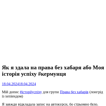
Як я здала на права без хабаря або Моя
історія успіху #кермунця
18.04.2024
18.04.2024
Мій допис
#історіїуспіху
для групи
Права без хабарів
(лонгрід
із хепіендом)
Я завжди відкладала запис на автокурси, бо стрьомно було.