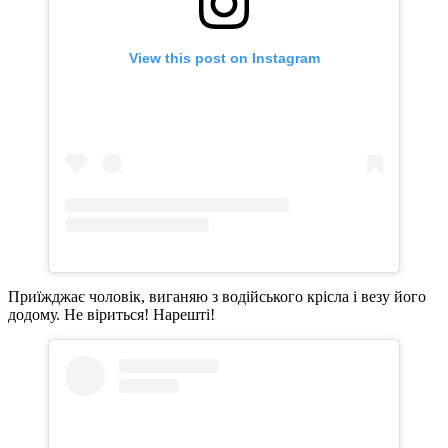
View this post on Instagram
Приїжджає чоловік, виганяю з водійського крісла і везу його
додому. Не віриться! Нарешті!