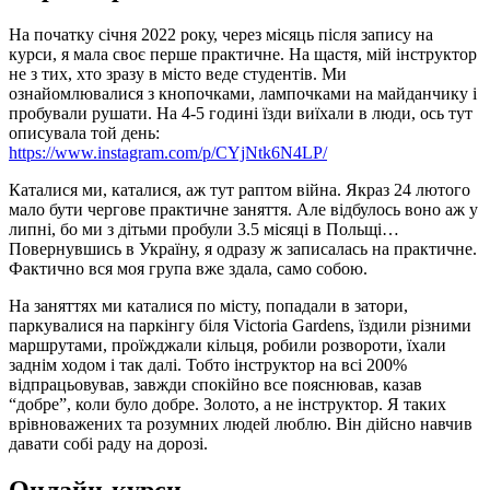
На початку січня 2022 року, через місяць після запису на
курси, я мала своє перше практичне. На щастя, мій інструктор
не з тих, хто зразу в місто веде студентів. Ми
ознайомлювалися з кнопочками, лампочками на майданчику і
пробували рушати. На 4-5 годині їзди виїхали в люди, ось тут
описувала той день:
https://www.instagram.com/p/CYjNtk6N4LP/
Каталися ми, каталися, аж тут раптом війна. Якраз 24 лютого
мало бути чергове практичне заняття. Але відбулось воно аж у
липні, бо ми з дітьми пробули 3.5 місяці в Польщі…
Повернувшись в Україну, я одразу ж записалась на практичне.
Фактично вся моя група вже здала, само собою.
На заняттях ми каталися по місту, попадали в затори,
паркувалися на паркінгу біля Victoria Gardens, їздили різними
маршрутами, проїжджали кільця, робили розвороти, їхали
заднім ходом і так далі. Тобто інструктор на всі 200%
відпрацьовував, завжди спокійно все пояснював, казав
“добре”, коли було добре. Золото, а не інструктор. Я таких
врівноважених та розумних людей люблю. Він дійсно навчив
давати собі раду на дорозі.