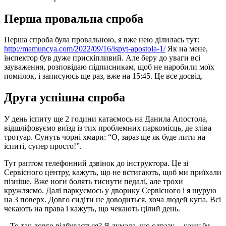
Перша провальна спроба
Перша спроба була провальною, я вже нею ділилась тут:
http://mamuncya.com/2022/09/16/ispyt-apostola-1/
Як на мене,
інспектор був дуже прискіпливий. Але беру до уваги всі
зауваження, розповідаю підписникам, щоб не наробили моїх
помилок, і записуюсь ще раз, вже на 15:45. Це все досвід.
Друга успішна спроба
У день іспиту ще 2 години катаємось на Данила Апостола,
відшліфовуємо виїзд із тих проблемних паркомісць, де зліва
тротуар. Сунуть чорні хмари: “О, зараз ще як буде лити на
іспиті, супер просто!”.
Тут раптом телефонний дзвінок до інструктора. Це зі
Сервісного центру, кажуть, що не встигають, щоб ми приїхали
пізніше. Вже ноги болять тиснути педалі, але трохи
кружляємо. Далі паркуємось у дворику Сервісного і я шурую
на 3 поверх. Довго сидіти не доводиться, хоча людей купа. Всі
чекають на права і кажуть, що чекають цілий день.
– То так довго відбувається? Я думала, що одразу, – кажу їм.