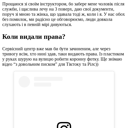
Прощаюся зі своїм інструктором, бо забере мене чоловік після
служби, і щаслива лечу на 3 поверх, даю свої документи,
поруч зі мною та жінка, що здавала тоді ж, коли і я. У нас обох
без помилок, ми радісно це обговорюємо, люди довкола
слухають і в певній мірі дивуються.
Коли видали права?
Сервісний центр вже мав би бути зачиненим, але через
тривогу всім, хто нині здав, таки видають права. Із пластиком
у руках шурую на вулицю робити коронну фотку. Ще знімаю
відео “з довольним писком” для Тіктоку та Рілс))