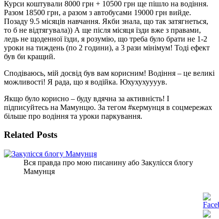
Курси коштували 8000 грн + 10500 грн ще пішло на водіння.
Разом 18500 грн, а разом з автобусами 19000 грн вийде.
Позаду 9.5 місяців навчання. Якби знала, що так затягнеться,
то б не відтягувала)) А ще після місяця їзди вже з правами,
ледь не щоденної їзди, я розумію, що треба було брати не 1-2
уроки на тиждень (по 2 години), а 3 рази мінімум! Тоді ефект
був би кращий.
Сподіваюсь, мій досвід був вам корисним! Водіння – це великі
можливості! Я рада, що я водійка. Юхухухуууув.
Якщо було корисно – буду вдячна за активність! І
підписуйтесь на Мамунцю. За тегом #кермунця в соцмережах
більше про водіння та уроки паркування.
Related Posts
Вся правда про мою писанину або Закулісся блогу
Мамунця