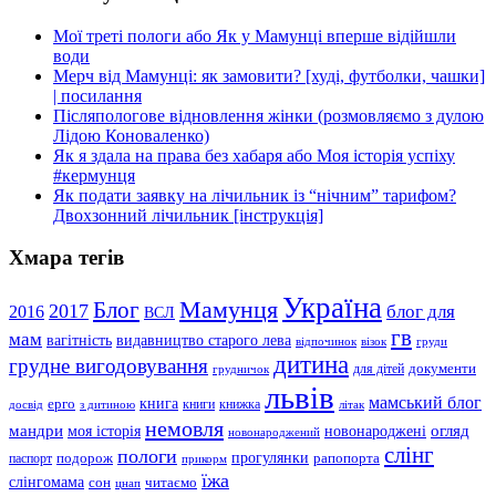
Мої треті пологи або Як у Мамунці вперше відійшли
води
Мерч від Мамунці: як замовити? [худі, футболки, чашки]
| посилання
Післяпологове відновлення жінки (розмовляємо з дулою
Лідою Коноваленко)
Як я здала на права без хабаря або Моя історія успіху
#кермунця
Як подати заявку на лічильник із “нічним” тарифом?
Двохзонний лічильник [інструкція]
Хмара тегів
Україна
Мамунця
Блог
2017
блог для
2016
ВСЛ
гв
мам
вагітність
видавництво старого лева
відпочинок
візок
груди
дитина
грудне вигодовування
документи
для дітей
грудничок
львів
мамський блог
книга
ерго
книги
книжка
досвід
з дитиною
літак
немовля
мандри
огляд
моя історія
новонароджені
новонароджений
слінг
пологи
прогулянки
подорож
рапопорта
паспорт
прикорм
їжа
слінгомама
сон
читаємо
цнап