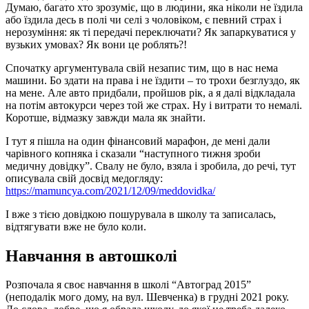
Думаю, багато хто зрозуміє,
що в людини, яка ніколи не їздила
або їздила десь в полі чи селі з чоловіком, є певний страх і
нерозуміння: як ті передачі переключати? Як запаркуватися у
вузьких умовах? Як вони це роблять?!
Спочатку аргументувала свій незапис тим, що в нас нема
машини. Бо здати на права і не їздити – то трохи безглуздо, як
на мене. Але авто придбали, пройшов рік, а я далі відкладала
на потім автокурси через той же страх. Ну і витрати то немалі.
Коротше, відмазку завжди мала як знайти.
І тут я пішла на один фінансовий марафон, де мені дали
чарівного копняка і сказали “наступного тижня зроби
медичну довідку”. Свалу не було, взяла і зробила, до речі, тут
описувала свій досвід медогляду:
https://mamuncya.com/2021/12/09/meddovidka/
І вже з тією довідкою пошурувала в школу та записалась,
відтягувати вже не було коли.
Навчання в автошколі
Розпочала я своє навчання в школі “Автоград 2015”
(неподалік мого дому, на вул. Шевченка) в грудні 2021 року.