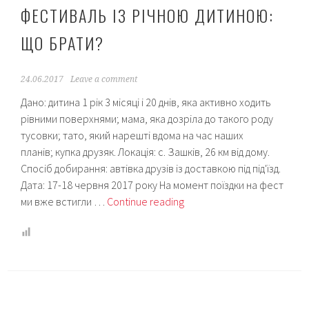
ФЕСТИВАЛЬ ІЗ РІЧНОЮ ДИТИНОЮ:
ЩО БРАТИ?
24.06.2017
Leave a comment
Дано: дитина 1 рік 3 місяці і 20 днів, яка активно ходить
рівними поверхнями; мама, яка дозріла до такого роду
тусовки; тато, який нарешті вдома на час наших
планів; купка друзяк. Локація: с. Зашків, 26 км від дому.
Спосіб добирання: автівка друзів із доставкою під під'їзд.
Дата: 17-18 червня 2017 року На момент поїздки на фест
Фестиваль
ми вже встигли …
Continue reading
із
річною
дитиною:
що
брати?