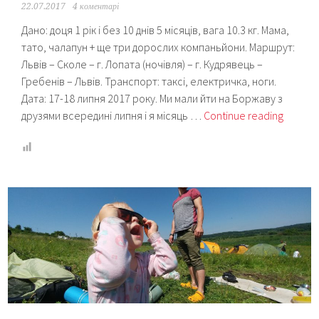
22.07.2017
4 коментарі
Дано: доця 1 рік і без 10 днів 5 місяців, вага 10.3 кг. Мама,
тато, чалапун + ще три дорослих компаньйони. Маршрут:
Львів – Сколе – г. Лопата (ночівля) – г. Кудрявець –
Гребенів – Львів. Транспорт: таксі, електричка, ноги.
Дата: 17-18 липня 2017 року. Ми мали йти на Боржаву з
Похід
друзями всередині липня і я місяць …
Continue reading
і
дитина:
що
брати
і
як
воно
відбув