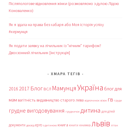
Післяпологове відновлення жінки (розмовляємо з дулою Лідою
Коноваленко)
Як я здала на права без хабаря або Моя історія успіху
#кермунця
Як подати заявку на лічильник із “нічним” тарифом?
Двохзонний лічильник [інструкція]
ХМАРА ТЕГІВ
Україна
Мамунця
Блог
2017
блог для
2016
ВСЛ
гв
мам
вагітність
видавництво старого лева
відпочинок
візок
груди
дитина
грудне вигодовування
для дітей
грудничок
львів
книга
документи
ерго
книги
книжка
досвід
з дитиною
літак