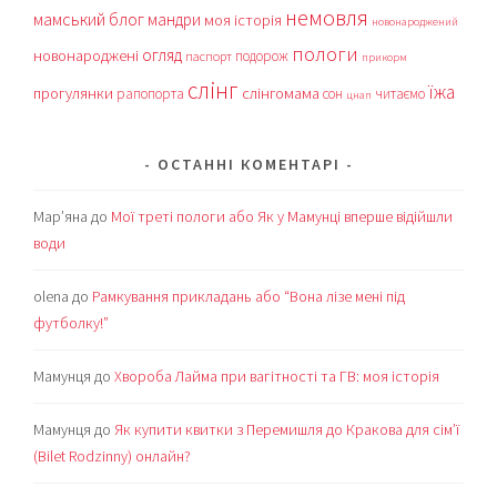
немовля
мамський блог
мандри
моя історія
новонароджений
пологи
огляд
новонароджені
подорож
паспорт
прикорм
слінг
їжа
прогулянки
слінгомама
рапопорта
сон
читаємо
цнап
ОСТАННІ КОМЕНТАРІ
Мар’яна
до
Мої треті пологи або Як у Мамунці вперше відійшли
води
olena
до
Рамкування прикладань або “Вона лізе мені під
футболку!”
Мамунця
до
Хвороба Лайма при вагітності та ГВ: моя історія
Мамунця
до
Як купити квитки з Перемишля до Кракова для сім’ї
(Bilet Rodzinny) онлайн?