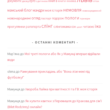
книга
документи
ерго
книги
книжка
досвід
з дитиною
літак
немовля
мамський блог
мандри
моя історія
новонароджений
пологи
огляд
новонароджені
подорож
паспорт
прикорм
слінг
їжа
прогулянки
слінгомама
рапопорта
сон
читаємо
цнап
ОСТАННІ КОМЕНТАРІ
Мар’яна
до
Мої треті пологи або Як у Мамунці вперше відійшли
води
olena
до
Рамкування прикладань або “Вона лізе мені під
футболку!”
Мамунця
до
Хвороба Лайма при вагітності та ГВ: моя історія
Мамунця
до
Як купити квитки з Перемишля до Кракова для сім’ї
(Bilet Rodzinny) онлайн?