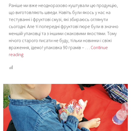
Раніше ми вже неодноразово куштували цю продукцію,
що виготовляють шведи. Навіть були якось у нас на
тестуванні і фруктові смузі, які збираюсь оглянути
сьогодні. Але ті попередні фруктові пюре були в значно
меншій упаковці та з іншими смаковими якостями. Тому
нічого старого писати не буду, тільки новинки і свіжі
враження, їдемо! упаковка 90 грамів – …
Continue
Йогуртові
reading
та
фруктові
смузі
Semper:
тестимо
нові
смаки