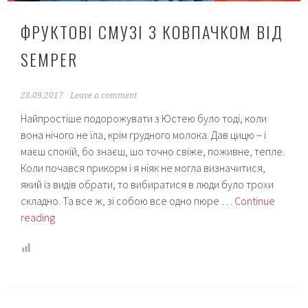
ФРУКТОВІ СМУЗІ З КОВПАЧКОМ ВІД
SEMPER
28.09.2017
Leave a comment
Найпростіше подорожувати з Юстею було тоді, коли
вона нічого не їла, крім грудного молока. Дав цицю – і
маєш спокій, бо знаєш, шо точно свіже, поживне, тепле.
Коли почався прикорм і я ніяк не могла визначитися,
який із видів обрати, то вибиратися в люди було трохи
складно. Та все ж, зі собою все одно пюре …
Continue
Фруктові
reading
смузі
з
ковпачком
від
Semper