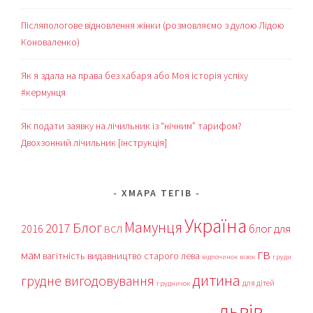
Післяпологове відновлення жінки (розмовляємо з дулою Лідою
Коноваленко)
Як я здала на права без хабаря або Моя історія успіху
#кермунця
Як подати заявку на лічильник із “нічним” тарифом?
Двохзонний лічильник [інструкція]
ХМАРА ТЕГІВ
Україна
Мамунця
Блог
2017
блог для
2016
ВСЛ
гв
мам
вагітність
видавництво старого лева
відпочинок
візок
груди
дитина
грудне вигодовування
для дітей
грудничок
львів