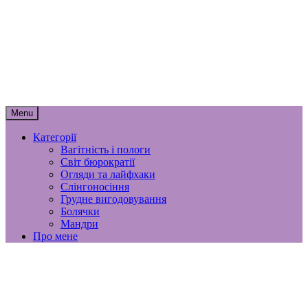
Skip
мамунця
to
content
спогади, роздуми і лайфхаки
материнства
Menu
Категорії
Вагітність і пологи
Світ бюрократії
Огляди та лайфхаки
Слінгоносіння
Грудне вигодовування
Болячки
Мандри
Про мене