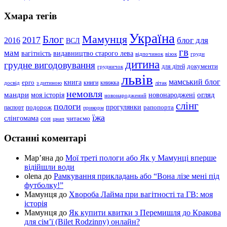
Хмара тегів
Україна
Мамунця
Блог
2017
блог для
2016
ВСЛ
гв
мам
вагітність
видавництво старого лева
відпочинок
візок
груди
дитина
грудне вигодовування
документи
для дітей
грудничок
львів
мамський блог
книга
ерго
книги
книжка
досвід
з дитиною
літак
немовля
мандри
огляд
моя історія
новонароджені
новонароджений
слінг
пологи
прогулянки
подорож
рапопорта
паспорт
прикорм
їжа
слінгомама
сон
читаємо
цнап
Останні коментарі
Мар’яна
до
Мої треті пологи або Як у Мамунці вперше
відійшли води
olena
до
Рамкування прикладань або “Вона лізе мені під
футболку!”
Мамунця
до
Хвороба Лайма при вагітності та ГВ: моя
історія
Мамунця
до
Як купити квитки з Перемишля до Кракова
для сім’ї (Bilet Rodzinny) онлайн?