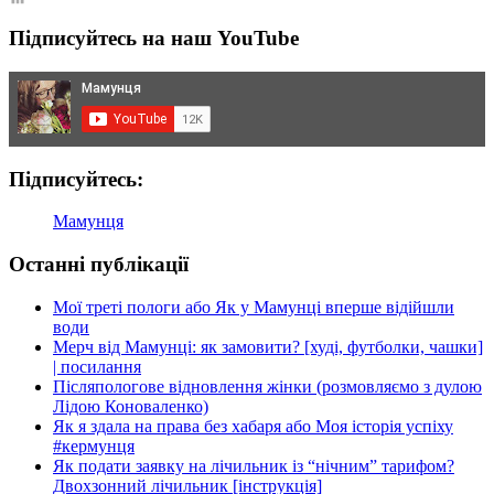
море
Підписуйтесь на наш YouTube
з
дитиною
(1
рік
і
2
місяці)?
Підписуйтесь:
[стаття
для
Батьківського
Мамунця
каналу]
Останні публікації
Мої треті пологи або Як у Мамунці вперше відійшли
води
Мерч від Мамунці: як замовити? [худі, футболки, чашки]
| посилання
Післяпологове відновлення жінки (розмовляємо з дулою
Лідою Коноваленко)
Як я здала на права без хабаря або Моя історія успіху
#кермунця
Як подати заявку на лічильник із “нічним” тарифом?
Двохзонний лічильник [інструкція]