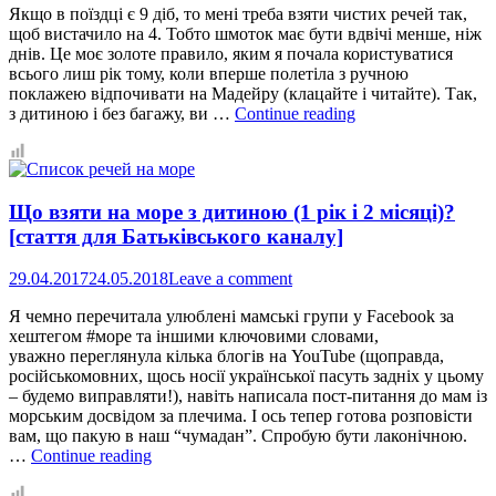
Якщо в поїздці є 9 діб, то мені треба взяти чистих речей так,
щоб вистачило на 4. Тобто шмоток має бути вдвічі менше, ніж
днів. Це моє золоте правило, яким я почала користуватися
всього лиш рік тому, коли вперше полетіла з ручною
поклажею відпочивати на Мадейру (клацайте і читайте). Так,
На
з дитиною і без багажу, ви …
Continue reading
Кіпр
у
березні
або
Що взяти на море з дитиною (1 рік і 2 місяці)?
Ручна
поклажа
[стаття для Батьківського каналу]
Wizz
Air
29.04.2017
24.05.2018
Leave a comment
на
9
Я чемно перечитала улюблені мамські групи у Facebook за
днів
хештегом #море та іншими ключовими словами,
із
уважно переглянула кілька блогів на YouTube (щоправда,
двома
російськомовних, щось носії української пасуть задніх у цьому
дітьми
– будемо виправляти!), навіть написала пост-питання до мам із
морським досвідом за плечима. І ось тепер готова розповісти
вам, що пакую в наш “чумадан”. Спробую бути лаконічною.
Що
…
Continue reading
взяти
на