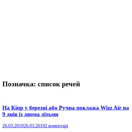
Позначка:
список речей
На Кіпр у березні або Ручна поклажа Wizz Air на
9 днів із двома дітьми
26.03.2019
26.03.2019
2 коментарі