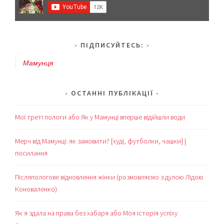
ПІДПИСУЙТЕСЬ:
Мамунця
ОСТАННІ ПУБЛІКАЦІЇ
Мої треті пологи або Як у Мамунці вперше відійшли води
Мерч від Мамунці: як замовити? [худі, футболки, чашки] |
посилання
Післяпологове відновлення жінки (розмовляємо з дулою Лідою
Коноваленко)
Як я здала на права без хабаря або Моя історія успіху