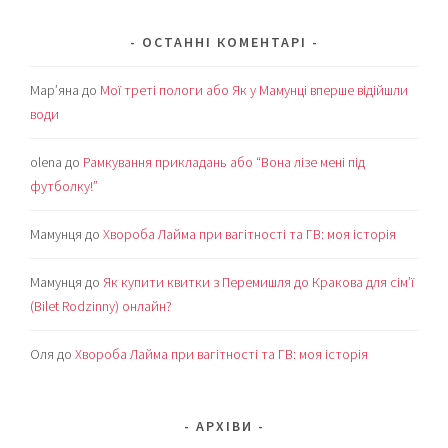
ОСТАННІ КОМЕНТАРІ
Мар’яна
до
Мої треті пологи або Як у Мамунці вперше відійшли
води
olena
до
Рамкування прикладань або “Вона лізе мені під
футболку!”
Мамунця
до
Хвороба Лайма при вагітності та ГВ: моя історія
Мамунця
до
Як купити квитки з Перемишля до Кракова для сім’ї
(Bilet Rodzinny) онлайн?
Оля
до
Хвороба Лайма при вагітності та ГВ: моя історія
АРХІВИ