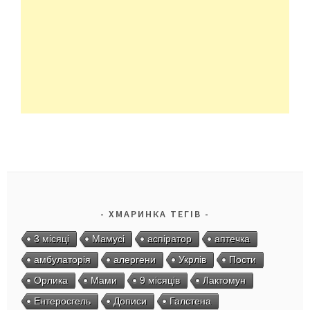
ХМАРИНКА ТЕГІВ
3 місяці
Мамусі
аспіратор
аптечка
амбулаторія
алергени
Укрлів
Пости
Орлика
Мами
9 місяців
Лактомун
Ентеросгель
Дописи
Галстена