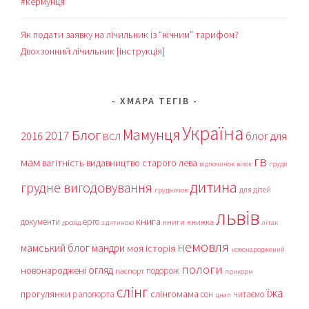
#кермунця
Як подати заявку на лічильник із “нічним” тарифом?
Двохзонний лічильник [інструкція]
ХМАРА ТЕГІВ
Україна
Мамунця
Блог
2017
блог для
2016
ВСЛ
гв
мам
вагітність
видавництво старого лева
відпочинок
візок
груди
дитина
грудне вигодовування
для дітей
грудничок
львів
книга
документи
ерго
книги
книжка
досвід
з дитиною
літак
немовля
мамський блог
мандри
моя історія
новонароджений
пологи
огляд
новонароджені
подорож
паспорт
прикорм
слінг
їжа
прогулянки
слінгомама
рапопорта
сон
читаємо
цнап