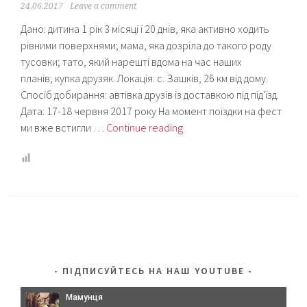
24.06.2017
Leave a comment
Дано: дитина 1 рік 3 місяці і 20 днів, яка активно ходить
рівними поверхнями; мама, яка дозріла до такого роду
тусовки; тато, який нарешті вдома на час наших
планів; купка друзяк. Локація: с. Зашків, 26 км від дому.
Спосіб добирання: автівка друзів із доставкою під під'їзд.
Дата: 17-18 червня 2017 року На момент поїздки на фест
Фестиваль
ми вже встигли …
Continue reading
із
річною
дитиною:
що
брати?
ПІДПИСУЙТЕСЬ НА НАШ YOUTUBE