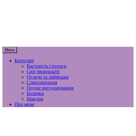
Skip
мамунця
to
content
спогади, роздуми і лайфхаки
материнства
Menu
Категорії
Вагітність і пологи
Світ бюрократії
Огляди та лайфхаки
Слінгоносіння
Грудне вигодовування
Болячки
Мандри
Про мене