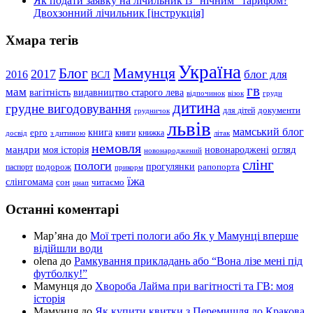
Як подати заявку на лічильник із “нічним” тарифом?
Двохзонний лічильник [інструкція]
Хмара тегів
Україна
Мамунця
Блог
2017
блог для
2016
ВСЛ
гв
мам
вагітність
видавництво старого лева
відпочинок
візок
груди
дитина
грудне вигодовування
документи
для дітей
грудничок
львів
мамський блог
книга
ерго
книги
книжка
досвід
з дитиною
літак
немовля
мандри
огляд
моя історія
новонароджені
новонароджений
слінг
пологи
прогулянки
подорож
рапопорта
паспорт
прикорм
їжа
слінгомама
сон
читаємо
цнап
Останні коментарі
Мар’яна
до
Мої треті пологи або Як у Мамунці вперше
відійшли води
olena
до
Рамкування прикладань або “Вона лізе мені під
футболку!”
Мамунця
до
Хвороба Лайма при вагітності та ГВ: моя
історія
Мамунця
до
Як купити квитки з Перемишля до Кракова