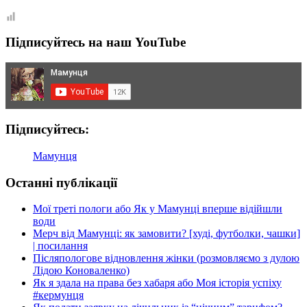
Підписуйтесь на наш YouTube
Підписуйтесь:
Мамунця
Останні публікації
Мої треті пологи або Як у Мамунці вперше відійшли
води
Мерч від Мамунці: як замовити? [худі, футболки, чашки]
| посилання
Післяпологове відновлення жінки (розмовляємо з дулою
Лідою Коноваленко)
Як я здала на права без хабаря або Моя історія успіху
#кермунця