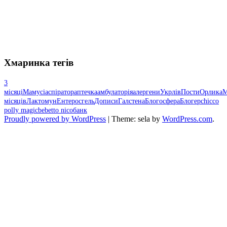
Хмаринка тегів
3
місяці
Мамусі
аспіратор
аптечка
амбулаторія
алергени
Укрлів
Пости
Орлика
М
місяців
Лактомун
Ентеросгель
Дописи
Галстена
Блогосфера
Блогер
chicco
polly magic
bebetto nico
банк
Proudly powered by WordPress
|
Theme: sela by
WordPress.com
.