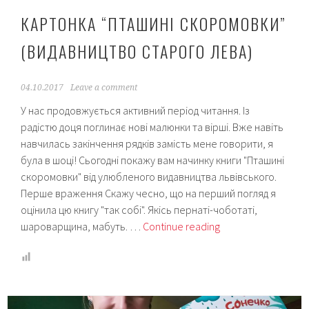
КАРТОНКА “ПТАШИНІ СКОРОМОВКИ”
(ВИДАВНИЦТВО СТАРОГО ЛЕВА)
04.10.2017
Leave a comment
У нас продовжується активний період читання. Із
радістю доця поглинає нові малюнки та вірші. Вже навіть
навчилась закінчення рядків замість мене говорити, я
була в шоці! Сьогодні покажу вам начинку книги "Пташині
скоромовки" від улюбленого видавництва львівського.
Перше враження Скажу чесно, що на перший погляд я
оцінила цю книгу "так собі". Якісь пернаті-чоботаті,
Картонка
шароварщина, мабуть. …
Continue reading
“Пташині
скоромовки”
(Видавництво
Старого
Лева)