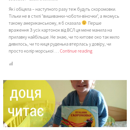
Як і обіцяла – наступного разу теж будуть скоромовки.
Тільки не в стилі "вишиванки-чоботи-віночки", а якомусь
такому американському, я б сказала
Перше
враження З усіх картонок від ВСЛ ця мене манила на
прилавку найбільше. Не знаю, чи то китове око так мило
дивилось, чи то киця руденька втерлась у довіру, чи
Читаємо
просто колір морської …
Continue reading
“Скоромовки”
(Видавництво
Старого
Лева)