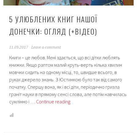
5 УЛЮБЛЕНИХ КНИГ НАШОЇ
ДОНЕЧКИ: ОГЛЯД (+ВІДЕО)
11.09.2017
Leave a comment
Книги – це любов. Мені здається, що всі дітки люблять
книжки. Якщо раптом малий круть-верть кілька хвилин
мовчки сидить на одному місці, то, швидше всього, в
руках джерело знань. З Юстинкою було так від самого
початку. Спершу вона, як і всі діти, періодично гризла
граніт науки в прямому сенсі слова, але потім навчилась
5
сумлінно і …
Continue reading
улюблених
книг
нашої
донечки: