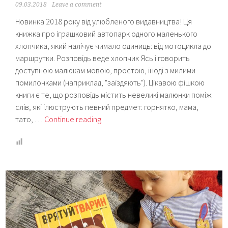
09.03.2018
Leave a comment
Новинка 2018 року від улюбленого видавництва! Ця
книжка про іграшковий автопарк одного маленького
хлопчика, який налічує чимало одиниць: від мотоцикла до
маршрутки. Розповідь веде хлопчик Ясь і говорить
доступною малюкам мовою, простою, іноді з милими
помилочками (наприклад, "заїздяють"). Цікавою фішкою
книги є те, що розповідь містить невеликі малюнки поміж
слів, які ілюструють певний предмет: горнятко, мама,
Читаємо
тато, …
Continue reading
“Ясь
та
його
машинки”
(Видавництво
Старого
Лева)