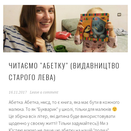
“Врятуй
тварин”
від
ВСЛ
ЧИТАЄМО “АБЕТКУ” (ВИДАВНИЦТВО
СТАРОГО ЛЕВА)
16.11.2017
Leave a comment
Абетка. Абетка, нмсд, то є книга, яка має бути в кожного
малюка. То як "Букварик" у школі, тільки для малюків
Це збірна всіх літер, які дитина буде використовувати
щоденно у своєму житті! Тільки задумайтесь)) Ми з
Юстею маємо не лише цю абетку на нашій "полиці"