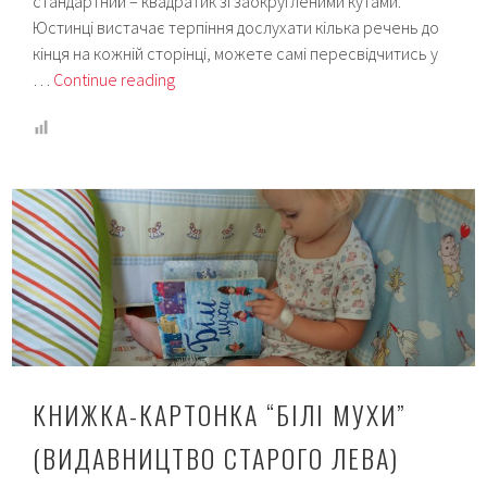
стандартний – квадратик зі заокругленими кутами.
Юстинці вистачає терпіння дослухати кілька речень до
кінця на кожній сторінці, можете самі пересвідчитись у
Книжка
…
Continue reading
“Як
сонечко
крапочки
загубило”
(Видавництво
Старого
Лева)
КНИЖКА-КАРТОНКА “БІЛІ МУХИ”
(ВИДАВНИЦТВО СТАРОГО ЛЕВА)