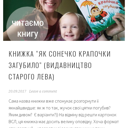
КНИЖКА “ЯК СОНЕЧКО КРАПОЧКИ
ЗАГУБИЛО” (ВИДАВНИЦТВО
СТАРОГО ЛЕВА)
20.09.2017
Leave a comment
Сама назва книжки вже спонукає розгорнути її
якнайшвидше: як ж то так, жучок свої цятки погубив?
Яким дивом? Є варіанти?)) На відміну від решти картонок
ВСЛ, ця книжка має досить велику оповідку. Хоча формат