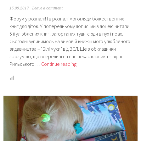
15.09.2017
Leave a comment
Форум у розпалі! І в розпалі мої огляди божественних
книг для діток. У попередньому дописі ми з доцею читали
5 її улюблених книг, загортаних туди-сюди в пух і прах.
Сьогодні зупинимось на зимовій книжці мого улюбленого
видавництва – "Білі мухи" від ВСЛ. Ще з обкладинки
зрозуміло, що всередині на нас чекає класика – вірш
Книжка-
Рильського …
Continue reading
картонка
“Білі
мухи”
(Видавництво
Старого
Лева)