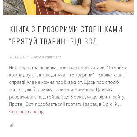
КНИГА З ПРОЗОРИМИ СТОРІНКАМИ
“ВРЯТУЙ ТВАРИН” ВІД ВСЛ
30.11.2017
Leave a comment
Нестандартна новинка, пов'язана зі звірятами. "Та майже
кожна друга книжка дитяча – то тварини", – скажете ви. І
справді. Але не кожна про їх захист. Щось про спосіб
життя, улюблену їжу, гавкання-мявкання. Ця книга
розрахована на дітей від 3 до 6 років, якщо вірити сайту.
Проте, Юсті подобається її гортати і зараз, в 1 рік і 9 …
Книга
Continue reading
з
прозорими
сторінками