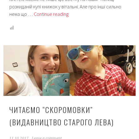
розкиданій купі книжок у вітальні. Але про інші сильно
Читаємо
нема що …
Continue reading
“Абетку”
(Видавництво
Старого
Лева)
ЧИТАЄМО “СКОРОМОВКИ”
(ВИДАВНИЦТВО СТАРОГО ЛЕВА)
11.10.2017
Leave a comment