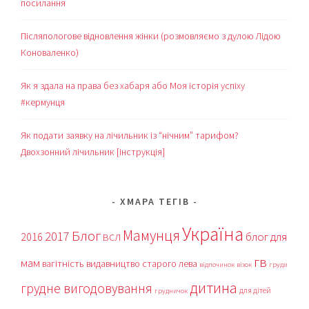
посилання
Післяпологове відновлення жінки (розмовляємо з дулою Лідою
Коноваленко)
Як я здала на права без хабаря або Моя історія успіху
#кермунця
Як подати заявку на лічильник із “нічним” тарифом?
Двохзонний лічильник [інструкція]
ХМАРА ТЕГІВ
Україна
Мамунця
Блог
2017
блог для
2016
ВСЛ
гв
мам
вагітність
видавництво старого лева
відпочинок
візок
груди
дитина
грудне вигодовування
для дітей
грудничок