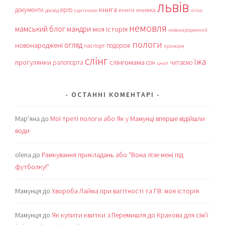
львів
книга
документи
ерго
книги
книжка
досвід
з дитиною
літак
немовля
мамський блог
мандри
моя історія
новонароджений
пологи
огляд
новонароджені
подорож
паспорт
прикорм
слінг
їжа
прогулянки
слінгомама
рапопорта
сон
читаємо
цнап
ОСТАННІ КОМЕНТАРІ
Мар’яна
до
Мої треті пологи або Як у Мамунці вперше відійшли
води
olena
до
Рамкування прикладань або “Вона лізе мені під
футболку!”
Мамунця
до
Хвороба Лайма при вагітності та ГВ: моя історія
Мамунця
до
Як купити квитки з Перемишля до Кракова для сім’ї