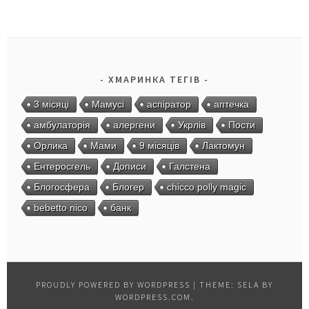
ХМАРИНКА ТЕГІВ
3 місяці
Мамусі
аспіратор
аптечка
амбулаторія
алергени
Укрлів
Пости
Орлика
Мами
9 місяців
Лактомун
Ентеросгель
Дописи
Галстена
Блогосфера
Блогер
chicco polly magic
bebetto nico
банк
PROUDLY POWERED BY WORDPRESS
|
THEME: SELA BY
WORDPRESS.COM
.