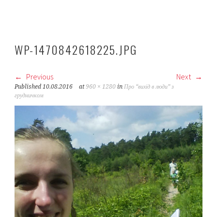
WP-1470842618225.JPG
Previous
Next
Published
10.08.2016
at
960 × 1280
in
Про “вихід в люди” з
грудничком