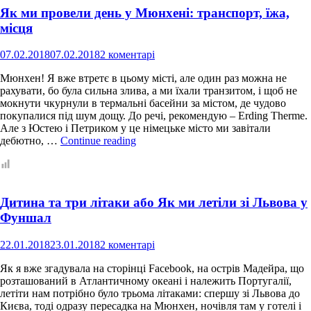
ефекти
Як ми провели день у Мюнхені: транспорт, їжа,
спадкового
туризму
місця
07.02.2018
07.02.2018
2 коментарі
Мюнхен! Я вже втретє в цьому місті, але один раз можна не
рахувати, бо була сильна злива, а ми їхали транзитом, і щоб не
мокнути чкурнули в термальні басейни за містом, де чудово
покупалися під шум дощу. До речі, рекомендую – Erding Therme.
Але з Юстею і Петриком у це німецьке місто ми завітали
Як
дебютно, …
Continue reading
ми
провели
день
у
Дитина та три літаки або Як ми летіли зі Львова у
Мюнхені:
транспорт,
Фуншал
їжа,
місця
22.01.2018
23.01.2018
2 коментарі
Як я вже згадувала на сторінці Facebook, на острів Мадейра, що
розташований в Атлантичному океані і належить Португалії,
летіти нам потрібно було трьома літаками: спершу зі Львова до
Києва, тоді одразу пересадка на Мюнхен, ночівля там у готелі і