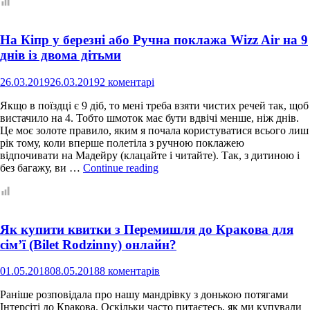
дітьми
на
4
На Кіпр у березні або Ручна поклажа Wizz Air на 9
дні:
Лумшори,
днів із двома дітьми
Невицький
замок,
26.03.2019
26.03.2019
2 коментарі
Ужгород,
Оленяча
Якщо в поїздці є 9 діб, то мені треба взяти чистих речей так, щоб
ферма,
вистачило на 4. Тобто шмоток має бути вдвічі менше, ніж днів.
Нижнє
Це моє золоте правило, яким я почала користуватися всього лиш
селище,
рік тому, коли вперше полетіла з ручною поклажею
Синевир,
відпочивати на Мадейру (клацайте і читайте). Так, з дитиною і
Пилипець
На
без багажу, ви …
Continue reading
Кіпр
у
березні
або
Як купити квитки з Перемишля до Кракова для
Ручна
поклажа
сім’ї (Bilet Rodzinny) онлайн?
Wizz
Air
01.05.2018
08.05.2018
8 коментарів
на
9
Раніше розповідала про нашу мандрівку з донькою потягами
днів
Інтерсіті до Кракова. Оскільки часто питаєтесь, як ми купували