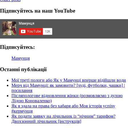
Укрзалізниці
navigation
або
Підписуйтесь на наш YouTube
Як
ми
їхали
нічним
потягом
до
Києва
Підписуйтесь:
Мамунця
Останні публікації
Мої треті пологи або Як у Мамунці вперше відійшли води
Мерч від Мамунці: як замовити? [худі, футболки, чашки] |
посилання
Післяпологове відновлення жінки (розмовляємо з дулою
Лідою Коноваленко)
Як я здала на права без хабаря або Моя історія успіху
#кермунця
Як подати заявку на лічильник із “нічним” тарифом?
Двохзонний лічильник [інструкція]