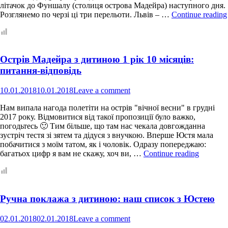
літачок до Фуншалу (столиця острова Мадейра) наступного дня.
Розглянемо по черзі ці три перельоти. Львів – …
Continue reading
Острів Мадейра з дитиною 1 рік 10 місяців:
питання-відповідь
10.01.2018
10.01.2018
Leave a comment
Нам випала нагода полетіти на острів "вічної весни" в грудні
2017 року. Відмовитися від такої пропозиції було важко,
погодьтесь 🙂 Тим більше, що там нас чекала довгожданна
зустріч тестя зі зятем та дідуся з внучкою. Вперше Юстя мала
побачитися з моїм татом, як і чоловік. Одразу попереджаю:
Острів
багатьох цифр я вам не скажу, хоч ви, …
Continue reading
Мадейр
з
дитино
1
Ручна поклажа з дитиною: наш список з Юстею
рік
10
місяців:
02.01.2018
02.01.2018
Leave a comment
питання