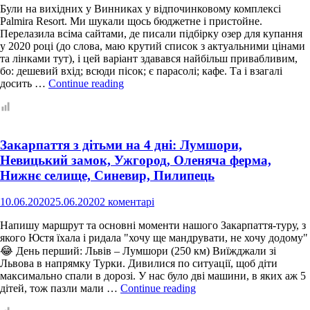
Були на вихідних у Винниках у відпочинковому комплексі
Palmira Resort. Ми шукали щось бюджетне і пристойне.
Перелазила всіма сайтами, де писали підбірку озер для купання
у 2020 році (до слова, маю крутий список з актуальними цінами
та лінками тут), і цей варіант здавався найбільш привабливим,
бо: дешевий вхід; всюди пісок; є парасолі; кафе. Та і взагалі
Озеро
досить …
Continue reading
Palmira
Resort
(Винники)
або
Закарпаття з дітьми на 4 дні: Лумшори,
“То
ковбаса
Невицький замок, Ужгород, Оленяча ферма,
заносить
Нижнє селище, Синевир, Пилипець
деколи!”
10.06.2020
25.06.2020
2 коментарі
Напишу маршрут та основні моменти нашого Закарпаття-туру, з
якого Юстя їхала і ридала "хочу ще мандрувати, не хочу додому"
😂 День перший: Львів – Лумшори (250 км) Виїжджали зі
Львова в напрямку Турки. Дивилися по ситуації, щоб діти
максимально спали в дорозі. У нас було дві машини, в яких аж 5
Закарпаття
дітей, тож пазли мали …
Continue reading
з