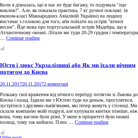
відповід
Коли я дізналась, що в нас не буде багажу, то подумала "оце
виклик!". Але, як показала практика, 7 кг ручної поклажі (в
економ-класі Міжнародних Авіаліній України) на людину
вистачає з головою для того, аби поїхати на острів "вічної
весни". Йде мова про португальський острів Мадейра, що в
Атлантичному океані. Літали ми туди 20-29 грудня і температура
Ручна
…
Continue reading
поклажа
з
дитиною:
наш
Юстя і люкс Укрзалізниці або Як ми їхали нічним
список
з
потягом до Києва
Юстею
20.11.2017
20.11.2017
2 коментарі
Розкажу свої враження від нічного переїзду потягом зі Львова до
Києва і назад. Їздили ми з Юстею туди на деньок, прогулятися,
зустрітися з друзями-львів'янами, які тепер живуть у столиці. Ми
склали компанію моїй подрузі, але купували квитки пізніше, ніж
вона, тому вагони були різні. У мене в пріоритеті були нижні
Юстя
полиці, тому так вийшло. Плюс …
Continue reading
і
люкс
Posts
Older posts