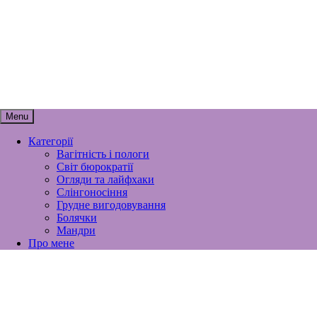
Skip
мамунця
to
content
спогади, роздуми і лайфхаки
материнства
Menu
Категорії
Вагітність і пологи
Світ бюрократії
Огляди та лайфхаки
Слінгоносіння
Грудне вигодовування
Болячки
Мандри
Про мене