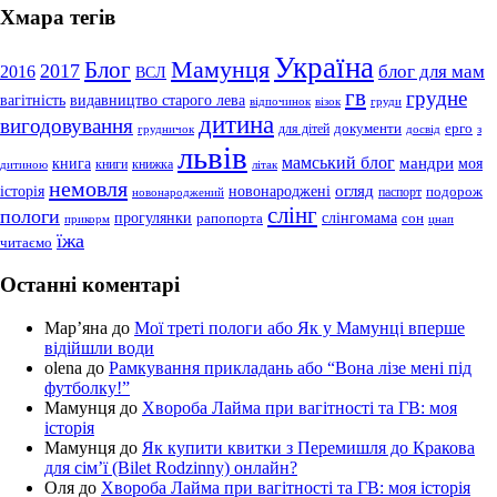
Хмара тегів
Україна
Мамунця
Блог
2017
блог для мам
2016
ВСЛ
гв
грудне
вагітність
видавництво старого лева
відпочинок
візок
груди
дитина
вигодовування
документи
ерго
для дітей
грудничок
досвід
з
львів
мамський блог
мандри
книга
моя
книги
книжка
дитиною
літак
немовля
огляд
історія
новонароджені
подорож
паспорт
новонароджений
слінг
пологи
прогулянки
слінгомама
рапопорта
сон
прикорм
цнап
їжа
читаємо
Останні коментарі
Мар’яна
до
Мої треті пологи або Як у Мамунці вперше
відійшли води
olena
до
Рамкування прикладань або “Вона лізе мені під
футболку!”
Мамунця
до
Хвороба Лайма при вагітності та ГВ: моя
історія
Мамунця
до
Як купити квитки з Перемишля до Кракова
для сім’ї (Bilet Rodzinny) онлайн?
Оля
до
Хвороба Лайма при вагітності та ГВ: моя історія