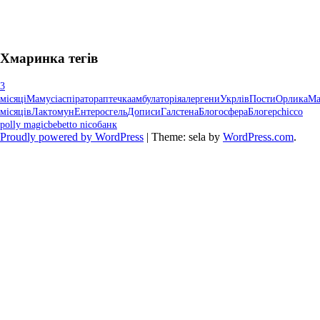
Хмаринка тегів
3
місяці
Мамусі
аспіратор
аптечка
амбулаторія
алергени
Укрлів
Пости
Орлика
М
місяців
Лактомун
Ентеросгель
Дописи
Галстена
Блогосфера
Блогер
chicco
polly magic
bebetto nico
банк
Proudly powered by WordPress
|
Theme: sela by
WordPress.com
.