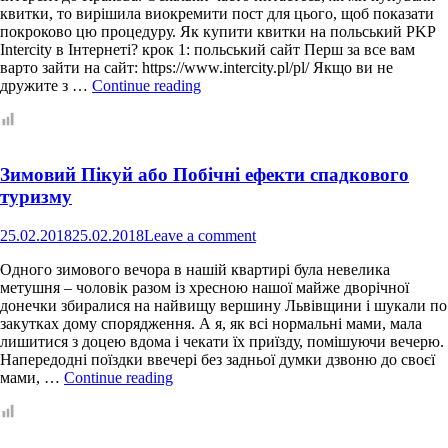
із
квитки, то вирішила виокремити пост для цього, щоб показати
двома
покроково цю процедуру. Як купити квитки на польський PKP
дітьми
Intercity в Інтернеті? крок 1: польський сайт Перш за все вам
варто зайти на сайт: https://www.intercity.pl/pl/ Якщо ви не
Як
дружите з …
Continue reading
купити
квитки
з
Перемишля
Зимовий Пікуй або Побічні ефекти спадкового
до
Кракова
туризму
для
сім’ї
25.02.2018
25.02.2018
Leave a comment
(Bilet
Rodzinny)
Одного зимового вечора в нашій квартирі була невелика
онлайн?
метушня – чоловік разом із хресною нашої майже дворічної
донечки збиралися на найвищу вершину Львівщини і шукали по
закутках дому спорядження. А я, як всі нормальні мами, мала
лишитися з доцею вдома і чекати їх приїзду, помішуючи вечерю.
Напередодні поїздки ввечері без задньої думки дзвоню до своєї
Зимовий
мами, …
Continue reading
Пікуй
або
Побічні