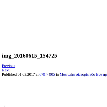
img_20160615_154725
Previous
Next
Published
01.03.2017
at
679 × 905
in
Моя слінгоісторія або Все пр