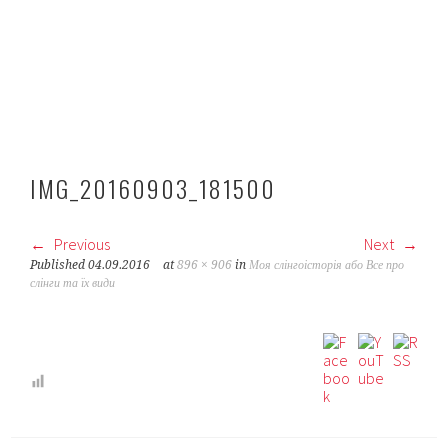
IMG_20160903_181500
Previous
Next
Published
04.09.2016
at
896 × 906
in
Моя слінгоісторія або Все про
слінги та їх види