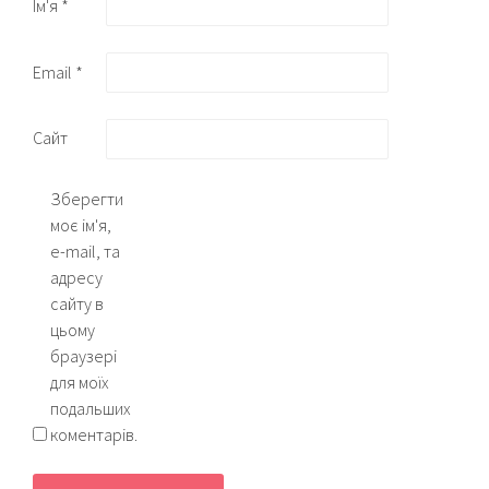
Ім'я
*
Email
*
Сайт
Зберегти
моє ім'я,
e-mail, та
адресу
сайту в
цьому
браузері
для моїх
подальших
коментарів.