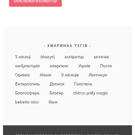
ХМАРИНКА ТЕГІВ
3 місяці
Мамусі
аспіратор
аптечка
амбулаторія
алергени
Укрлів
Пости
Орлика
Мами
9 місяців
Лактомун
Ентеросгель
Дописи
Галстена
Блогосфера
Блогер
chicco polly magic
bebetto nico
банк