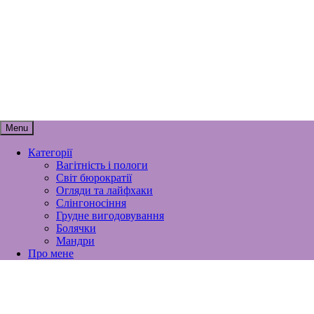
Skip
to
content
мамунця
спогади, роздуми і лайфхаки
материнства
Menu
Категорії
Вагітність і пологи
Світ бюрократії
Огляди та лайфхаки
Слінгоносіння
Грудне вигодовування
Болячки
Мандри
Про мене