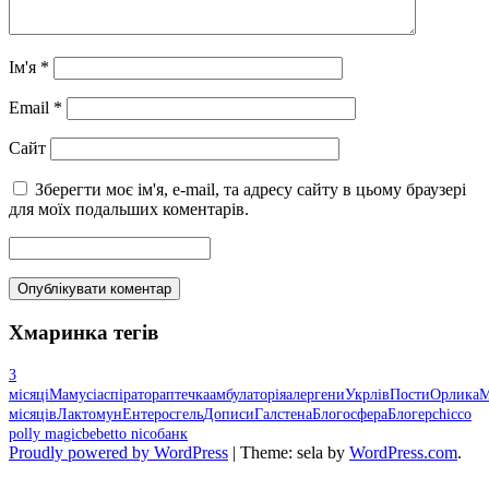
Ім'я
*
Email
*
Сайт
Зберегти моє ім'я, e-mail, та адресу сайту в цьому браузері
для моїх подальших коментарів.
Хмаринка тегів
3
місяці
Мамусі
аспіратор
аптечка
амбулаторія
алергени
Укрлів
Пости
Орлика
М
місяців
Лактомун
Ентеросгель
Дописи
Галстена
Блогосфера
Блогер
chicco
polly magic
bebetto nico
банк
Proudly powered by WordPress
|
Theme: sela by
WordPress.com
.