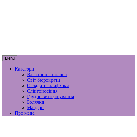
Skip
to
content
мамунця
спогади, роздуми і лайфхаки
материнства
Menu
Категорії
Вагітність і пологи
Світ бюрократії
Огляди та лайфхаки
Слінгоносіння
Грудне вигодовування
Болячки
Мандри
Про мене