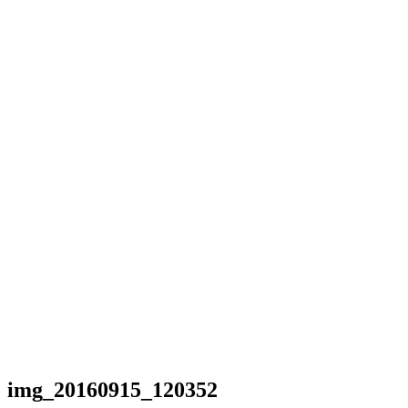
img_20160915_120352