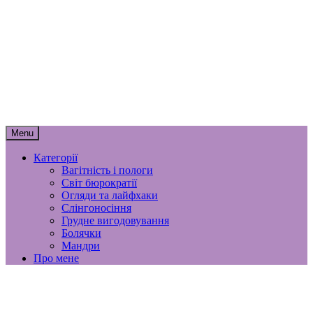
Skip
to
content
мамунця
спогади, роздуми і лайфхаки
материнства
Menu
Категорії
Вагітність і пологи
Світ бюрократії
Огляди та лайфхаки
Слінгоносіння
Грудне вигодовування
Болячки
Мандри
Про мене