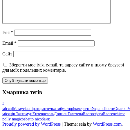
Ім'я
*
Email
*
Сайт
Зберегти моє ім'я, e-mail, та адресу сайту в цьому браузері
для моїх подальших коментарів.
Хмаринка тегів
3
місяці
Мамусі
аспіратор
аптечка
амбулаторія
алергени
Укрлів
Пости
Орлика
М
місяців
Лактомун
Ентеросгель
Дописи
Галстена
Блогосфера
Блогер
chicco
polly magic
bebetto nico
банк
Proudly powered by WordPress
|
Theme: sela by
WordPress.com
.