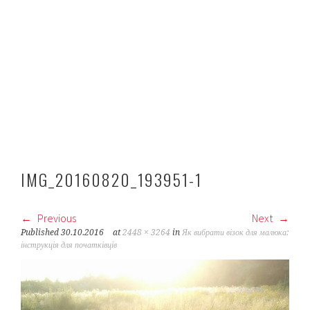
IMG_20160820_193951-1
Previous
Next
Published
30.10.2016
at
2448 × 3264
in
Як вибрати візок для малюка:
інструкція для початківців