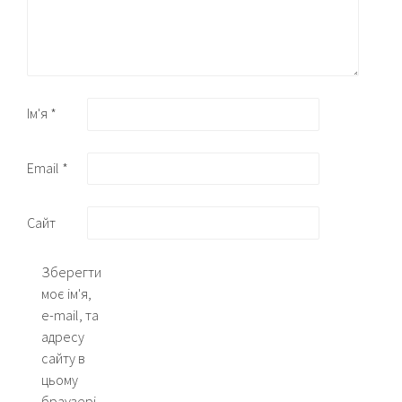
Ім'я
*
Email
*
Сайт
Зберегти
моє ім'я,
e-mail, та
адресу
сайту в
цьому
браузері