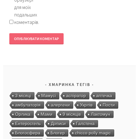
для моїх
подальших
коментарів.
ХМАРИНКА ТЕГІВ
3 місяці
Мамусі
аспіратор
аптечка
амбулаторія
алергени
Укрлів
Пости
Орлика
Мами
9 місяців
Лактомун
Ентеросгель
Дописи
Галстена
Блогосфера
Блогер
chicco polly magic