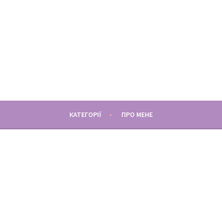
МАМУНЦЯ
СПОГАДИ, РОЗДУМИ І ЛАЙФХАКИ МАТЕРИНСТВА
КАТЕГОРІЇ
ПРО МЕНЕ