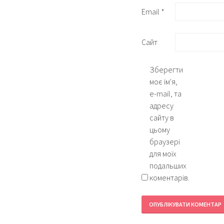
Email
*
Сайт
Зберегти
моє ім'я,
e-mail, та
адресу
сайту в
цьому
браузері
для моїх
подальших
коментарів.