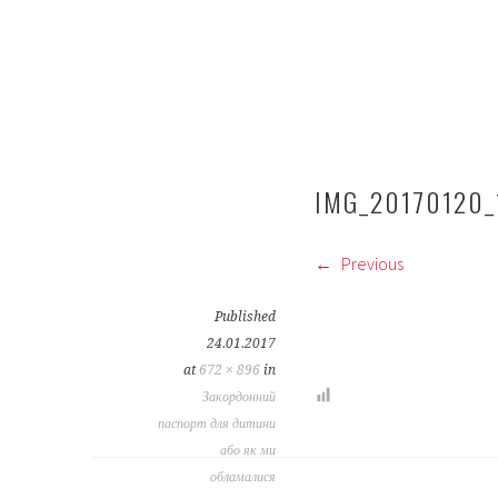
IMG_20170120_
Previous
Published
24.01.2017
at
672 × 896
in
Закордонний
паспорт для дитини
або як ми
обламалися