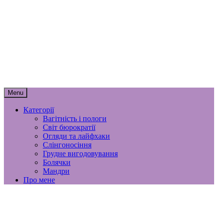
Skip
to
content
мамунця
спогади, роздуми і лайфхаки
материнства
Menu
Категорії
Вагітність і пологи
Світ бюрократії
Огляди та лайфхаки
Слінгоносіння
Грудне вигодовування
Болячки
Мандри
Про мене