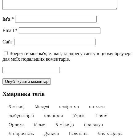
Ім'я
*
Email
*
Сайт
Зберегти моє ім'я, e-mail, та адресу сайту в цьому браузері
для моїх подальших коментарів.
Хмаринка тегів
3 місяці
Мамусі
аспіратор
аптечка
амбулаторія
алергени
Укрлів
Пости
Орлика
Мами
9 місяців
Лактомун
Ентеросгель
Дописи
Галстена
Блогосфера