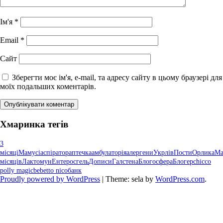
Ім'я
*
Email
*
Сайт
Зберегти моє ім'я, e-mail, та адресу сайту в цьому браузері для
моїх подальших коментарів.
Хмаринка тегів
3
місяці
Мамусі
аспіратор
аптечка
амбулаторія
алергени
Укрлів
Пости
Орлика
М
місяців
Лактомун
Ентеросгель
Дописи
Галстена
Блогосфера
Блогер
chicco
polly magic
bebetto nico
банк
Proudly powered by WordPress
|
Theme: sela by
WordPress.com
.