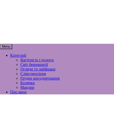
Skip
to
content
мамунця
спогади, роздуми і лайфхаки
материнства
Menu
Категорії
Вагітність і пологи
Світ бюрократії
Огляди та лайфхаки
Слінгоносіння
Грудне вигодовування
Болячки
Мандри
Про мене