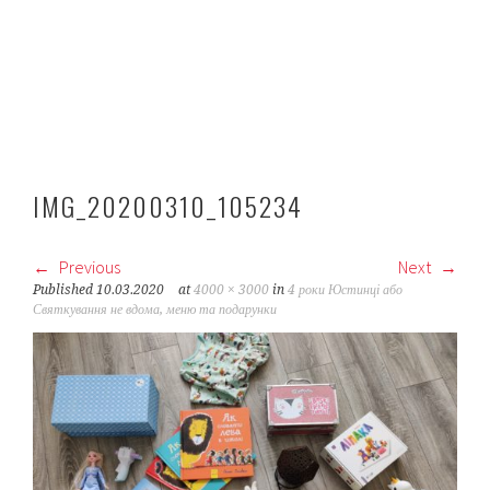
IMG_20200310_105234
Previous
Next
Published
10.03.2020
at
4000 × 3000
in
4 роки Юстинці або
Святкування не вдома, меню та подарунки