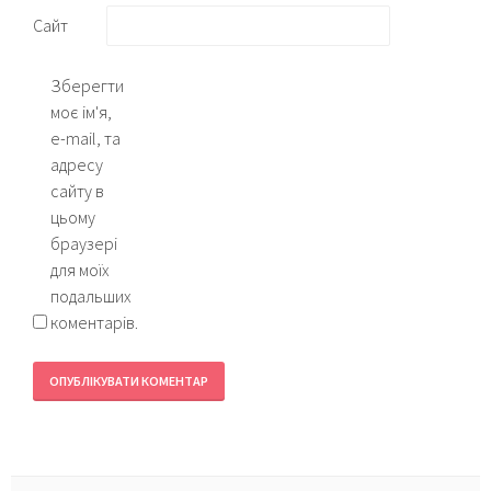
Сайт
Зберегти
моє ім'я,
e-mail, та
адресу
сайту в
цьому
браузері
для моїх
подальших
коментарів.