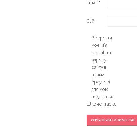
Email
*
Сайт
Зберегти
моє ім'я,
e-mail, та
адресу
сайту в
цьому
браузері
для моїх
подальших
коментарів.