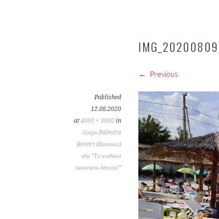
IMG_20200809
Previous
Published
12.08.2020
at
4000 × 3000
in
Озеро Palmira
Resort (Винники)
або “То ковбаса
заносить деколи!”