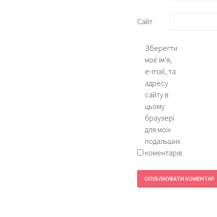
Сайт
Зберегти
моє ім'я,
e-mail, та
адресу
сайту в
цьому
браузері
для моїх
подальших
коментарів.