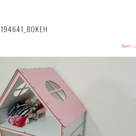
_194641_BOKEH
Next