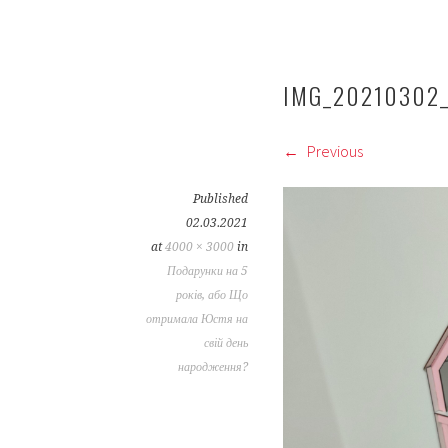
IMG_20210302
Previous
Published
02.03.2021
at
4000 × 3000
in
Подарунки на 5
років, або Що
отримала Юстя на
свій день
народження?