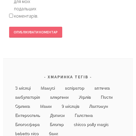
для моїх
подальших
коментарів.
ХМАРИНКА ТЕГІВ
3 місяці
Мамусі
аспіратор
аптечка
амбулаторія
алергени
Укрлів
Пости
Орлика
Мами
9 місяців
Лактомун
Ентеросгель
Дописи
Галстена
Блогосфера
Блогер
chicco polly magic
bebetto nico
банк