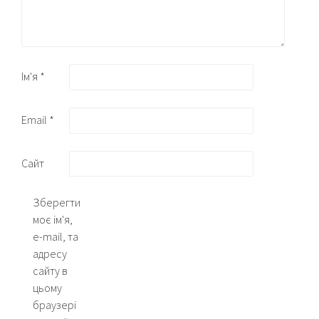
Ім'я
*
Email
*
Сайт
Зберегти
моє ім'я,
e-mail, та
адресу
сайту в
цьому
браузері