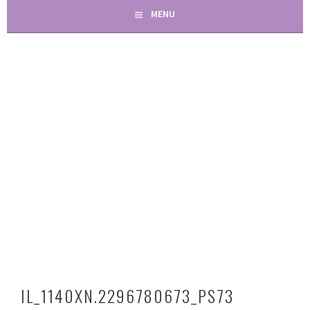
MENU
IL_1140XN.2296780673_PS73