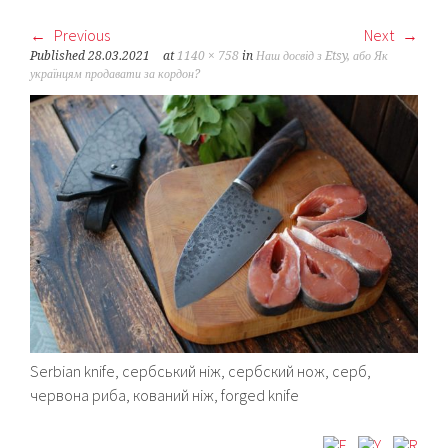
Previous
Next
Published
28.03.2021
at
1140 × 758
in
Наш досвід з Etsy, або Як
українцям продавати за кордон?
Serbian knife, сербський ніж, сербский нож, серб,
червона риба, кований ніж, forged knife