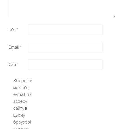
Ім'я
*
Email
*
Сайт
Зберегти
моє ім'я,
e-mail, та
адресу
сайту в
цьому
браузері
для моїх