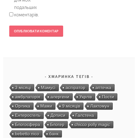
подальших
коментарів.
ХМАРИНКА ТЕГІВ
3 місяці
Мамусі
аспіратор
аптечка
амбулаторія
алергени
Укрлів
Пости
Орлика
Мами
9 місяців
Лактомун
Ентеросгель
Дописи
Галстена
Блогосфера
Блогер
chicco polly magic
bebetto nico
банк