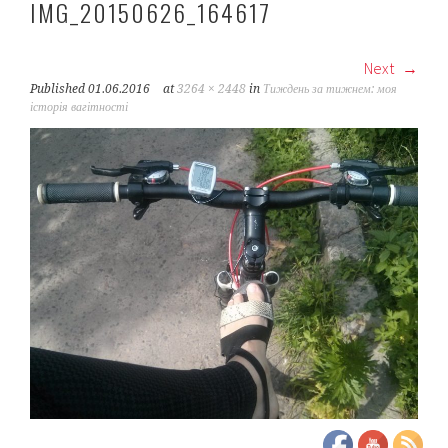
IMG_20150626_164617
Next
Published
01.06.2016
at
3264 × 2448
in
Тиждень за тижнем: моя
історія вагітності