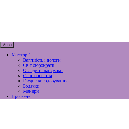
Skip
to
content
мамунця
спогади, роздуми і лайфхаки материнств
Menu
Категорії
Вагітність і пологи
Світ бюрократії
Огляди та лайфхаки
Слінгоносіння
Грудне вигодовування
Болячки
Мандри
Про мене