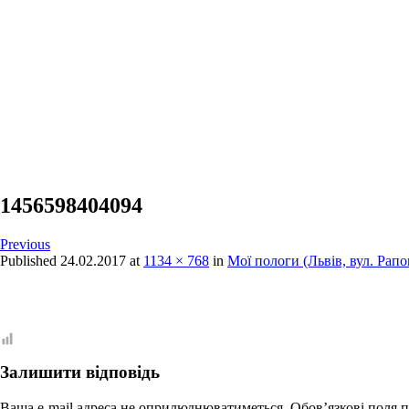
1456598404094
Previous
Published
24.02.2017
at
1134 × 768
in
Мої пологи (Львів, вул. Рапо
Залишити відповідь
Ваша e-mail адреса не оприлюднюватиметься.
Обов’язкові поля 