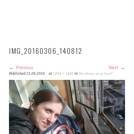
IMG_20160306_140812
Previous
Next
Published
21.06.2016
at
3264 × 2448
in
Ми вдома: як це було?