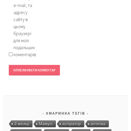
e-mail, та
адресу
сайту в
цьому
браузері
для моїх
подальших
коментарів.
ХМАРИНКА ТЕГІВ
3 місяці
Мамусі
аспіратор
аптечка