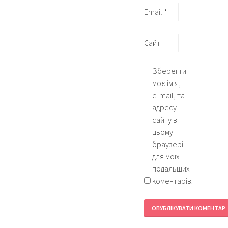
Email
*
Сайт
Зберегти
моє ім'я,
e-mail, та
адресу
сайту в
цьому
браузері
для моїх
подальших
коментарів.