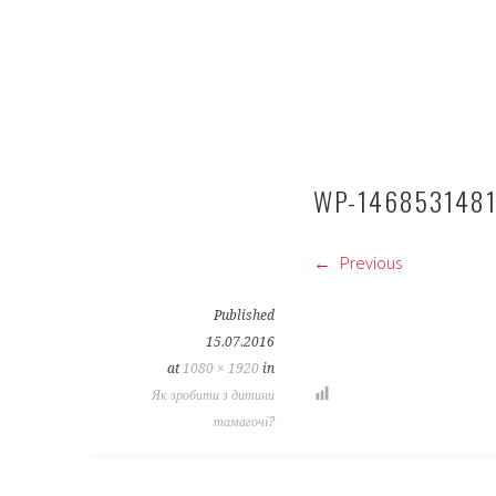
WP-146853148
Previous
Published
15.07.2016
at
1080 × 1920
in
Як зробити з дитини
тамагочі?