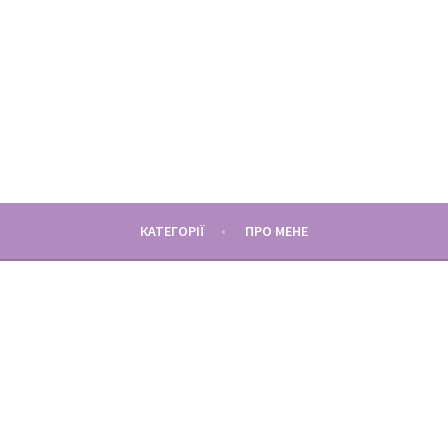
МАМУНЦЯ
СПОГАДИ, РОЗДУМИ І ЛАЙФХАКИ МАТЕРИНСТВА
КАТЕГОРІЇ
ПРО МЕНЕ