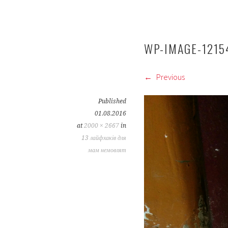
WP-IMAGE-1215
Previous
Published
01.08.2016
at
2000 × 2667
in
13 лайфхаків для
мам немовлят