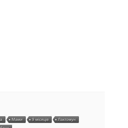
а
Мами
9 місяців
Лактомун
банк