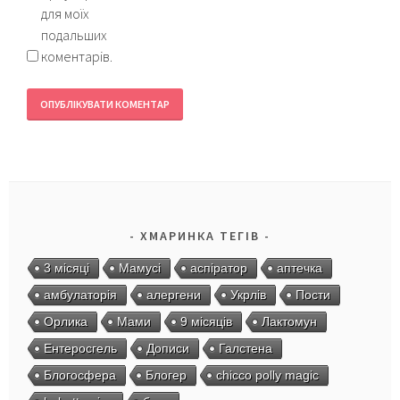
для моїх
подальших
коментарів.
ХМАРИНКА ТЕГІВ
3 місяці
Мамусі
аспіратор
аптечка
амбулаторія
алергени
Укрлів
Пости
Орлика
Мами
9 місяців
Лактомун
Ентеросгель
Дописи
Галстена
Блогосфера
Блогер
chicco polly magic