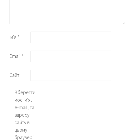
Ім'я
*
Email
*
Сайт
Зберегти
моє ім'я,
e-mail, та
адресу
сайту в
цьому
браузері