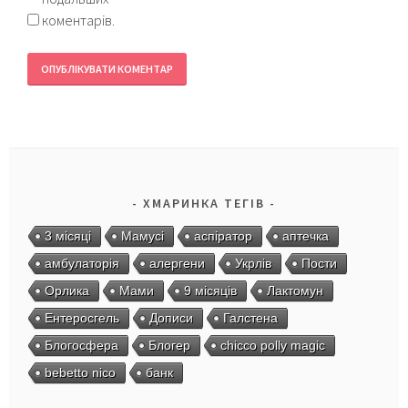
коментарів.
ХМАРИНКА ТЕГІВ
3 місяці
Мамусі
аспіратор
аптечка
амбулаторія
алергени
Укрлів
Пости
Орлика
Мами
9 місяців
Лактомун
Ентеросгель
Дописи
Галстена
Блогосфера
Блогер
chicco polly magic
bebetto nico
банк