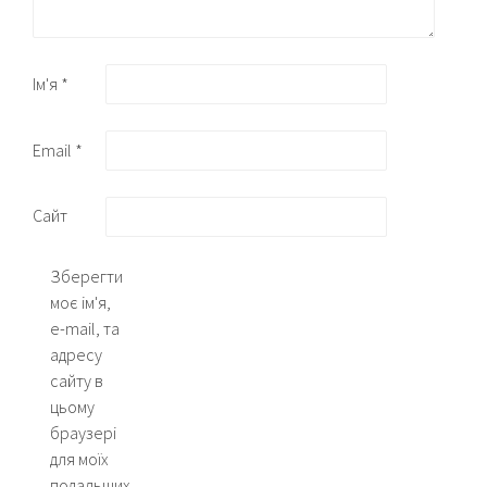
Ім'я
*
Email
*
Сайт
Зберегти
моє ім'я,
e-mail, та
адресу
сайту в
цьому
браузері
для моїх
подальших