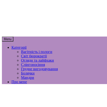
Skip
to
content
мамунця
спогади, роздуми і лайфхаки материнст
Menu
Категорії
Вагітність і пологи
Світ бюрократії
Огляди та лайфхаки
Слінгоносіння
Грудне вигодовування
Болячки
Мандри
Про мене