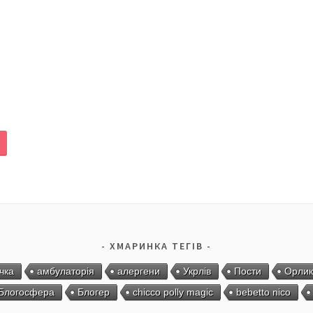
ХМАРИНКА ТЕГІВ
чка
амбулаторія
алергени
Укрлів
Пости
Орлик
Блогосфера
Блогер
chicco polly magic
bebetto nico