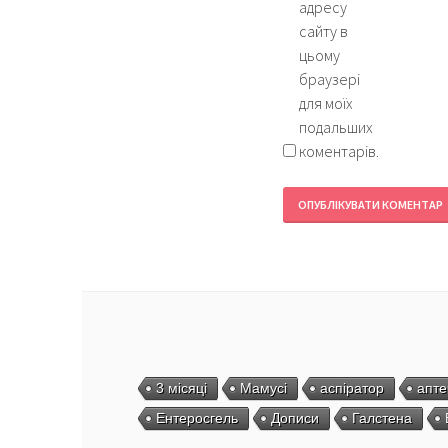
адресу
сайту в
цьому
браузері
для моїх
подальших
коментарів.
3 місяці
Мамусі
аспіратор
апте
Ентеросгель
Дописи
Галстена