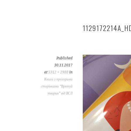
1129172214A_H
Published
30.11.2017
at
5312 × 2988
in
Книга з прозорими
сторінками “Врятуй
тварин” від ВСЛ