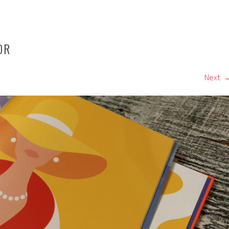
DR
Next