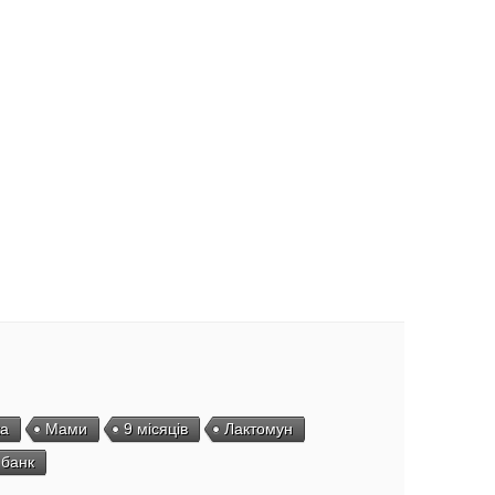
а
Мами
9 місяців
Лактомун
банк