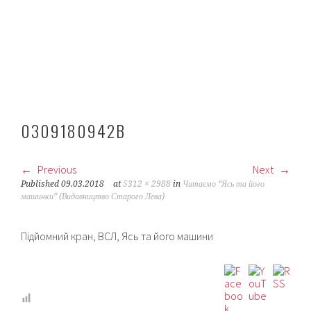
0309180942B
Previous
Next
Published
09.03.2018
at
5312 × 2988
in
Читаємо “Ясь та його
машинки” (Видавництво Старого Лева)
Підйомний кран, ВСЛ, Ясь та його машини