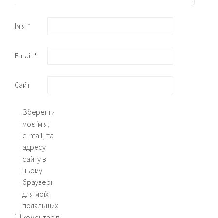
Ім'я
*
Email
*
Сайт
Зберегти
моє ім'я,
e-mail, та
адресу
сайту в
цьому
браузері
для моїх
подальших
коментарів.