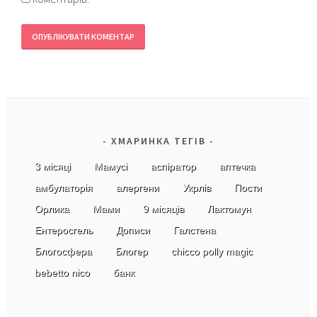
ХМАРИНКА ТЕГІВ
3 місяці
Мамусі
аспіратор
аптечка
амбулаторія
алергени
Укрлів
Пости
Орлика
Мами
9 місяців
Лактомун
Ентеросгель
Дописи
Галстена
Блогосфера
Блогер
chicco polly magic
bebetto nico
банк