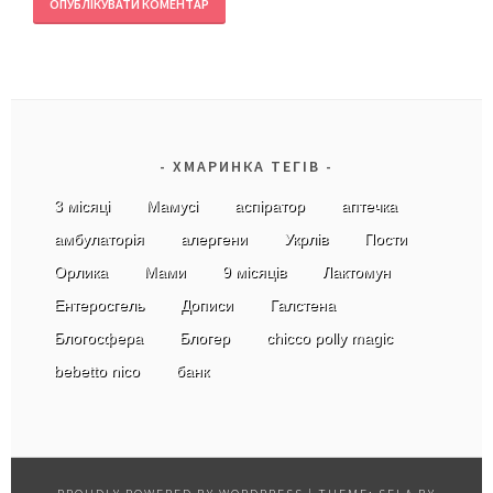
ХМАРИНКА ТЕГІВ
3 місяці
Мамусі
аспіратор
аптечка
амбулаторія
алергени
Укрлів
Пости
Орлика
Мами
9 місяців
Лактомун
Ентеросгель
Дописи
Галстена
Блогосфера
Блогер
chicco polly magic
bebetto nico
банк