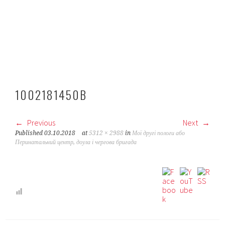
1002181450B
Previous
Next
Published
03.10.2018
at
5312 × 2988
in
Мої другі пологи або
Перинатальний центр, доула і чергова бригада