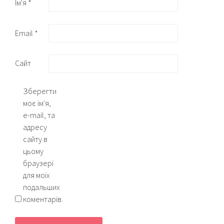
Ім'я
*
Email
*
Сайт
Зберегти
моє ім'я,
e-mail, та
адресу
сайту в
цьому
браузері
для моїх
подальших
коментарів.