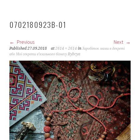
0702180923B-01
Previous
Next
Published
27.09.2018
at
2614 × 2614
in
Заробіток мами в декреті
або Мої секрети в’язального бізнесу Rybcya