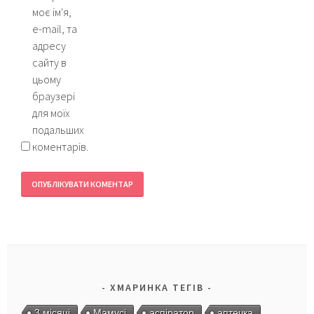
моє ім'я,
e-mail, та
адресу
сайту в
цьому
браузері
для моїх
подальших
коментарів.
ХМАРИНКА ТЕГІВ
3 місяці
Мамусі
аспіратор
аптечка