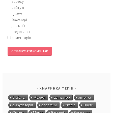
адресу
сайту в
цьому
браузері
для моїх
подальших
коментарів.
ХМАРИНКА ТЕГІВ
3 місяці
Мамусі
аспіратор
аптечка
амбулаторія
алергени
Укрлів
Пости
Орлика
Мами
9 місяців
Лактомун