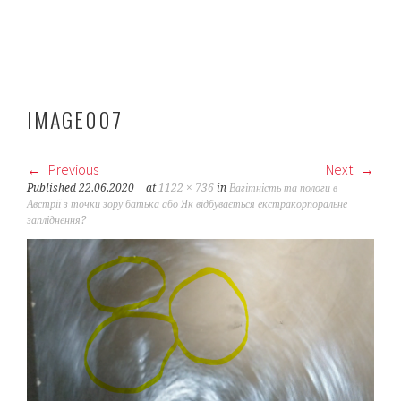
IMAGE007
Previous
Next
Published
22.06.2020
at
1122 × 736
in
Вагітність та пологи в
Австрії з точки зору батька або Як відбувається екстракорпоральне
запліднення?