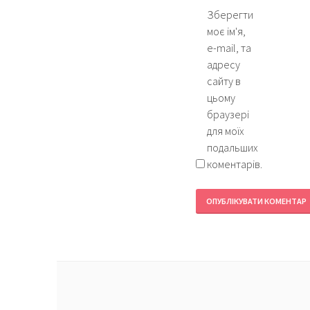
Зберегти
моє ім'я,
e-mail, та
адресу
сайту в
цьому
браузері
для моїх
подальших
коментарів.