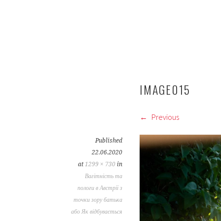
IMAGE015
Previous
Published
22.06.2020
at
1299 × 730
in
Вагітність та
пологи в Австрії з
точки зору батька
або Як відбувається