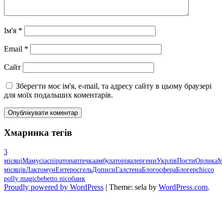
Ім'я
*
Email
*
Сайт
Зберегти моє ім'я, e-mail, та адресу сайту в цьому браузері
для моїх подальших коментарів.
Хмаринка тегів
3
місяці
Мамусі
аспіратор
аптечка
амбулаторія
алергени
Укрлів
Пости
Орлика
М
місяців
Лактомун
Ентеросгель
Дописи
Галстена
Блогосфера
Блогер
chicco
polly magic
bebetto nico
банк
Proudly powered by WordPress
|
Theme: sela by
WordPress.com
.