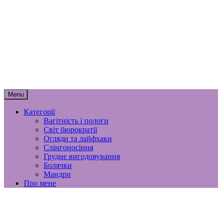
Skip
to
content
мамунця
спогади, роздуми і лайфхаки
материнства
Menu
Категорії
Вагітність і пологи
Світ бюрократії
Огляди та лайфхаки
Слінгоносіння
Грудне вигодовування
Болячки
Мандри
Про мене