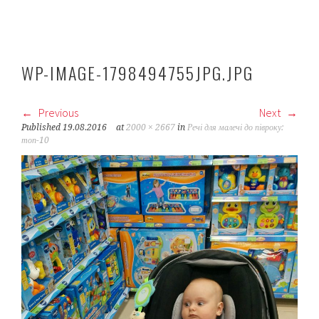
WP-IMAGE-1798494755JPG.JPG
Previous
Next
Published
19.08.2016
at
2000 × 2667
in
Речі для малечі до півроку:
топ-10