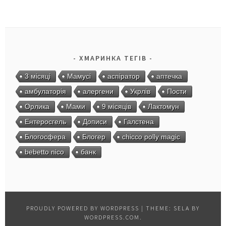
ХМАРИНКА ТЕГІВ
3 місяці
Мамусі
аспіратор
аптечка
амбулаторія
алергени
Укрлів
Пости
Орлика
Мами
9 місяців
Лактомун
Ентеросгель
Дописи
Галстена
Блогосфера
Блогер
chicco polly magic
bebetto nico
банк
PROUDLY POWERED BY WORDPRESS
|
THEME: SELA BY
WORDPRESS.COM
.