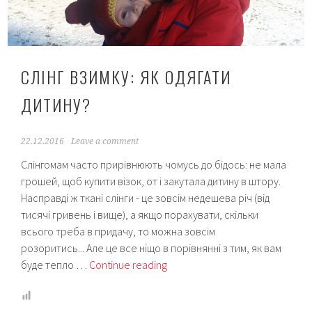
СЛІНГ ВЗИМКУ: ЯК ОДЯГАТИ
ДИТИНУ?
22.12.2016
Leave a comment
Слінгомам часто прирівнюють чомусь до бідось: не мала
грошей, щоб купити візок, от і закутала дитину в штору.
Насправді ж ткані слінги - це зовсім недешева річ (від
тисячі гривень і вище), а якщо порахувати, скільки
всього треба в придачу, то можна зовсім
розоритись... Але це все ніщо в порівнянні з тим, як вам
Слінг
буде тепло …
Continue reading
взимку:
як