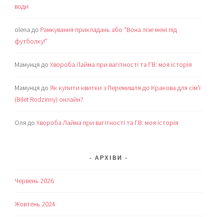
води
olena
до
Рамкування прикладань або “Вона лізе мені під
футболку!”
Мамунця
до
Хвороба Лайма при вагітності та ГВ: моя історія
Мамунця
до
Як купити квитки з Перемишля до Кракова для сім’ї
(Bilet Rodzinny) онлайн?
Оля
до
Хвороба Лайма при вагітності та ГВ: моя історія
АРХІВИ
Червень 2026
Жовтень 2024