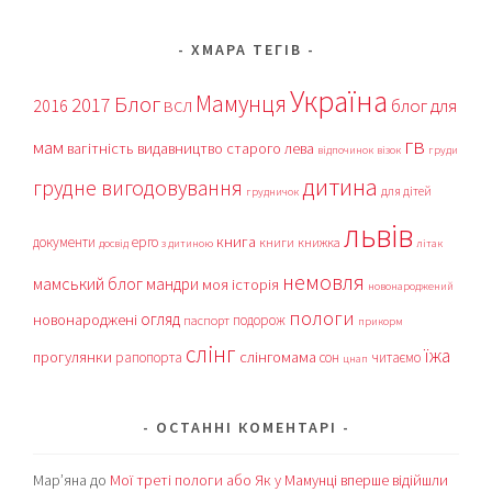
ХМАРА ТЕГІВ
Україна
Мамунця
Блог
2017
блог для
2016
ВСЛ
гв
мам
вагітність
видавництво старого лева
відпочинок
візок
груди
дитина
грудне вигодовування
для дітей
грудничок
львів
книга
документи
ерго
книги
книжка
досвід
з дитиною
літак
немовля
мамський блог
мандри
моя історія
новонароджений
пологи
огляд
новонароджені
подорож
паспорт
прикорм
слінг
їжа
прогулянки
слінгомама
рапопорта
сон
читаємо
цнап
ОСТАННІ КОМЕНТАРІ
Мар’яна
до
Мої треті пологи або Як у Мамунці вперше відійшли