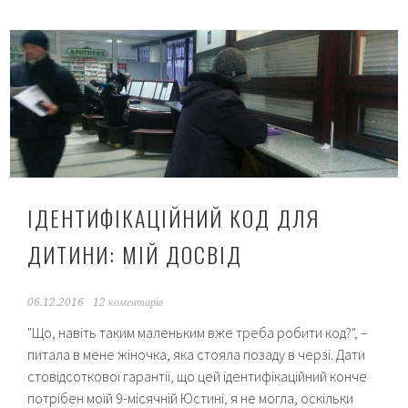
одягати
дитину?
ІДЕНТИФІКАЦІЙНИЙ КОД ДЛЯ
ДИТИНИ: МІЙ ДОСВІД
06.12.2016
12 коментарів
"Що, навіть таким маленьким вже треба робити код?", –
питала в мене жіночка, яка стояла позаду в черзі. Дати
стовідсоткової гарантії, що цей ідентифікаційний конче
потрібен моїй 9-місячній Юстині, я не могла, оскільки