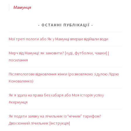
Мамунця
ОСТАННІ ПУБЛІКАЦІЇ
Мої треті пологи або Як у Мамунці вперше відійшли води
Мерч від Мамунці: як замовити? [худі, футболки, чашки] |
посилання
Післяпологове відновлення жінки (розмовляємо з дулою Лідою
Коноваленко)
Як я здала на права без хабаря або Моя історія успіху
#кермунця
Як подати заявку на лічильник із “нічним” тарифом?
Двохзонний лічильник [інструкція]