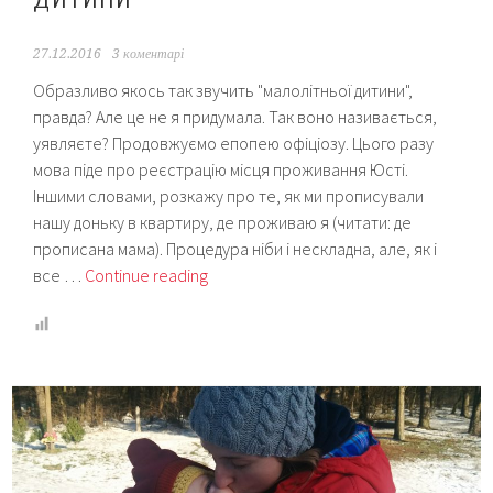
27.12.2016
3 коментарі
Образливо якось так звучить "малолітньої дитини",
правда? Але це не я придумала. Так воно називається,
уявляєте? Продовжуємо епопею офіціозу. Цього разу
мова піде про реєстрацію місця проживання Юсті.
Іншими словами, розкажу про те, як ми прописували
нашу доньку в квартиру, де проживаю я (читати: де
прописана мама). Процедура ніби і нескладна, але, як і
Реєстрація
все …
Continue reading
місця
проживання
або
ж
“прописка”
малолітньої
дитини