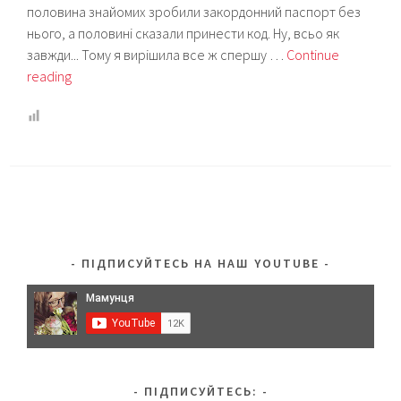
половина знайомих зробили закордонний паспорт без
нього, а половині сказали принести код. Ну, всьо як
завжди... Тому я вирішила все ж спершу …
Continue
Ідентифікаційний
reading
код
для
дитини:
мій
досвід
ПІДПИСУЙТЕСЬ НА НАШ YOUTUBE
ПІДПИСУЙТЕСЬ: