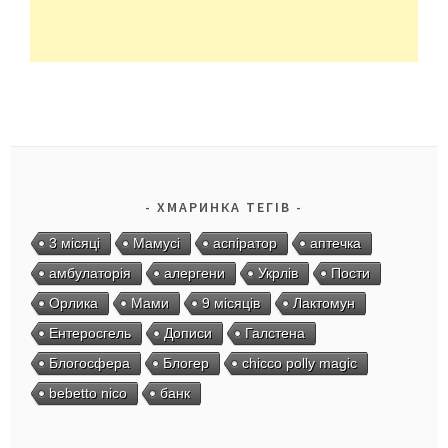
ХМАРИНКА ТЕГІВ
3 місяці
Мамусі
аспіратор
аптечка
амбулаторія
алергени
Укрлів
Пости
Орлика
Мами
9 місяців
Лактомун
Ентеросгель
Дописи
Галстена
Блогосфера
Блогер
chicco polly magic
bebetto nico
банк