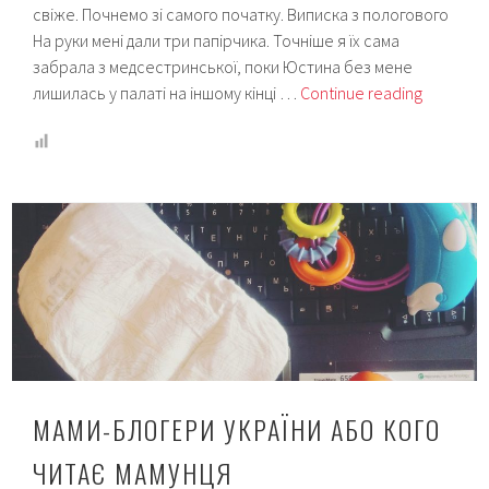
свіже. Почнемо зі самого початку. Виписка з пологового
На руки мені дали три папірчика. Точніше я їх сама
забрала з медсестринської, поки Юстина без мене
Докумен
лишилась у палаті на іншому кінці …
Continue reading
новонар
що
потрібн
оформит
і
коли?
МАМИ-БЛОГЕРИ УКРАЇНИ АБО КОГО
ЧИТАЄ МАМУНЦЯ