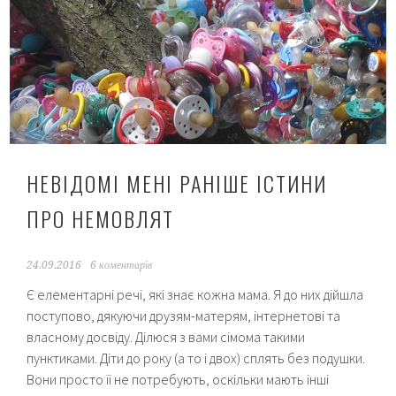
інструкція
для
початківців
НЕВІДОМІ МЕНІ РАНІШЕ ІСТИНИ
ПРО НЕМОВЛЯТ
24.09.2016
6 коментарів
Є елементарні речі, які знає кожна мама. Я до них дійшла
поступово, дякуючи друзям-матерям, інтернетові та
власному досвіду. Ділюся з вами сімома такими
пунктиками. Діти до року (а то і двох) сплять без подушки.
Вони просто її не потребують, оскільки мають інші