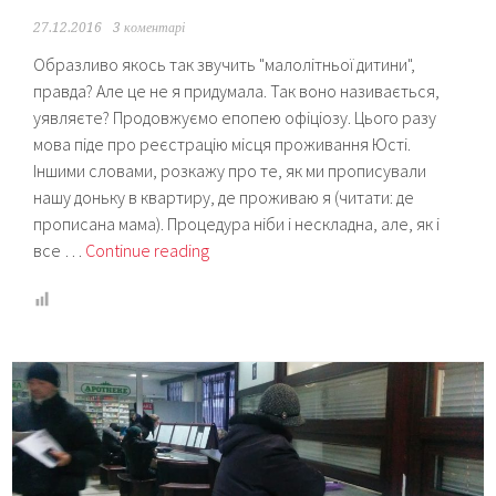
27.12.2016
3 коментарі
Образливо якось так звучить "малолітньої дитини",
правда? Але це не я придумала. Так воно називається,
уявляєте? Продовжуємо епопею офіціозу. Цього разу
мова піде про реєстрацію місця проживання Юсті.
Іншими словами, розкажу про те, як ми прописували
нашу доньку в квартиру, де проживаю я (читати: де
прописана мама). Процедура ніби і нескладна, але, як і
Реєстрація
все …
Continue reading
місця
проживання
або
ж
“прописка”
малолітньої
дитини