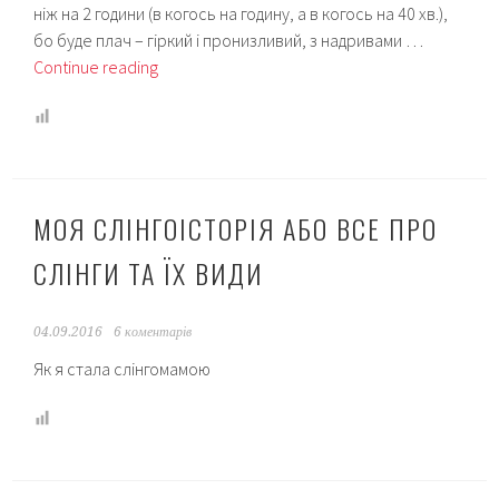
ніж на 2 години (в когось на годину, а в когось на 40 хв.),
бо буде плач – гіркий і пронизливий, з надривами …
11
Continue reading
фактів
про
грудне
вигодовування,
яких
МОЯ СЛІНГОІСТОРІЯ АБО ВСЕ ПРО
я
не
СЛІНГИ ТА ЇХ ВИДИ
знала,
поки
не
04.09.2016
6 коментарів
стала
Як я стала слінгомамою
мамою