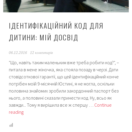
ІДЕНТИФІКАЦІЙНИЙ КОД ДЛЯ
ДИТИНИ: МІЙ ДОСВІД
06.12.2016
12 коментарів
"Що, навіть таким маленьким вже треба робити код?", –
питала в мене жіночка, яка стояла позаду в черзі. Дати
стовідсоткової гарантії, що цей ідентифікаційний конче
потрібен моїй 9-місячній Юстині, я не могла, оскільки
половина знайомих зробили закордонний паспорт без
нього, а половині сказали принести код. Ну, всьо як
завжди... Тому я вирішила все ж спершу …
Continue
Ідентифікаційний
reading
код
для