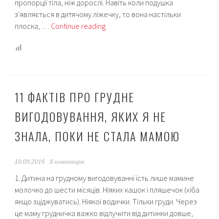
пропорції тіла, ніж дорослі. Навіть коли подушка
з'являється в дитячому ліжечку, то вона настільки
Невідомі
плоска, …
Continue reading
мені
раніше
істини
про
немовлят
11 ФАКТІВ ПРО ГРУДНЕ
ВИГОДОВУВАННЯ, ЯКИХ Я НЕ
ЗНАЛА, ПОКИ НЕ СТАЛА МАМОЮ
10.09.2016
8 коментарів
1. Дитина на грудному вигодовуванні їсть лише мамине
молочко до шести місяців. Ніяких кашок і пляшечок (хіба
якщо зціджуватись). Ніякої водички. Тільки груди. Через
це маму грудничка важко відлучити від дитинки довше,