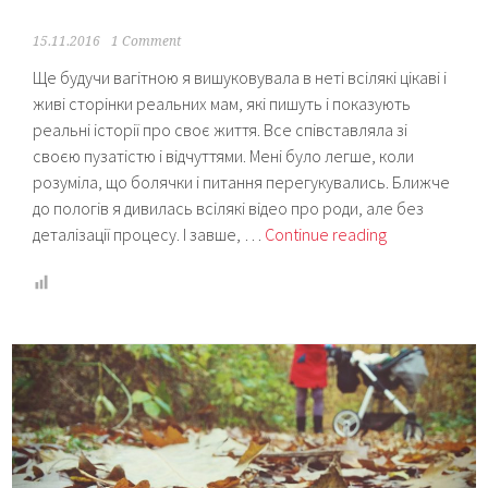
15.11.2016
1 Comment
Ще будучи вагітною я вишуковувала в неті всілякі цікаві і
живі сторінки реальних мам, які пишуть і показують
реальні історії про своє життя. Все співставляла зі
своєю пузатістю і відчуттями. Мені було легше, коли
розуміла, що болячки і питання перегукувались. Ближче
до пологів я дивилась всілякі відео про роди, але без
Мами-
деталізації процесу. І завше, …
Continue reading
блогери
України
або
кого
читає
Мамунця