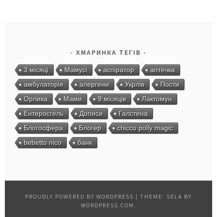
ХМАРИНКА ТЕГІВ
3 місяці
Мамусі
аспіратор
аптечка
амбулаторія
алергени
Укрлів
Пости
Орлика
Мами
9 місяців
Лактомун
Ентеросгель
Дописи
Галстена
Блогосфера
Блогер
chicco polly magic
bebetto nico
банк
PROUDLY POWERED BY WORDPRESS
|
THEME: SELA BY
WORDPRESS.COM
.