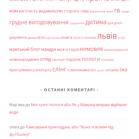
гв
мам
вагітність
видавництво старого лева
відпочинок
візок
груди
дитина
грудне вигодовування
для дітей
грудничок
львів
книга
документи
ерго
книги
книжка
досвід
з дитиною
літак
немовля
мамський блог
мандри
моя історія
новонароджений
пологи
огляд
новонароджені
подорож
паспорт
прикорм
слінг
їжа
прогулянки
слінгомама
рапопорта
сон
читаємо
цнап
ОСТАННІ КОМЕНТАРІ
Мар’яна
до
Мої треті пологи або Як у Мамунці вперше відійшли
води
olena
до
Рамкування прикладань або “Вона лізе мені під
футболку!”