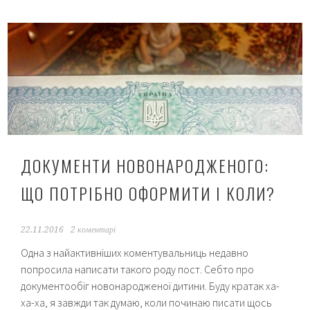
дитини:
мій
досвід
ДОКУМЕНТИ НОВОНАРОДЖЕНОГО:
ЩО ПОТРІБНО ОФОРМИТИ І КОЛИ?
22.11.2016
2 коментарі
Одна з найактивніших коментувальниць недавно
попросила написати такого роду пост. Себто про
документообіг новонародженої дитини. Буду кратак ха-
ха-ха, я завжди так думаю, коли починаю писати щось