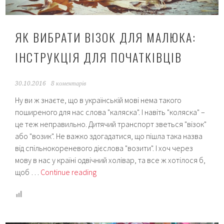
ЯК ВИБРАТИ ВІЗОК ДЛЯ МАЛЮКА:
ІНСТРУКЦІЯ ДЛЯ ПОЧАТКІВЦІВ
30.10.2016
8 коментарів
Ну ви ж знаєте, що в українській мові нема такого
поширеного для нас слова "каляска". І навіть "коляска" –
це теж неправильно. Дитячий транспорт зветься "візок"
або "возик". Не важко здогадатися, що пішла така назва
від спільнокореневого дієслова "возити". І хоч через
мову в нас у країні одвічний холівар, та все ж хотілося б,
Як
щоб …
Continue reading
вибрати
візок
для
малюка: