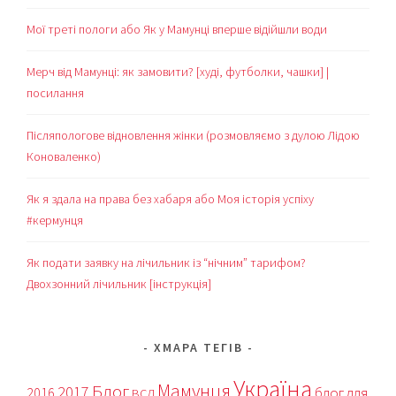
Мої треті пологи або Як у Мамунці вперше відійшли води
Мерч від Мамунці: як замовити? [худі, футболки, чашки] |
посилання
Післяпологове відновлення жінки (розмовляємо з дулою Лідою
Коноваленко)
Як я здала на права без хабаря або Моя історія успіху
#кермунця
Як подати заявку на лічильник із “нічним” тарифом?
Двохзонний лічильник [інструкція]
ХМАРА ТЕГІВ
Україна
Мамунця
Блог
2017
блог для
2016
ВСЛ