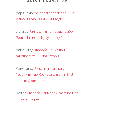
ОСТАННІ КОМЕНТАРІ
Мар’яна
до
Мої треті пологи або Як у
Мамунці вперше відійшли води
olena
до
Рамкування прикладань або
“Вона лізе мені під футболку!”
Мамунця
до
Хвороба Лайма при
вагітності та ГВ: моя історія
Мамунця
до
Як купити квитки з
Перемишля до Кракова для сім’ї (Bilet
Rodzinny) онлайн?
Оля
до
Хвороба Лайма при вагітності та
ГВ: моя історія