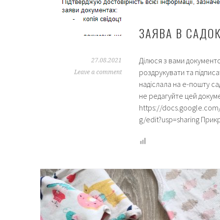
ЗАЯВА В САДОК
Ділюся з вами документо
27.08.2021
роздрукувати та підписат
Leave a comment
надіслала на е-пошту са
не редагуйте цей докуме
https://docs.google.c
g/edit?usp=sharing При