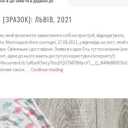
 [ЗРАЗОК]: ЛЬВІВ, 2021
м, який ви можете завантажити собі на пристрій, відредагувати,
и. Мені надали його сьогодні, 27.08.2021, у відповідь на лист, який 
дка. Свіженьке і достовірне. Заява в садок Ось тут посилання (але
нт, адже до нього мають доступ усі користувачі Інтернету!):
om/document/d/1aRunICfwcy7bzqYQU7887BHpcX7__Q_B4MkBBXESbX
Заява
кріпляю також …
Continue reading
в
садок
[зразок]:
Львів,
2021