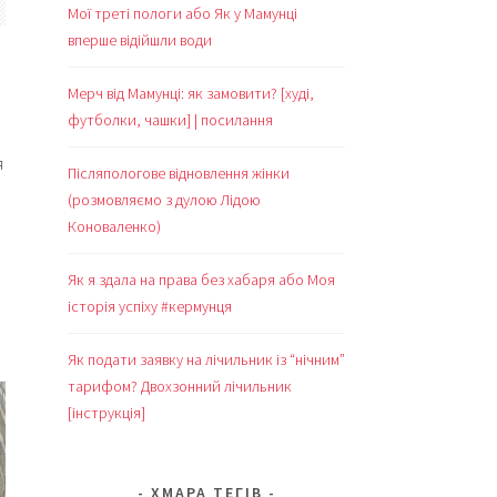
Мої треті пологи або Як у Мамунці
вперше відійшли води
Мерч від Мамунці: як замовити? [худі,
футболки, чашки] | посилання
я
Післяпологове відновлення жінки
(розмовляємо з дулою Лідою
Коноваленко)
Як я здала на права без хабаря або Моя
історія успіху #кермунця
Як подати заявку на лічильник із “нічним”
тарифом? Двохзонний лічильник
[інструкція]
ХМАРА ТЕГІВ