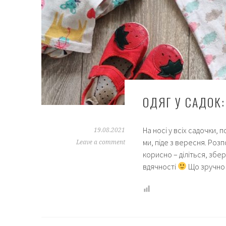
ОДЯГ У САДОК
На носі у всіх садочки, п
19.08.2021
ми, піде з вересня. Роз
Leave a comment
корисно – діліться, збер
вдячності
Що зручно 