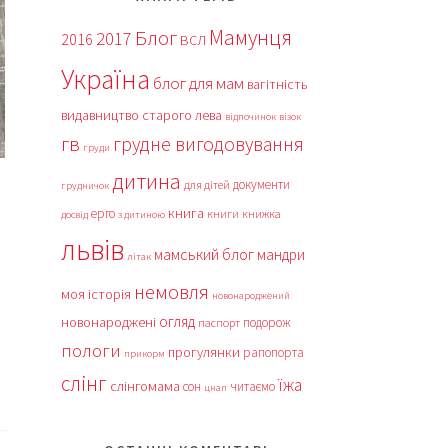
Мамунця
Блог
2017
2016
ВСЛ
Україна
блог для мам
вагітність
видавництво старого лева
відпочинок
візок
гв
грудне вигодовування
груди
дитина
документи
для дітей
грудничок
книга
ерго
книги
книжка
досвід
з дитиною
львів
мамський блог
мандри
літак
немовля
моя історія
новонароджений
огляд
новонароджені
подорож
паспорт
пологи
прогулянки
рапопорта
прикорм
слінг
їжа
слінгомама
сон
читаємо
цнап