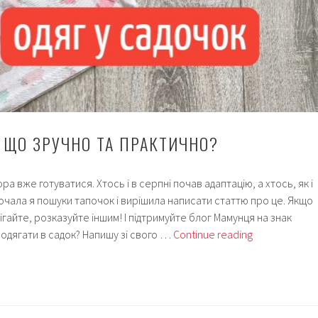
: ЩО ЗРУЧНО ТА ПРАКТИЧНО?
ора вже готуватися. Хтось і в серпні почав адаптацію, а хтось, як і
почала я пошуки тапочок і вирішила написати статтю про це. Якщо
ігайте, розказуйте іншим! І підтримуйте блог Мамунця на знак
Одяг
одягати в садок? Напишу зі свого …
Continue reading
у
садок:
що
зручно