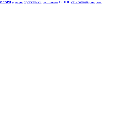
слінг
ологи
прогулянки
слінгомама
рапопорта
сон
прикорм
цнап