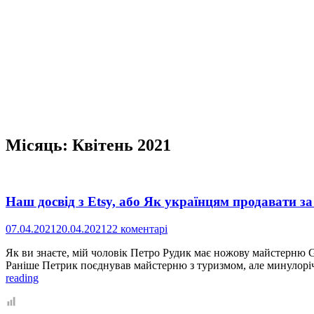
Місяць:
Квітень 2021
Наш досвід з Etsy, або Як українцям продавати з
07.04.2021
20.04.2021
22 коментарі
Як ви знаєте, мій чоловік Петро Рудик має ножову майстерню Ga
Раніше Петрик поєднував майстерню з туризмом, але минулоріч 
Наш
reading
досвід
з