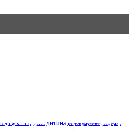
дитина
годовування
документи
ерго
для дітей
грудничок
досвід
з