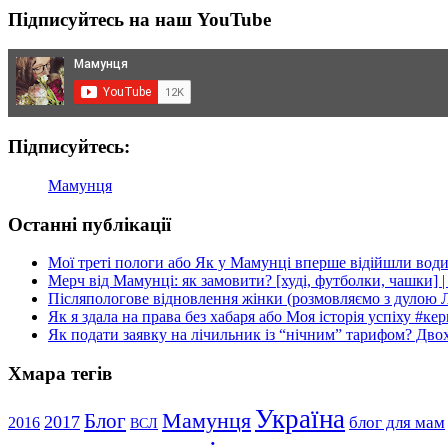
Etsy,
Підписуйтесь на наш YouTube
або
Як
українцям
продавати
за
кордон?
Підписуйтесь:
Мамунця
Останні публікації
Мої треті пологи або Як у Мамунці вперше відійшли вод
Мерч від Мамунці: як замовити? [худі, футболки, чашки] 
Післяпологове відновлення жінки (розмовляємо з дулою 
Як я здала на права без хабаря або Моя історія успіху #ке
Як подати заявку на лічильник із “нічним” тарифом? Дво
Хмара тегів
Україна
Мамунця
Блог
2017
блог для мам
2016
ВСЛ