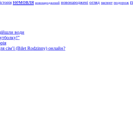
немовля
п
огляд
історія
новонароджені
подорож
паспорт
новонароджений
ідійшли води
футболку!”
рія
 сім’ї (Bilet Rodzinny) онлайн?