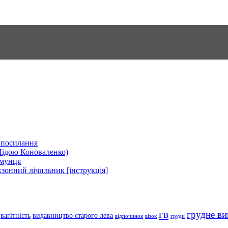
и
| посилання
Лідою Коноваленко)
рмунця
хзонний лічильник [інструкція]
гв
грудне ви
вагітність
видавництво старого лева
відпочинок
візок
груди