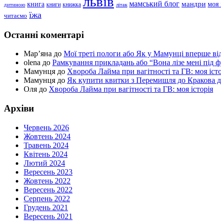
львів
мамський блог
мандри
книга
моя 
книги
книжка
дитиною
літак
їжа
читаємо
Останні коментарі
Мар’яна
до
Мої треті пологи або Як у Мамунці вперше в
olena
до
Рамкування прикладань або “Вона лізе мені під 
Мамунця
до
Хвороба Лайма при вагітності та ГВ: моя істо
Мамунця
до
Як купити квитки з Перемишля до Кракова для
Оля
до
Хвороба Лайма при вагітності та ГВ: моя історія
Архіви
Червень 2026
Жовтень 2024
Травень 2024
Квітень 2024
Лютий 2024
Вересень 2023
Жовтень 2022
Вересень 2022
Серпень 2022
Грудень 2021
Вересень 2021