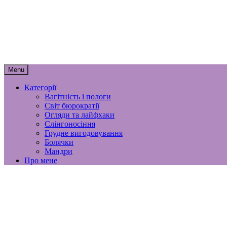
Skip
мамунця
to
content
спогади, роздуми і лайфхаки материнст
Menu
Категорії
Вагітність і пологи
Світ бюрократії
Огляди та лайфхаки
Слінгоносіння
Грудне вигодовування
Болячки
Мандри
Про мене