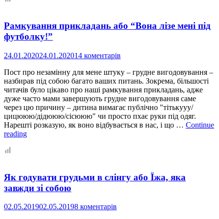
грудне
вигодовування
Рамкування прикладань або “Вона лізе мені під
в
3+
футболку!”
роки
або
24.01.2020
24.01.2020
14 коментарів
Самовідлучення
чи
Пост про незамінну для мене штуку – грудне вигодовування –
ні?
назбирав під собою багато ваших питань. Зокрема, більшості
читачів було цікаво про наші рамкування прикладань, адже
дуже часто мами завершують грудне вигодовування саме
через цю причину – дитина вимагає публічно "тітькууу/
цицююю/дідююю/сісююю" чи просто пхає руки під одяг.
Нарешті розказую, як воно відбувається в нас, і що …
Continue
Рамкування
reading
прикладань
або
“Вона
лізе
Як годувати грудьми в слінгу або Їжа, яка
мені
під
завжди зі собою
футболку!”
02.05.2019
02.05.2019
8 коментарів