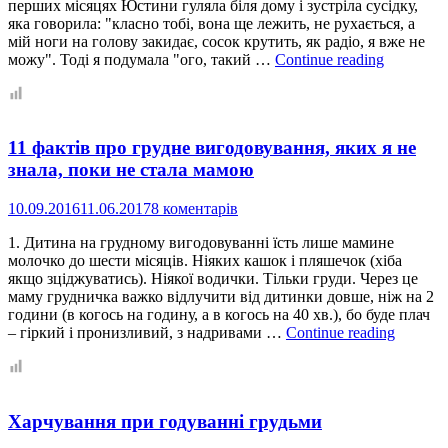
перших місяцях Юстини гуляла біля дому і зустріла сусідку,
яка говорила: "класно тобі, вона ще лежить, не рухається, а
мій ноги на голову закидає, сосок крутить, як радіо, я вже не
Грудне
можу". Тоді я подумала "ого, такий …
Continue reading
вигодову
після
року:
“ого!”
11 фактів про грудне вигодовування, яких я не
чи
“а
знала, поки не стала мамою
що
тут
10.09.2016
11.06.2017
8 коментарів
такого?”
1. Дитина на грудному вигодовуванні їсть лише мамине
молочко до шести місяців. Ніяких кашок і пляшечок (хіба
якщо зціджуватись). Ніякої водички. Тільки груди. Через це
маму грудничка важко відлучити від дитинки довше, ніж на 2
години (в когось на годину, а в когось на 40 хв.), бо буде плач
11
– гіркий і пронизливий, з надривами …
Continue reading
фактів
про
грудне
вигодов
Харчування при годуванні грудьми
яких
я