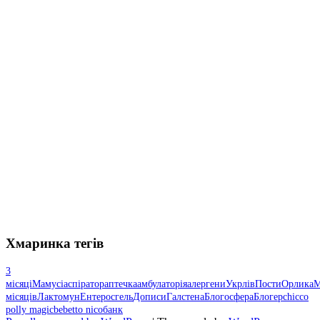
Хмаринка тегів
3
місяці
Мамусі
аспіратор
аптечка
амбулаторія
алергени
Укрлів
Пости
Орлика
М
місяців
Лактомун
Ентеросгель
Дописи
Галстена
Блогосфера
Блогер
chicco
polly magic
bebetto nico
банк