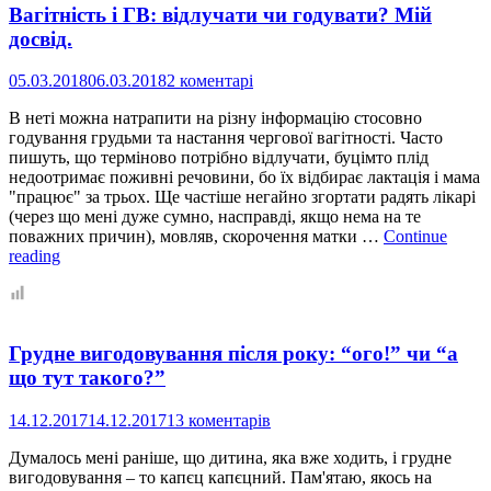
Вагітність і ГВ: відлучати чи годувати? Мій
Як
це:
досвід.
годувати
грудьми
05.03.2018
06.03.2018
2 коментарі
немовля
і
В неті можна натрапити на різну інформацію стосовно
тодлера?
годування грудьми та настання чергової вагітності. Часто
пишуть, що терміново потрібно відлучати, буцімто плід
недоотримає поживні речовини, бо їх відбирає лактація і мама
"працює" за трьох. Ще частіше негайно згортати радять лікарі
(через що мені дуже сумно, насправді, якщо нема на те
поважних причин), мовляв, скорочення матки …
Continue
Вагітність
reading
і
ГВ:
відлучати
чи
Грудне вигодовування після року: “ого!” чи “а
годувати?
Мій
що тут такого?”
досвід.
14.12.2017
14.12.2017
13 коментарів
Думалось мені раніше, що дитина, яка вже ходить, і грудне
вигодовування – то капєц капєцний. Пам'ятаю, якось на