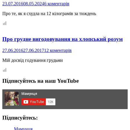
не
23.07.2016
08.05.2024
6 коментарів
знала,
поки
Про те, як я схудла на 12 кілограмів за тиждень
не
стала
мамою
Про грудне вигодовування на хлопський розум
27.06.2016
27.06.2017
12 коментарів
Мій досвід годування грудьми
Підписуйтесь на наш YouTube
Підписуйтесь:
Мамунця