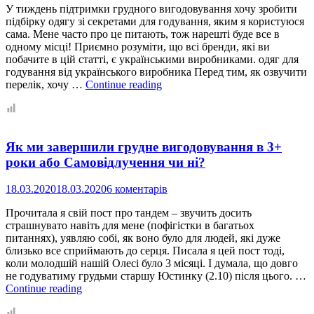
У тиждень підтримки грудного вигодовування хочу зробити
підбірку одягу зі секретами для годування, яким я користуюся
сама. Мене часто про це питають, тож нарешті буде все в
одному місці! Приємно розуміти, що всі бренди, які ви
побачите в цій статті, є українськими виробниками. одяг для
годування від українського виробника Перед тим, як озвучити
Одяг
перелік, хочу …
Continue reading
для
годування
або
Українські
Як ми завершили грудне вигодовування в 3+
бренди,
перевірені
роки або Самовідлучення чи ні?
дітьми
та
18.03.2020
18.03.2020
6 коментарів
часом
Прочитала я свій пост про тандем – звучить досить
страшнувато навіть для мене (пофігістки в багатьох
питаннях), уявляю собі, як воно було для людей, які дуже
близько все сприймають до серця. Писала я цей пост тоді,
коли молодшій нашій Олесі було 3 місяці. І думала, що довго
не годуватиму грудьми старшу Юстинку (2.10) після цього. …
Як
Continue reading
ми
завершили