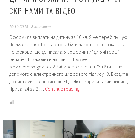
СКРІНАМИ ТА ВІДЕО.
10.10.2018
3 коментарі
Оформила виплати на дитину за 10 хв. Я не перебільшую!
Це дуже легко. Постараюся бути лаконічною і показати
покроково, що де писала. як оформити "дитячі гроші"
онлайн? 1. Заходите на сайт https://e-
services.msp.gov.ua/ 2.Вибираєте варіант "Увійти на за
допомогою електронного цифрового підпису". 3. Входите
до системи за допомогою ЕЦП. Як створити такий підпис у
Як
Приват24 за 2 …
Continue reading
я
оформлювала
соціальну
допомогу
при
народженні