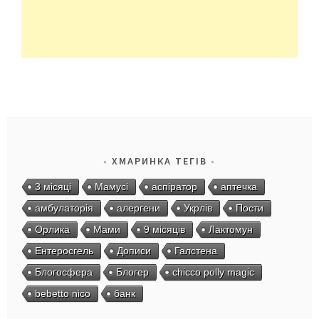
ХМАРИНКА ТЕГІВ
3 місяці
Мамусі
аспіратор
аптечка
амбулаторія
алергени
Укрлів
Пости
Орлика
Мами
9 місяців
Лактомун
Ентеросгель
Дописи
Галстена
Блогосфера
Блогер
chicco polly magic
bebetto nico
банк