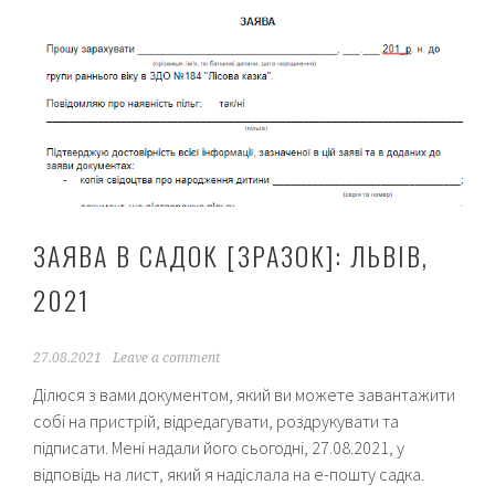
“нічним
тариф
Двохзо
лічиль
[інстру
ЗАЯВА В САДОК [ЗРАЗОК]: ЛЬВІВ,
2021
27.08.2021
Leave a comment
Ділюся з вами документом, який ви можете завантажити
собі на пристрій, відредагувати, роздрукувати та
підписати. Мені надали його сьогодні, 27.08.2021, у
відповідь на лист, який я надіслала на е-пошту садка.