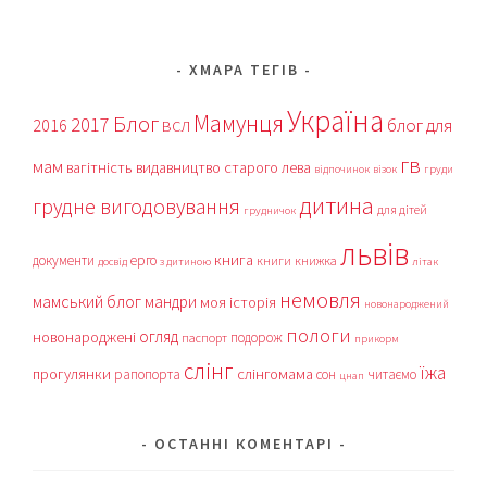
ХМАРА ТЕГІВ
Україна
Мамунця
Блог
2017
блог для
2016
ВСЛ
гв
мам
вагітність
видавництво старого лева
відпочинок
візок
груди
дитина
грудне вигодовування
для дітей
грудничок
львів
книга
документи
ерго
книги
книжка
досвід
з дитиною
літак
немовля
мамський блог
мандри
моя історія
новонароджений
пологи
огляд
новонароджені
подорож
паспорт
прикорм
слінг
їжа
прогулянки
слінгомама
рапопорта
сон
читаємо
цнап
ОСТАННІ КОМЕНТАРІ