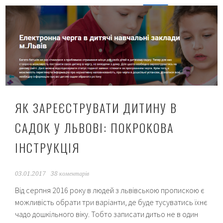
або
як
ми
обламалися
ЯК ЗАРЕЄСТРУВАТИ ДИТИНУ В
САДОК У ЛЬВОВІ: ПОКРОКОВА
ІНСТРУКЦІЯ
03.01.2017
38 коментарів
Від серпня 2016 року в людей з львівською пропискою є
можливість обрати три варіанти, де буде тусуватись їхнє
чадо дошкільного віку. Тобто записати дитьо не в один