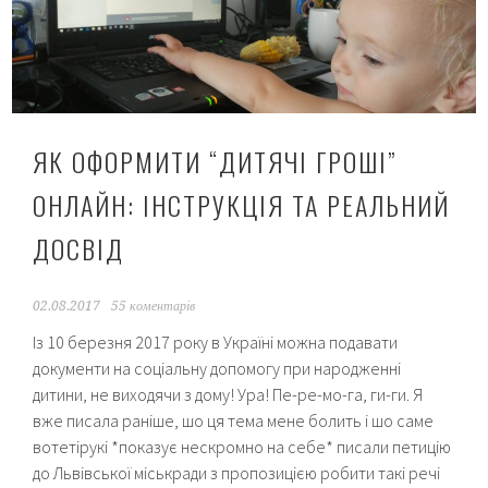
дитини
онлайн?
Інструкція
зі
скрінами
та
ЯК ОФОРМИТИ “ДИТЯЧІ ГРОШІ”
відео.
ОНЛАЙН: ІНСТРУКЦІЯ ТА РЕАЛЬНИЙ
ДОСВІД
02.08.2017
55 коментарів
Із 10 березня 2017 року в Україні можна подавати
документи на соціальну допомогу при народженні
дитини, не виходячи з дому! Ура! Пе-ре-мо-га, ги-ги. Я
вже писала раніше, шо ця тема мене болить і шо саме
вотетірукі *показує нескромно на себе* писали петицію
до Львівської міськради з пропозицією робити такі речі