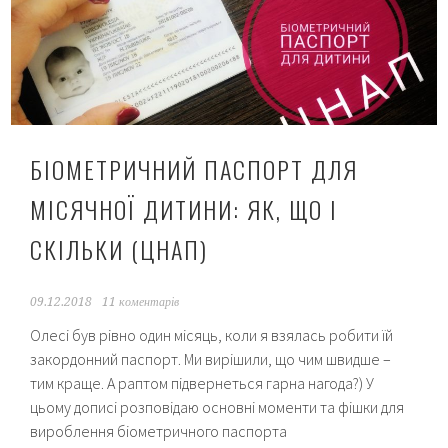
Львові
онлайн?
Завантаження
скан-
копії
свідоцтва.
БІОМЕТРИЧНИЙ ПАСПОРТ ДЛЯ
МІСЯЧНОЇ ДИТИНИ: ЯК, ЩО І
СКІЛЬКИ (ЦНАП)
09.12.2018
11 коментарів
Олесі був рівно один місяць, коли я взялась робити їй
закордонний паспорт. Ми вирішили, що чим швидше –
тим краще. А раптом підвернеться гарна нагода?) У
цьому дописі розповідаю основні моменти та фішки для
вироблення біометричного паспорта