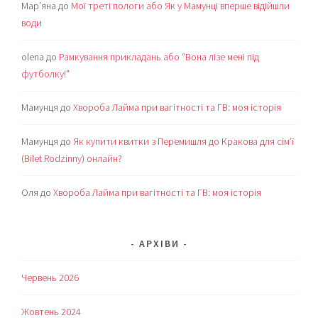
Мар’яна
до
Мої треті пологи або Як у Мамунці вперше відійшли
води
olena
до
Рамкування прикладань або “Вона лізе мені під
футболку!”
Мамунця
до
Хвороба Лайма при вагітності та ГВ: моя історія
Мамунця
до
Як купити квитки з Перемишля до Кракова для сім’ї
(Bilet Rodzinny) онлайн?
Оля
до
Хвороба Лайма при вагітності та ГВ: моя історія
АРХІВИ
Червень 2026
Жовтень 2024