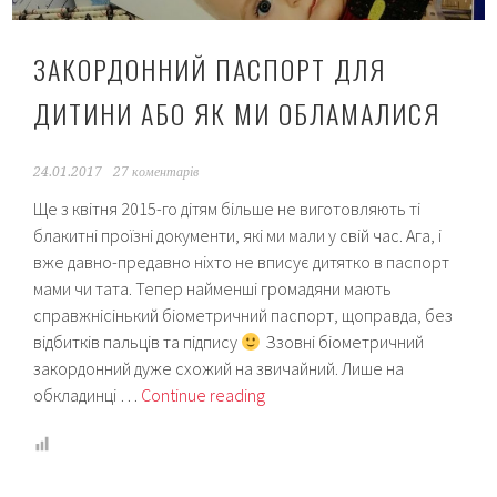
ЗАКОРДОННИЙ ПАСПОРТ ДЛЯ
ДИТИНИ АБО ЯК МИ ОБЛАМАЛИСЯ
24.01.2017
27 коментарів
Ще з квітня 2015-го дітям більше не виготовляють ті
блакитні проїзні документи, які ми мали у свій час. Ага, і
вже давно-предавно ніхто не вписує дитятко в паспорт
мами чи тата. Тепер найменші громадяни мають
справжнісінький біометричний паспорт, щоправда, без
відбитків пальців та підпису
Ззовні біометричний
закордонний дуже схожий на звичайний. Лише на
Закордонний
обкладинці …
Continue reading
паспорт
для
дитини