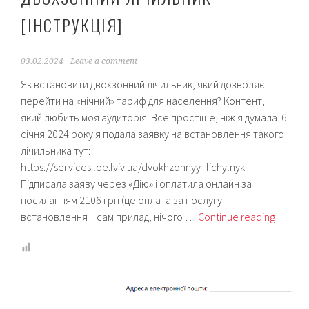
[ІНСТРУКЦІЯ]
03.02.2024
Leave a comment
Як встановити двохзонний лічильник, який дозволяє
перейти на «нічний» тариф для населення? Контент,
який любить моя аудиторія. Все простіше, ніж я думала. 6
січня 2024 року я подала заявку на встановлення такого
лічильника тут:
https://services.loe.lviv.ua/dvokhzonnyy_lichylnyk
Підписала заяву через «Дію» і оплатила онлайн за
посиланням 2106 грн (це оплата за послугу
Як
встановлення + сам прилад, нічого …
Continue reading
подати
заявку
на
лічиль
із