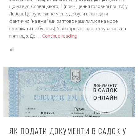
що на вул. Словацького, 1 (приміщення головної пошти) у
Львові. Це було єдине місце, де були вільні дати
фактично "на вже" (ми раптово намилилися на море
і зволікати не було як). У вівторок я зареєструвалась на
Дитячий
п'ятницю. Де …
Continue reading
закордонний
паспорт
(2021):
як
подати
документи?
ЯК ПОДАТИ ДОКУМЕНТИ В САДОК У