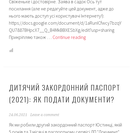
Свіженьке і достовірне. Заява в садок Ось тут
посилання (але не редагуйте цей документ, адже до
нього мають доступ усі користувачі Інтернету!):
https://docs.google.com/document/d/1aRunICfwcy7bzqY
QU7887BHpcX7__Q_B4MkBBXESbXg/edit?usp=sharing
Заява
Прикріпляю також …
Continue reading
в
садок
[зразок]:
Львів,
2021
ДИТЯЧИЙ ЗАКОРДОННИЙ ПАСПОРТ
(2021): ЯК ПОДАТИ ДОКУМЕНТИ?
24.06.2021
Leave a comment
Як ми робили другий закордонний паспорт Юстинці, якій
5 років та 3 місяці в паспортному сервісі ДП "Документ",