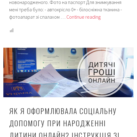
новонародженого. Фото на паспорт Для знимкування
мені треба було: - автокрісло 0+ - білосніжна тканина -
Біометричний
фотоапарат зі спалахом …
Continue reading
паспорт
для
місячної
дитини:
як,
що
і
скільки
(ЦНАП)
ЯК Я ОФОРМЛЮВАЛА СОЦІАЛЬНУ
ДОПОМОГУ ПРИ НАРОДЖЕННІ
ДИТИНИ ОНЛАЙН? ІНСТРУКЦІЯ ЗІ