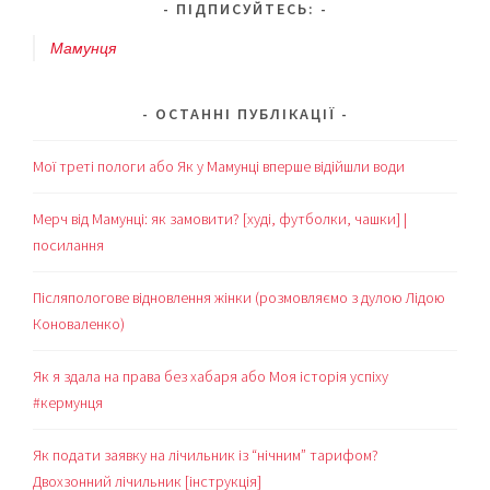
ПІДПИСУЙТЕСЬ:
Мамунця
ОСТАННІ ПУБЛІКАЦІЇ
Мої треті пологи або Як у Мамунці вперше відійшли води
Мерч від Мамунці: як замовити? [худі, футболки, чашки] |
посилання
Післяпологове відновлення жінки (розмовляємо з дулою Лідою
Коноваленко)
Як я здала на права без хабаря або Моя історія успіху
#кермунця
Як подати заявку на лічильник із “нічним” тарифом?
Двохзонний лічильник [інструкція]