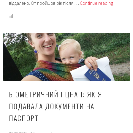
Як
віддалено. От пройшов рік після …
Continue reading
оформит
“дитячі
гроші”
онлайн:
інструкці
та
реальний
досвід
БІОМЕТРИЧНИЙ І ЦНАП: ЯК Я
ПОДАВАЛА ДОКУМЕНТИ НА
ПАСПОРТ