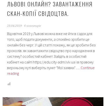
ЛЬВОВІ ОНЛАЙН? ЗАВАНТАЖЕННЯ
СКАН-КОПІЇ СВІДОЦТВА.
28.04.2019
6 коментарів
Від квітня 2019 у Львові можна вже не йти в садок для
того, щоб подати документи, а спокійно зробити це
онлайн без черг. У цій статті покажу, як це зробити без
проколів. як завантажити свідоцтво про народження в
систему? особистий кабінет Зайдіть в особистий
кабінет на сайті https://edu.city-adm.lviv.ua і в правому
верхньому куті виберіть пункт "Мої заявки" …
Continue
Як
reading
подати
документи
в
садок
у