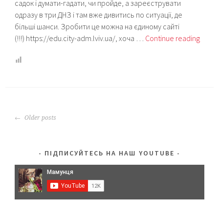
садок і думати-гадати, чи пройде, а зареєструвати
одразу в три ДНЗ і там вже дивитись по ситуації, де
більші шанси. Зробити це можна на єдиному сайті
Як
(!!!) https://edu.city-adm.lviv.ua/, хоча …
Continue reading
зареє
дитин
в
садок
у
Львов
POSTS
Older posts
покр
NAVIGATION
інстр
ПІДПИСУЙТЕСЬ НА НАШ YOUTUBE