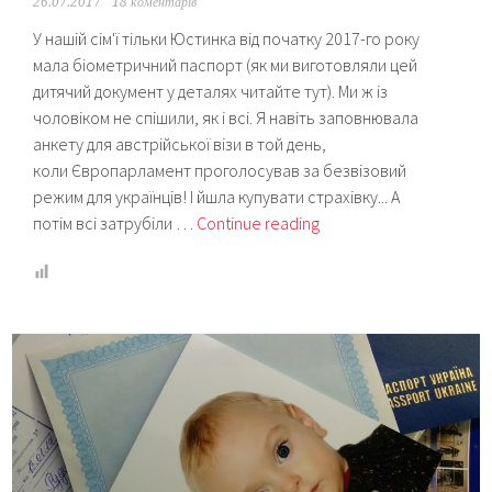
26.07.2017
18 коментарів
У нашій сім'ї тільки Юстинка від початку 2017-го року
мала біометричний паспорт (як ми виготовляли цей
дитячий документ у деталях читайте тут). Ми ж із
чоловіком не спішили, як і всі. Я навіть заповнювала
анкету для австрійської візи в той день,
коли Європарламент проголосував за безвізовий
режим для українців! І йшла купувати страхівку... А
Біометричний
потім всі затрубіли …
Continue reading
і
ЦНАП:
як
я
подавала
документи
на
паспорт